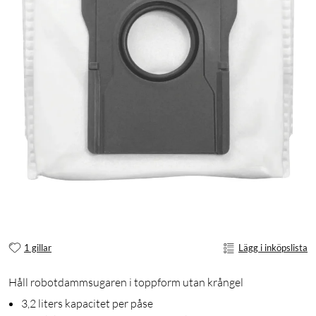
1 gillar
Lägg i inköpslista
Håll robotdammsugaren i toppform utan krångel
3,2 liters kapacitet per påse