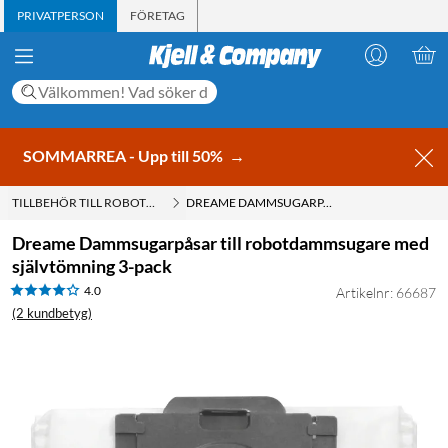
PRIVATPERSON
FÖRETAG
SOMMARREA - Upp till 50%
→
TILLBEHÖR TILL ROBOTDAMMSUGARE
DREAME DAMMSUGARPÅSAR TILL ROBOTDAMMSUGARE MED SJÄLVTÖMNING 3-PACK
Dreame Dammsugarpåsar till robotdammsugare med
självtömning 3-pack
4.0
Artikelnr: 66687
(2 kundbetyg)