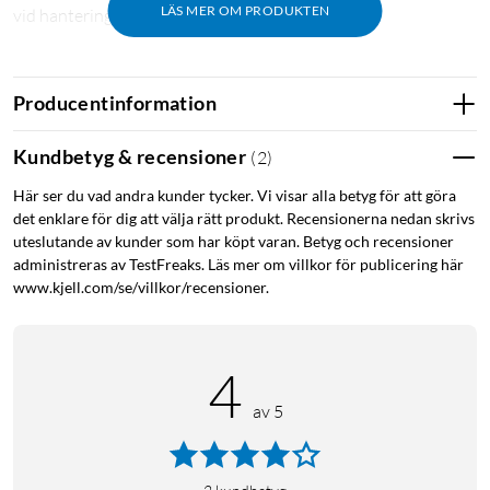
LÄS MER OM PRODUKTEN
vid hantering.
Stor kapacitet för färre byten
Producentinformation
Varje påse rymmer 3,2 liter, vilket räcker i flera veckor innan
byte behövs. Det innebär mindre underhåll och mer tid att
Kundbetyg & recensioner
(
2
)
göra annat – särskilt praktiskt i större hem eller hushåll med
husdjur.
Här ser du vad andra kunder tycker. Vi visar alla betyg för att göra
det enklare för dig att välja rätt produkt. Recensionerna nedan skrivs
Bred kompatibilitet
uteslutande av kunder som har köpt varan. Betyg och recensioner
administreras av TestFreaks. Läs mer om villkor för publicering här
Påsarna passar flera av Dreames robotdammsugare med
www.kjell.com/se/villkor/recensioner.
självtömmande station, bland annat L10s Ultra Gen 2, L40
Ultra, L40s Pro Ultra, L50 Ultra, X40 Ultra och X50 Ultra.
4
Specifikationer
av 5
Produkttyp: Dammsugarpåse
Kapacitet: 3,2 liter per påse
Antal i förpackning: 3 st