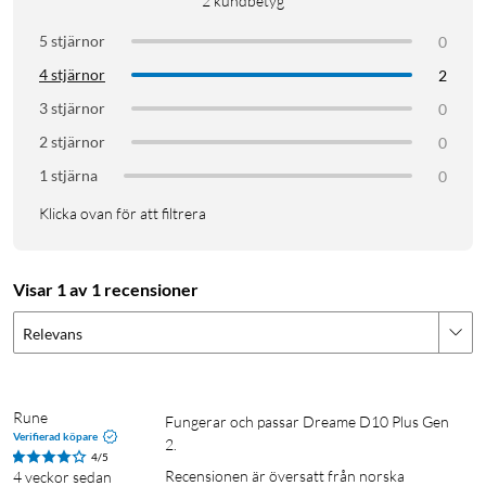
2
kundbetyg
Färg: Svart/vit
Kompatibla modeller: L10s Ultra Gen 2, L40 Ultra, L40s Pro
5 stjärnor
0
Ultra, L50 Ultra, X40 Ultra, X50 Ultra, D20 Ultra
4 stjärnor
2
Material: Flerskiktat
3 stjärnor
0
I förpackningen
2 stjärnor
0
3 × Dammsugarpåsar (3,2 liter)
1 stjärna
0
Klicka ovan för att filtrera
Visar 1 av 1 recensioner
Relevans
Rune
Fungerar och passar Dreame D10 Plus Gen 
Verifierad köpare
2.
4/5
Recensionen är översatt från norska
4 veckor sedan