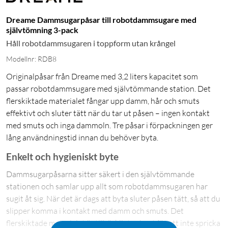
Dreame Dammsugarpåsar till robotdammsugare med
självtömning 3-pack
Håll robotdammsugaren i toppform utan krångel
Modellnr: RDB8
Originalpåsar från Dreame med 3,2 liters kapacitet som
passar robotdammsugare med självtömmande station. Det
flerskiktade materialet fångar upp damm, hår och smuts
effektivt och sluter tätt när du tar ut påsen – ingen kontakt
med smuts och inga dammoln. Tre påsar i förpackningen ger
lång användningstid innan du behöver byta.
Enkelt och hygieniskt byte
Dammsugarpåsarna sitter säkert i den självtömmande
stationen och samlar upp allt som robotdammsugaren har
sugit åt sig. När det är dags att byta sluter påsen tätt, så att du
slipper komma i kontakt med damm och smuts. Det
flerskiktade materialet är tillräckligt robust för att inte spricka