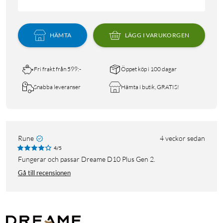
HÄMTA
LÄGG I VARUKORGEN
Fri frakt från 599:-
Öppet köp i 100 dagar
Snabba leveranser
Hämta i butik, GRATIS!
Rune
4 veckor sedan
4/5
Fungerar och passar Dreame D10 Plus Gen 2.
Gå till recensionen