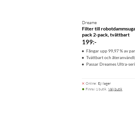
Dreame
Filter till robotdammsuga
pack 2-pack, tvättbart
199
:
-
Fångar upp 99,97 % av par
Tvättbart och återanvänd
Passar Dreames Ultra-ser
Online
:
Ej i lager
Finns i 1 butik.
Välj butik