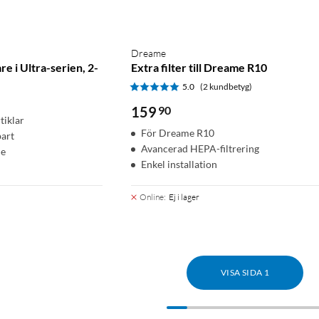
Dreame
re i Ultra-serien, 2-
Extra filter till Dreame R10
5.0
(2 kundbetyg)
159
90
tiklar
För Dreame R10
bart
Avancerad HEPA-filtrering
ie
Enkel installation
Online
:
Ej i lager
VISA SIDA 1