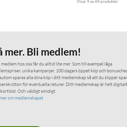
Visar 9 av 69 produkter
å mer. Bli medlem!
medlem hos oss får du alltid lite mer. Som till exempel låga
emspriser, unika kampanjer, 100 dagars öppet köp och bonuschec
utom sparas alla dina köp i ditt medlemskap så att du slipper spa
erskvitton för eventuella returer. Ditt medlemskap är helt digital
 kortlöst. Och väldigt smidigt.
 mer om medlemskapet