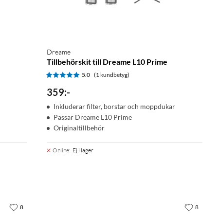
Dreame
Tillbehörskit till Dreame L10 Prime
5.0
(1 kundbetyg)
359
:
-
Inkluderar filter, borstar och moppdukar
Passar Dreame L10 Prime
Originaltillbehör
Online
:
Ej i lager
8
8