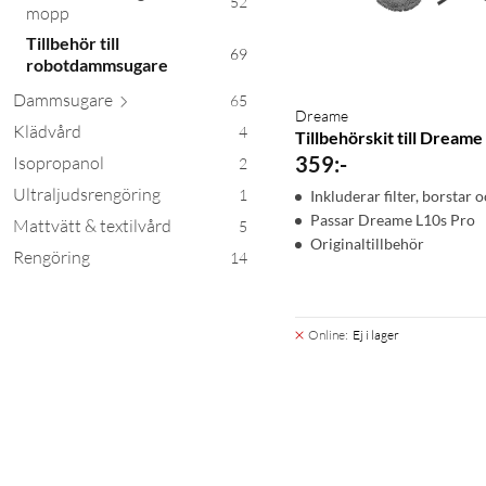
52
mopp
Tillbehör till
69
robotdammsugare
Damms
ugare
65
Dreame
Klädvård
4
Tillbehörskit till Dreame
359
:
-
Isopropanol
2
Ultraljudsrengöring
1
Inkluderar filter, borsta
Passar Dreame L10s Pro
Mattvätt & textilvård
5
Originaltillbehör
Rengöring
14
Online
:
Ej i lager