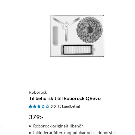
Roborock
Tillbehörskit till Roborock QRevo
3.0
(5 kundbetyg)
379
:
-
h
Roborock originaltillbehör
Inkluderar filter, moppdukar och sidoborste