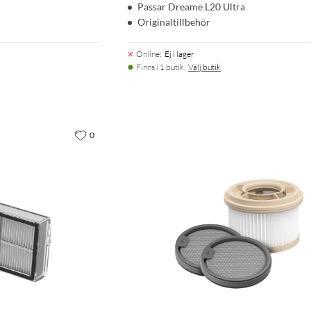
Passar Dreame L20 Ultra
Originaltillbehör
Online
:
Ej i lager
Finns i 1 butik.
Välj butik
0