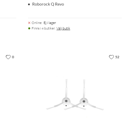
Roborock Q Revo
Online
:
Ej i lager
Finns i 4 butiker.
Välj butik
0
52