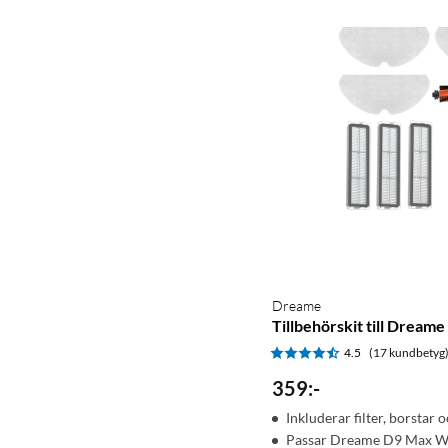
Dreame
Tillbehörskit till Drea
4.5
(17 kundbetyg
359
:
-
Inkluderar filter, borsta
Passar Dreame D9 Max W