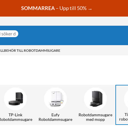
SOMMARREA
– Upp till 50% →
ILLBEHÖR TILL ROBOTDAMMSUGARE
Ti
TP-Link
Eufy
Robotdammsugare
robo
Robotdammsugare
Robotdammsugare
med mopp