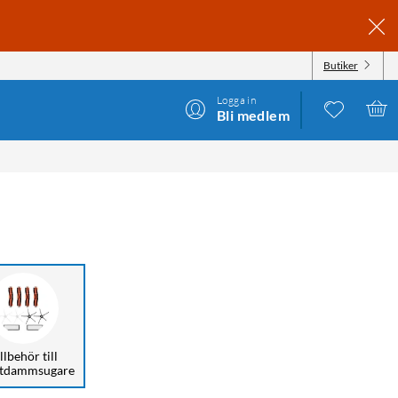
Butiker
Logga in
Bli medlem
llbehör till
tdammsugare