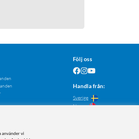
Följ oss
anden
Handla från:
danden
r
Sverige
Norge
a använder vi