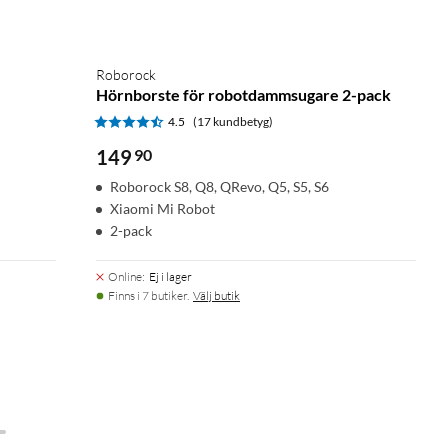
Roborock
Hörnborste för robotdammsugare 2-pack
4.5
(17 kundbetyg)
149
90
Roborock S8, Q8, QRevo, Q5, S5, S6
Xiaomi Mi Robot
2-pack
Online
:
Ej i lager
Finns i 7 butiker.
Välj butik