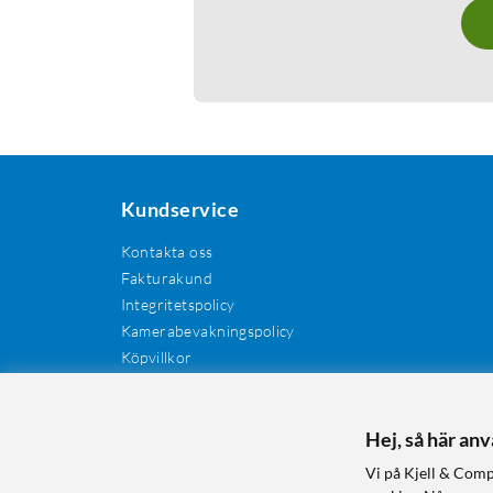
Kundservice
Kontakta oss
Fakturakund
Integritetspolicy
Kamerabevakningspolicy
Köpvillkor
Återkallelser
Cookies
Recensioner
Hej, så här an
Manualer och drivrutiner
Vi på Kjell & Comp
Retur och reklamation