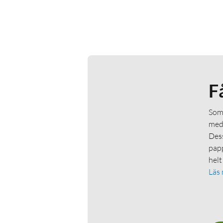
F
Som 
medl
Dess
papp
helt
Läs