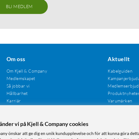
BLI MEDLEM
Om oss
Aktuellt
Om Kjell & Company
Kabelguiden
Medlemskapet
Kampanjerbjud
Så jobbar vi
Medlemserbju
Hållbarhet
Produktnyhete
Karriär
Varumärken
Våra butiker
Investerare
Tillgänglighet
vänder vi på Kjell & Company cookies
any önskar att ge dig en unik kundupplevelse och för att kunna göra dett