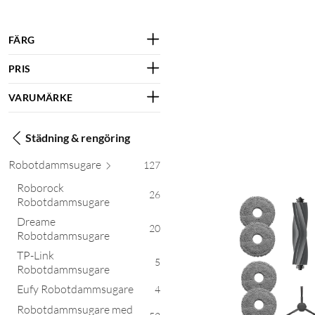
FÄRG
PRIS
VARUMÄRKE
Städning & rengöring
Robotdamms
ugare
127
Roborock
26
Robotdammsugare
Dreame
20
Robotdammsugare
TP-Link
5
Robotdammsugare
Eufy Robotdammsugare
4
Robotdammsugare med