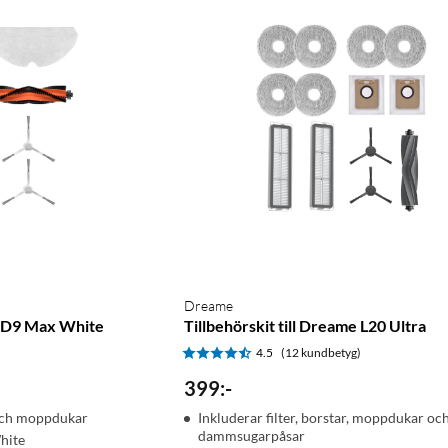
Dreame
me D9 Max White
Tillbehörskit till Dreame L20 Ultra
)
4.5
(12 kundbetyg)
399
:
-
r och moppdukar
Inkluderar filter, borstar, moppdukar oc
dammsugarpåsar
hite