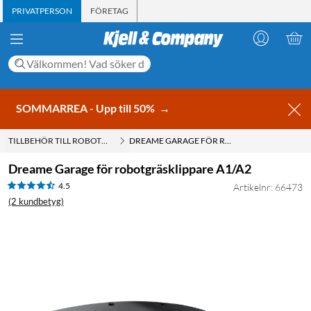
PRIVATPERSON
FÖRETAG
SOMMARREA - Upp till 50%
→
TILLBEHÖR TILL ROBOTGRÄSKLIPPARE
DREAME GARAGE FÖR ROBOTGRÄSKLIPPARE A1/A2
Dreame Garage för robotgräsklippare A1/A2
4.5
Artikelnr: 66473
(2 kundbetyg)