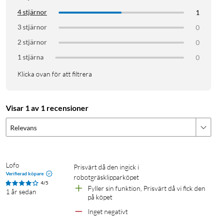
4 stjärnor
1
3 stjärnor
0
2 stjärnor
0
1 stjärna
0
Klicka ovan för att filtrera
Visar 1 av 1 recensioner
Relevans
Lofo
Prisvärt då den ingick i 
Verifierad köpare
robotgräsklipparköpet
4/5
Fyller sin funktion, Prisvärt då vi fick den 
1 år sedan
på köpet
Inget negativt