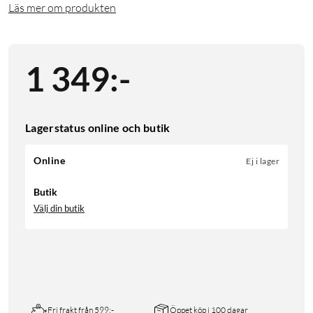
Läs mer om produkten
1 349
:
-
Lagerstatus online och butik
Online
Ej i lager
Butik
Välj din butik
Fri frakt från 599:-
Öppet köp i 100 dagar