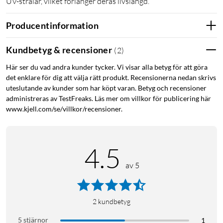
UV-strålar, vilket förlänger deras livslängd.
Producentinformation
Kundbetyg & recensioner
(
2
)
Här ser du vad andra kunder tycker. Vi visar alla betyg för att göra
det enklare för dig att välja rätt produkt. Recensionerna nedan skrivs
uteslutande av kunder som har köpt varan. Betyg och recensioner
administreras av TestFreaks. Läs mer om villkor för publicering här
www.kjell.com/se/villkor/recensioner.
4.5
av 5
2
kundbetyg
5 stjärnor
1