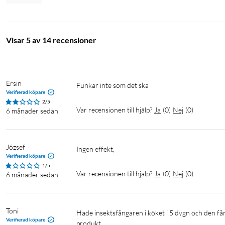
Visar 5 av 14 recensioner
Ersin
Funkar inte som det ska
Verifierad köpare
2/5
Var recensionen till hjälp?
Ja
(
0
)
Nej
(
0
)
6 månader sedan
József
ingen effekt, 
Verifierad köpare
1/5
Var recensionen till hjälp?
Ja
(
0
)
Nej
(
0
)
6 månader sedan
Toni
Hade insektsfångaren i köket i 5 dygn och den fångade dessvärre inte upp en enda fluga. Känns som en helt värdelös 
Verifierad köpare
produkt. 