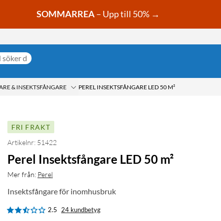
SOMMARREA
– Upp till 50% →
ARE & INSEKTSFÅNGARE
PEREL INSEKTSFÅNGARE LED 50 M²
FRI FRAKT
Artikelnr: 51422
Perel Insektsfångare LED 50 m²
Mer från:
Perel
Insektsfångare för inomhusbruk
2.5
24 kundbetyg