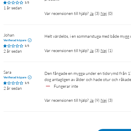
1/5
1 år sedan
Var recensionen till hjälp?
Ja
(
3
)
Nej
(
0
)
Johan
Helt värdelös, i en sommarstuga med både mygg 
Verifierad köpare
1/5
Var recensionen till hjälp?
Ja
(
3
)
Nej
(
1
)
2 år sedan
Sara
Den fångade en mygga under en tidsrymd från 17:00-07:00 i ett rum fyllt av myggor. Myggan som ramlade ner i apparaten 
Verifierad köpare
dog antagligen av ålder och hade otur och råkade 
1/5
Fungerar inte
2 år sedan
Var recensionen till hjälp?
Ja
(
9
)
Nej
(
3
)