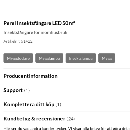
Perel Insektsfångare LED 50 m²
Insektsfångare för inomhusbruk
Artikelnr: 51422
Myggdödare
Mygglampa
Insektslampa
Mygg
Producentinformation
Support
(
1
)
Komplettera ditt köp
(
1
)
Kundbetyg & recensioner
(
24
)
Här ser du vad andra kunder tycker. Vi visar alla betyg för att göra det 