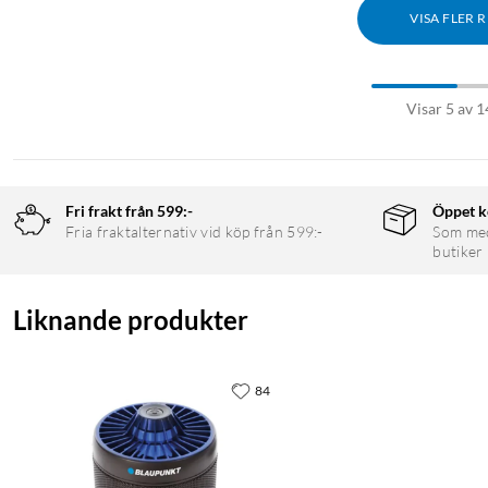
VISA FLER 
Visar 5 av 1
Fri frakt från 599:-
Öppet k
Fria fraktalternativ vid köp från 599:-
Som medl
butiker
Liknande produkter
84