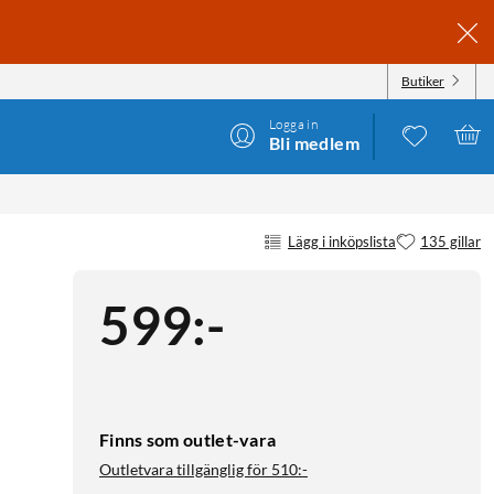
Butiker
Logga in
Bli medlem
Lägg i inköpslista
135 gillar
599
:
-
Finns som outlet-vara
Outletvara tillgänglig för
510:-