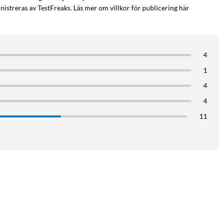
istreras av TestFreaks. Läs mer om villkor för publicering här
4
1
4
4
11