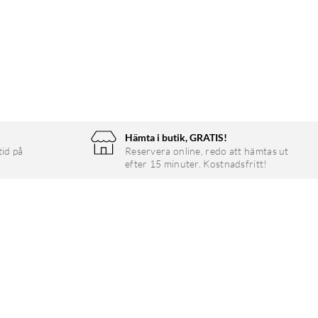
Hämta i butik, GRATIS!
tid på
Reservera online, redo att hämtas ut
efter 15 minuter. Kostnadsfritt!