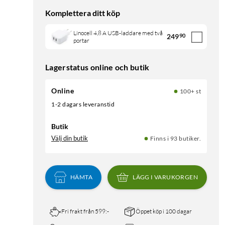
Komplettera ditt köp
Linocell 4,8 A USB-laddare med två
249
90
portar
Lagerstatus online och butik
Online
100+ st
1-2 dagars leveranstid
Butik
Välj din butik
Finns i 93 butiker.
HÄMTA
LÄGG I VARUKORGEN
Fri frakt från 599:-
Öppet köp i 100 dagar