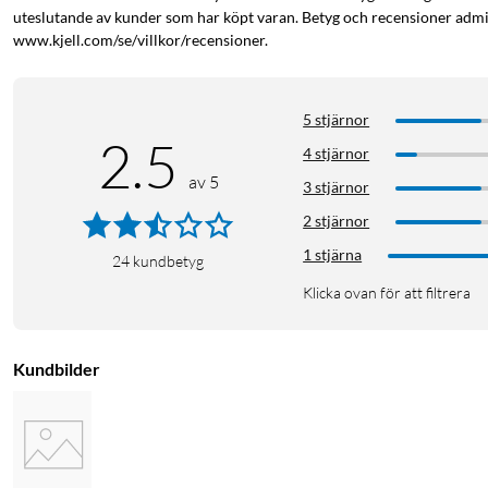
uteslutande av kunder som har köpt varan. Betyg och recensioner admin
www.kjell.com/se/villkor/recensioner.
5 stjärnor
2.5
4 stjärnor
av 5
3 stjärnor
2 stjärnor
1 stjärna
24
kundbetyg
Klicka ovan för att filtrera
Kundbilder