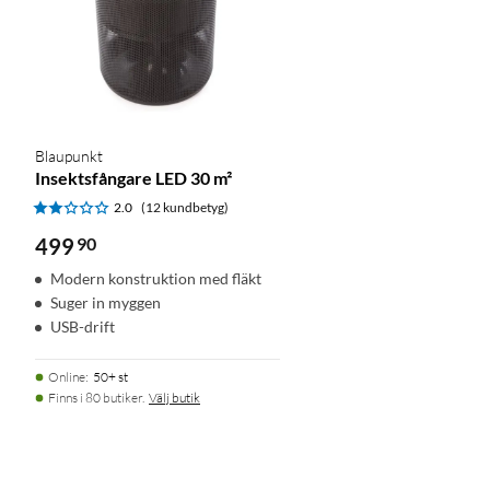
Blaupunkt
Insektsfångare LED 30 m²
2.0
(12 kundbetyg)
499
90
Modern konstruktion med fläkt
Suger in myggen
USB-drift
Online
:
50+ st
Finns i 80 butiker.
Välj butik