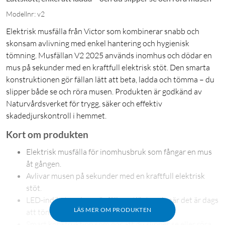
Modellnr: v2
Elektrisk musfälla från Victor som kombinerar snabb och
skonsam avlivning med enkel hantering och hygienisk
tömning. Musfällan V2 2025 används inomhus och dödar en
mus på sekunder med en kraftfull elektrisk stöt. Den smarta
konstruktionen gör fällan lätt att beta, ladda och tömma – du
slipper både se och röra musen. Produkten är godkänd av
Naturvårdsverket för trygg, säker och effektiv
skadedjurskontroll i hemmet.
Kort om produkten
Elektrisk musfälla för inomhusbruk som fångar en mus
åt gången.
Avlivar musen på sekunder med en kraftfull elektrisk
stöt.
LED-indikator visar när fällan utlösts och när det är dags
LÄS MER OM PRODUKTEN
att tömma.
Smart konstruktion som gör att du slipper se eller röra