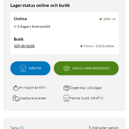
Lagerstatus online och butik
Online
100+ st
1-2 dagars leveranstid
Butik
Välj din butik
Finns i 102 butiker.
HÄMTA
LÄGG I VARUKORGEN
Fri frakt från 599:-
Öppet köp i 100 dagar
Snabba leveranser
Hämta i butik, GRATIS!
Sara
5 månader sedan