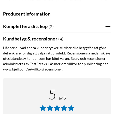
musen vid tömning.
Enkel att beta, ladda och rengöra.
Producentinformation
Drivs av 4 st AA-batterier (säljs separat).
En uppsättning batterier räcker till cirka 100 avlivningar.
Komplettera ditt köp
(
2
)
Godkänd av Naturvårdsverket för trygg och säker
skadedjurskontroll i hemmet.
Kundbetyg & recensioner
(
4
)
Snabb och skonsam avlivning
Här ser du vad andra kunder tycker. Vi visar alla betyg för att göra
det enklare för dig att välja rätt produkt. Recensionerna nedan skrivs
Victor Elektrisk musfälla V2 2025 är utformad för att avliva en
uteslutande av kunder som har köpt varan. Betyg och recensioner
mus snabbt och skonsamt. När musen går in i tunneln
administreras av TestFreaks. Läs mer om villkor för publicering här
aktiveras sensorerna och fällan levererar en kraftfull elektrisk
www.kjell.com/se/villkor/recensioner.
stöt som dödar på några sekunder. Den kontrollerade
processen gör avlivningen effektiv och minimerar lidande,
samtidigt som konstruktionen säkerställer att bara en mus åt
5
gången fångas. Naturvårdsverkets godkännande säkerställer
av 5
att den uppfyller svenska krav på säker och etisk
skadedjurskontroll.