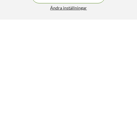
Ändra inställningar
Victor Elektrisk musfälla V2 2025
399:-
5/5
HÄMTA
LÄGG I VARUKORGEN
Liknande produkter
50
8