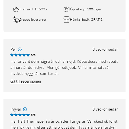
Fri frakt från 599:-
Öppet köp i 100 dagar
Snabba leveranser
Hämta i butik, GRATIS!
Per
3 veckor sedan
5/5
Har använt dom några år och är nöjd. Köpte dessa med rabatt
annars är dom dyra. Men gör sitt jobb. Vi har inte haft så
mycket mygg i år som tur är.
Gå till recensionen
Ingvar
3 veckor sedan
5/5
Har haft Thermacell i 6 år och den fungerar. Var skeptisk först,
men fick ge mig efter att ha prövat den. Tyvärr är den lite dyr i