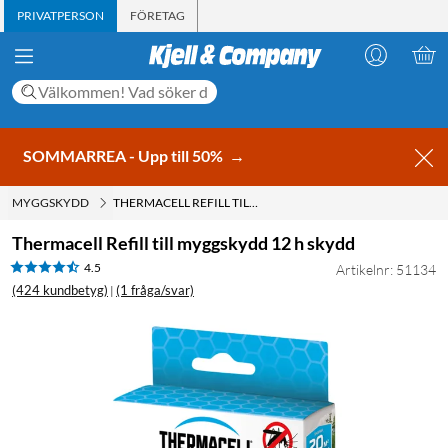
PRIVATPERSON
FÖRETAG
SOMMARREA - Upp till 50%
→
MYGGSKYDD
THERMACELL REFILL TILL MYGGSKYDD 12 H SKYDD
Thermacell Refill till myggskydd 12 h skydd
4.5
Artikelnr: 51134
(424 kundbetyg)
(1 fråga/svar)
|