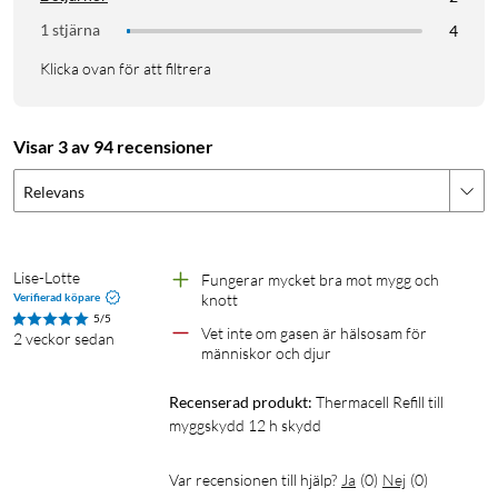
1 stjärna
4
Klicka ovan för att filtrera
Visar 3 av 94 recensioner
Relevans
Lise-Lotte
Fungerar mycket bra mot mygg och 
Verifierad köpare
knott
5/5
Vet inte om gasen är hälsosam för 
2 veckor sedan
människor och djur
Recenserad produkt:
Thermacell Refill till 
myggskydd 12 h skydd
Var recensionen till hjälp?
Ja
(
0
)
Nej
(
0
)