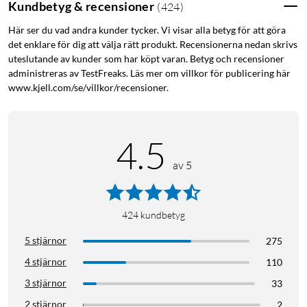
Kundbetyg & recensioner
(
424
)
Här ser du vad andra kunder tycker. Vi visar alla betyg för att göra
det enklare för dig att välja rätt produkt. Recensionerna nedan skrivs
uteslutande av kunder som har köpt varan. Betyg och recensioner
administreras av TestFreaks. Läs mer om villkor för publicering här
www.kjell.com/se/villkor/recensioner.
4.5
av 5
424
kundbetyg
5 stjärnor
275
4 stjärnor
110
3 stjärnor
33
2 stjärnor
2