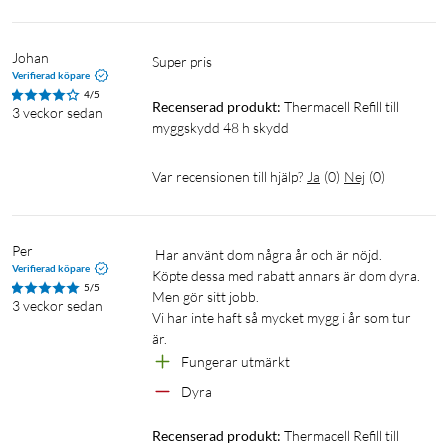
Johan
Verifierad köpare
4/5
Recenserad produkt:
Thermacell Refill till 
3 veckor sedan
myggskydd 48 h skydd
Var recensionen till hjälp?
Ja
(
0
)
Nej
(
0
)
Per
 Har använt dom några år och är nöjd.

Verifierad köpare
Köpte dessa med rabatt annars är dom dyra.

5/5
Men gör sitt jobb.

3 veckor sedan
Vi har inte haft så mycket mygg i år som tur 
är.
Fungerar utmärkt 
Dyra
Recenserad produkt:
Thermacell Refill till 