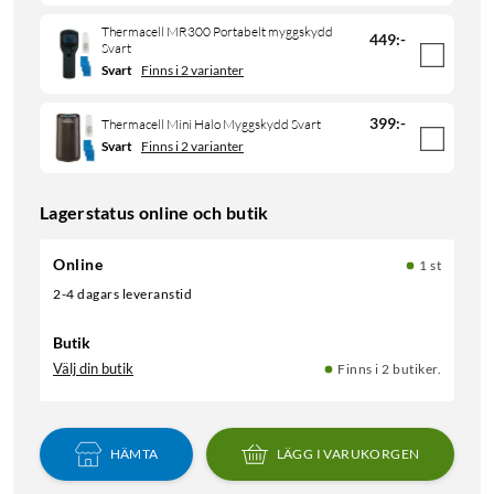
Thermacell MR300 Portabelt myggskydd
449
:
-
Svart
Svart
Finns i 2 varianter
399
:
-
Thermacell Mini Halo Myggskydd Svart
Svart
Finns i 2 varianter
Lagerstatus online och butik
Online
1 st
2-4 dagars leveranstid
Butik
Välj din butik
Finns i 2 butiker.
HÄMTA
LÄGG I VARUKORGEN