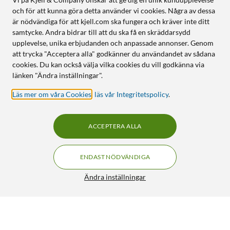
och för att kunna göra detta använder vi cookies. Några av dessa
är nödvändiga för att kjell.com ska fungera och kräver inte ditt
samtycke. Andra bidrar till att du ska få en skräddarsydd
upplevelse, unika erbjudanden och anpassade annonser. Genom
att trycka "Acceptera alla" godkänner du användandet av sådana
cookies. Du kan också välja vilka cookies du vill godkänna via
länken "Ändra inställningar".
Läs mer om våra Cookies
,
läs vår Integritetspolicy
.
ACCEPTERA ALLA
ENDAST NÖDVÄNDIGA
Ändra inställningar
Thermacell Refill till myggskydd 12 h skydd
129:-
4.5/5