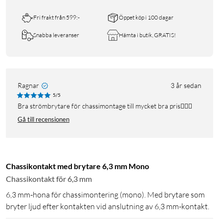
Fri frakt från 599:-
Öppet köp i 100 dagar
Snabba leveranser
Hämta i butik, GRATIS!
Ragnar
3 år sedan
5/5
Bra strömbrytare för chassimontage till mycket bra pris👍🏻😊
Gå till recensionen
Chassikontakt med brytare 6,3 mm Mono
Chassikontakt för 6,3 mm
6,3 mm-hona för chassimontering (mono). Med brytare som
bryter ljud efter kontakten vid anslutning av 6,3 mm-kontakt.