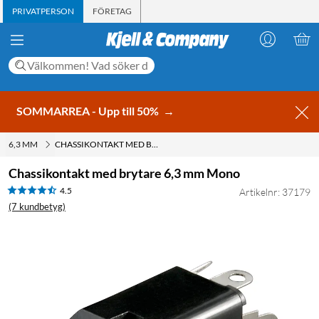
PRIVATPERSON
FÖRETAG
SOMMARREA - Upp till 50%
→
6,3 MM
CHASSIKONTAKT MED BRYTARE 6,3 MM MONO
Chassikontakt med brytare 6,3 mm Mono
4.5
Artikelnr: 37179
(7 kundbetyg)