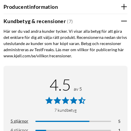
Producentinformation
Kundbetyg & recensioner
(
7
)
Här ser du vad andra kunder tycker. Vi visar alla betyg för att göra
det enklare för dig att välja rätt produkt. Recensionerna nedan skrivs
uteslutande av kunder som har köpt varan. Betyg och recensioner
administreras av TestFreaks. Läs mer om villkor för publicering här
www.kjell.com/se/villkor/recensioner.
4.5
av 5
7
kundbetyg
5 stjärnor
5
4 stjärnor
1