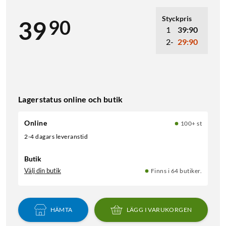
Styckpris
90
39
1
39:90
2-
29:90
Lagerstatus online och butik
Online
100+ st
2-4 dagars leveranstid
Butik
Välj din butik
Finns i 64 butiker.
HÄMTA
LÄGG I VARUKORGEN