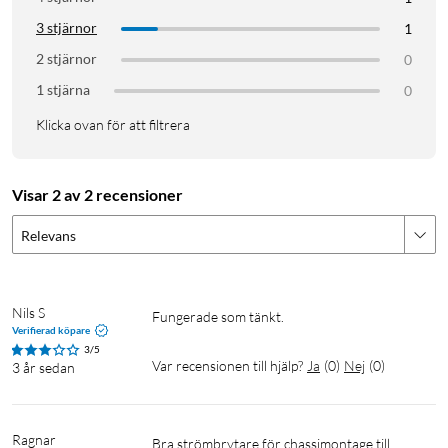
3 stjärnor
1
2 stjärnor
0
1 stjärna
0
Klicka ovan för att filtrera
Visar 2 av 2 recensioner
Relevans
Nils S
Fungerade som tänkt. 
Verifierad köpare
3/5
Var recensionen till hjälp?
Ja
(
0
)
Nej
(
0
)
3 år sedan
Ragnar
Bra strömbrytare för chassimontage till 