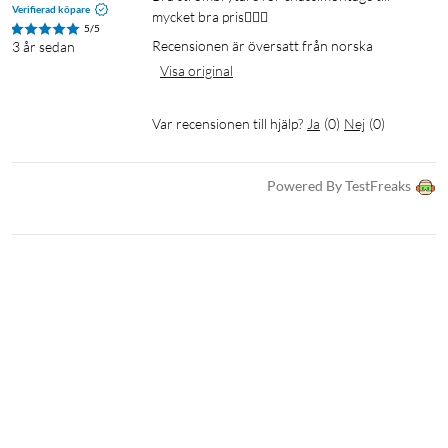
Verifierad köpare
mycket bra pris👍🏻😊
5/5
Recensionen är översatt från norska
3 år sedan
Visa original
Var recensionen till hjälp?
Ja
(
0
)
Nej
(
0
)
Powered By TestFreaks