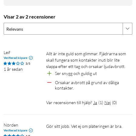
Visar 2 av 2 recensioner
Relevans
Leif
Allt är inte guld som glimmar. Fjädrarna som 
Verifierad köpare
skall fungera som kontakter inuti blir lite 
3/5
slappa efter ett tag och orsakar ljudavbrott.
1 år sedan
Ser snygg och guldig ut
Orsakar avbrott på grund av dåliga 
kontakter.
Var recensionen till hjälp?
Ja
(
1
)
Nej
(
0
)
Nörden
Gör sitt jobb. Vet ej om pläteringen är bra.
Verifierad köpare
4/5