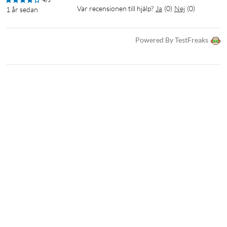
Var recensionen till hjälp?
Ja
(
0
)
Nej
(
0
)
1 år sedan
Powered By TestFreaks