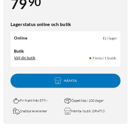
90
79
Lagerstatus online och butik
Online
Ej i lager
Butik
Välj din butik
Finns i 1 butik.
HÄMTA
Fri frakt från 599:-
Öppet köp i 100 dagar
Snabba leveranser
Hämta i butik, GRATIS!