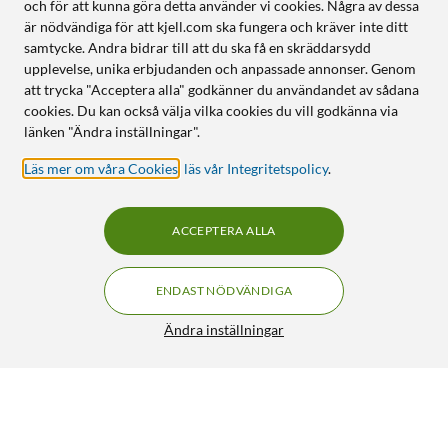
och för att kunna göra detta använder vi cookies. Några av dessa
är nödvändiga för att kjell.com ska fungera och kräver inte ditt
samtycke. Andra bidrar till att du ska få en skräddarsydd
upplevelse, unika erbjudanden och anpassade annonser. Genom
att trycka "Acceptera alla" godkänner du användandet av sådana
cookies. Du kan också välja vilka cookies du vill godkänna via
länken "Ändra inställningar".
Läs mer om våra Cookies
,
läs vår Integritetspolicy
.
ACCEPTERA ALLA
ENDAST NÖDVÄNDIGA
Ändra inställningar
Ljudadapter 6,3 mm till 3,5 mm Stereo Guld
79:90
4/5