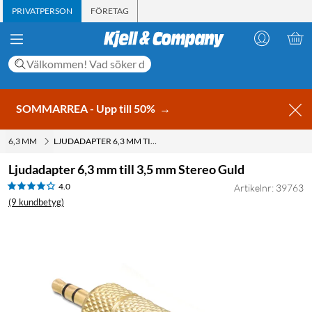
PRIVATPERSON
FÖRETAG
SOMMARREA - Upp till 50%
→
6,3 MM
LJUDADAPTER 6,3 MM TILL 3,5 MM STEREO GULD
Ljudadapter 6,3 mm till 3,5 mm Stereo Guld
4.0
Artikelnr: 39763
(9 kundbetyg)