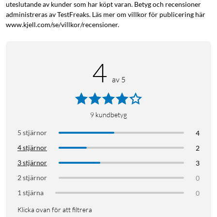
uteslutande av kunder som har köpt varan. Betyg och recensioner
administreras av TestFreaks. Läs mer om villkor för publicering här
www.kjell.com/se/villkor/recensioner.
4
av 5
9
kundbetyg
5 stjärnor
4
4 stjärnor
2
3 stjärnor
3
2 stjärnor
0
1 stjärna
0
Klicka ovan för att filtrera