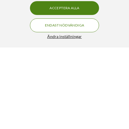
ACCEPTERA ALLA
ENDAST NÖDVÄNDIGA
Ändra inställningar
Luxorparts Mikrofonkabel XLR till 6,3 mm 6 m, Svart
199:90
4.5/5
HÄMTA
LÄGG I VARUKORGEN