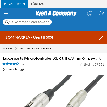
PRIVATPERSON
FÖRETAG
SOMMARREA - Upp till 50%
→
6,3 MM
LUXORPARTS MIKROFONKABEL XLR TILL 6,3 MM 6 M, SVART
Luxorparts Mikrofonkabel XLR till 6,3 mm 6 m, Svart
4.5
Artikelnr: 37351
(68 kundbetyg)