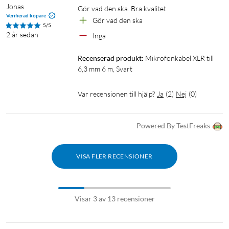
Jonas
Gör vad den ska. Bra kvalitet.
Verifierad köpare
Gör vad den ska
5/5
2 år sedan
Inga
Recenserad produkt:
Mikrofonkabel XLR till 
6,3 mm 6 m, Svart
Var recensionen till hjälp?
Ja
(
2
)
Nej
(
0
)
Powered By TestFreaks
VISA FLER RECENSIONER
Visar 3 av 13 recensioner