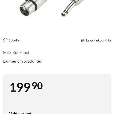
10 gillar
Lägg i inköpslista
Mikrofonkabel
Läs mer om produkten
90
199
Vald variant