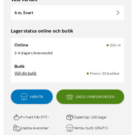
6 m, Svart
Lagerstatus online och butik
Online
20+ st
2-4 dagars leveranstid
Butik
Välj din butik
Finns i 33 butiker.
HÄMTA
LÄGG I VARUKORGEN
Fri frakt från 599:-
Öppet köp i 100 dagar
Snabba leveranser
Hämta i butik, GRATIS!