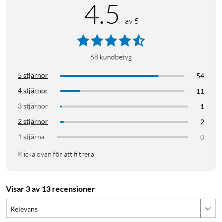
4.5
av 5
68
kundbetyg
5 stjärnor
54
4 stjärnor
11
3 stjärnor
1
2 stjärnor
2
1 stjärna
0
Klicka ovan för att filtrera
Visar 3 av 13 recensioner
Relevans