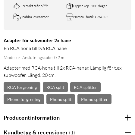
Fri frakt från 599:-
Öppet köp i 100 dagar
Snabba leveranser
Hämta i butik, GRATIS!
Adapter för subwoofer 2x hane
En RCA hona till två RCA hane
Modellnr: Anslutningskabel 0,2 m
Adapter med RCA-hona till 2x RCA-hanar. Lämplig för t.ex.
subwoofer. Längd: 20 cm.
RCA förgrening
RCA split
RCA splitter
Phono förgrening
Phono split
Phono splitter
Producentinformation
Kundbetyg & recensioner
(
1
)