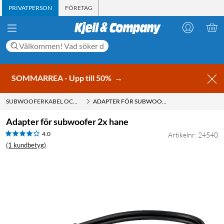
PRIVATPERSON
FÖRETAG
SOMMARREA - Upp till 50%
→
SUBWOOFERKABEL OCH SUB-BAS KABEL
ADAPTER FÖR SUBWOOFER 2X HANE
Adapter för subwoofer 2x hane
4.0
Artikelnr: 24540
(1 kundbetyg)