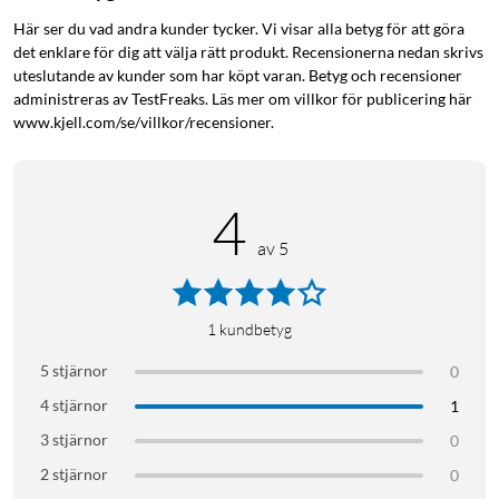
Här ser du vad andra kunder tycker. Vi visar alla betyg för att göra
det enklare för dig att välja rätt produkt. Recensionerna nedan skrivs
uteslutande av kunder som har köpt varan. Betyg och recensioner
administreras av TestFreaks. Läs mer om villkor för publicering här
www.kjell.com/se/villkor/recensioner.
4
av 5
1
kundbetyg
5 stjärnor
0
4 stjärnor
1
3 stjärnor
0
2 stjärnor
0