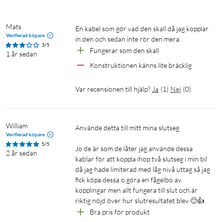
Mats
En kabel som gör vad den skall då jag kopplar 
Verifierad köpare
in den och sedan inte rör den mera.
3/5
Fungerar som den skall
1 år sedan
Konstruktionen känns lite bräcklig
Var recensionen till hjälp?
Ja
(
1
)
Nej
(
0
)
William
Använde detta till mitt mina slutseg 

Verifierad köpare
5/5
Jo de är som de låter jag använde dessa 
2 år sedan
kablar för att koppla ihop två slutseg i min bil 
då jag hade limiterad med låg nivå uttag så jag 
fick köpa dessa o göra en fågelbo av 
kopplingar men allt fungera till slut och är 
riktig nöjd över hur slutresultatet blev 🙂👍
Bra pris för produkt