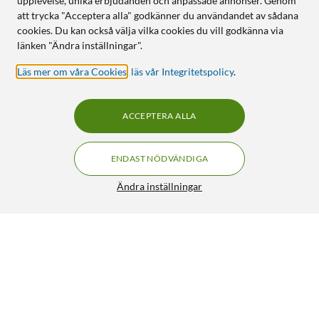
upplevelse, unika erbjudanden och anpassade annonser. Genom
att trycka "Acceptera alla" godkänner du användandet av sådana
cookies. Du kan också välja vilka cookies du vill godkänna via
länken "Ändra inställningar".
Läs mer om våra Cookies
,
läs vår Integritetspolicy
.
ACCEPTERA ALLA
ENDAST NÖDVÄNDIGA
Ändra inställningar
Adapter för subwoofer 2x hane
59:90
4.5/5
HÄMTA
LÄGG I VARUKORGEN