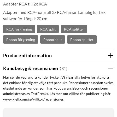
Adapter RCA till 2x RCA
Adapter med RCA-hona till 2x RCA-hanar. Lämplig för t.ex.
subwoofer. Längd: 20 cm.
RCA förgrening
RCA split
RCA splitter
Phono förgrening
Phono split
Phono splitter
Producentinformation
Kundbetyg & recensioner
(
31
)
Här ser du vad andra kunder tycker. Vi visar alla betyg för att göra
det enklare för dig att välja rätt produkt. Recensionerna nedan skrivs
uteslutande av kunder som har köpt varan. Betyg och recensioner
administreras av TestFreaks. Läs mer om villkor för publicering här
www.kjell.com/se/villkor/recensioner.