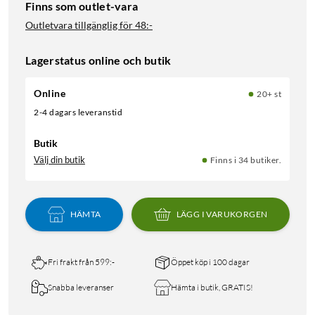
Finns som outlet-vara
Outletvara tillgänglig för
48:-
Lagerstatus online och butik
Online
20+ st
2-4 dagars leveranstid
Butik
Välj din butik
Finns i 34 butiker.
HÄMTA
LÄGG I VARUKORGEN
Fri frakt från 599:-
Öppet köp i 100 dagar
Snabba leveranser
Hämta i butik, GRATIS!