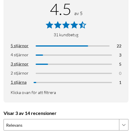
4.5
av 5
31
kundbetyg
5 stjärnor
22
4 stjärnor
3
3 stjärnor
5
2 stjärnor
0
1 stjärna
1
Klicka ovan för att filtrera
Visar 3 av 14 recensioner
Relevans