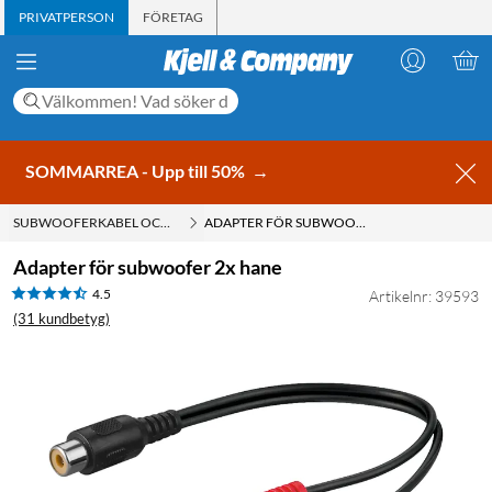
PRIVATPERSON
FÖRETAG
SOMMARREA - Upp till 50%
→
SUBWOOFERKABEL OCH SUB-BAS KABEL
ADAPTER FÖR SUBWOOFER 2X HANE
Adapter för subwoofer 2x hane
4.5
Artikelnr: 39593
(31 kundbetyg)