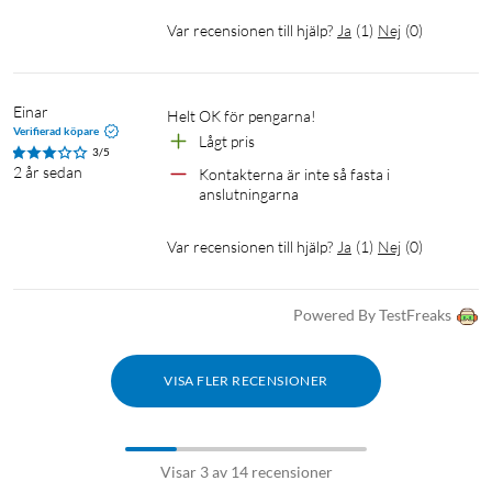
Var recensionen till hjälp?
Ja
(
1
)
Nej
(
0
)
Einar
Helt OK för pengarna!
Verifierad köpare
Lågt pris
3/5
2 år sedan
Kontakterna är inte så fasta i 
anslutningarna
Var recensionen till hjälp?
Ja
(
1
)
Nej
(
0
)
Powered By TestFreaks
VISA FLER RECENSIONER
Visar 3 av 14 recensioner