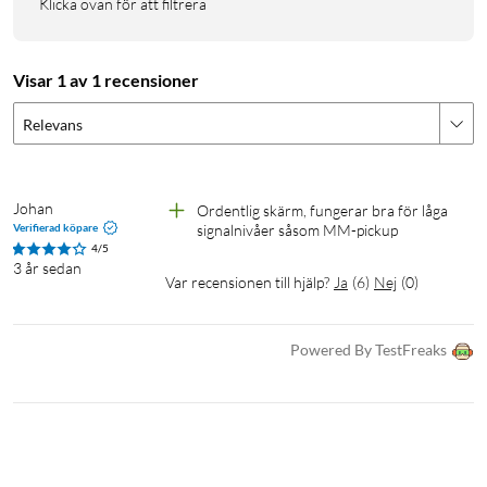
Klicka ovan för att filtrera
Visar 1 av 1 recensioner
Relevans
Johan
Ordentlig skärm, fungerar bra för låga 
Verifierad köpare
signalnivåer såsom MM-pickup
4/5
3 år sedan
Var recensionen till hjälp?
Ja
(
6
)
Nej
(
0
)
Powered By TestFreaks