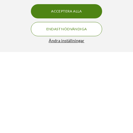
ACCEPTERA ALLA
ENDAST NÖDVÄNDIGA
Ändra inställningar
Signal- och lågnivåkabel
14:90
4.5/5
HÄMTA