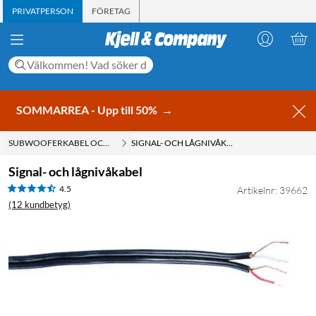
PRIVATPERSON
FÖRETAG
SOMMARREA - Upp till 50%
→
SUBWOOFERKABEL OCH SUB-BAS KABEL
SIGNAL- OCH LÅGNIVÅKABEL
Signal- och lågnivåkabel
4.5
Artikelnr: 39662
(12 kundbetyg)