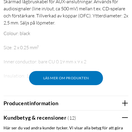
Skärmad lågbruskabel för AUX-anslutningar. Används för
audiosignaler (line in/out, ca 500 mV) mellan t.ex. CD-spelare
och förstärkare. Tillverkad av koppar (OFC). Ytterdiameter: 2x
2,5 mm. Säljs på löpmeter.
Colour: black
Size: 2 x 0.25 mm²
Inner conductor: bare CU 0.19 mm x 9 x 2
Insulation: 1.3 mm PVC
LÄS MER OM PRODUKTEN
Shielding: bare CU 0.10 mm x 44 x 2
Producentinformation
Outside Ø: 2.5 mm x 2 PVC
Kundbetyg & recensioner
(
12
)
Här ser du vad andra kunder tycker. Vi visar alla betyg för att göra