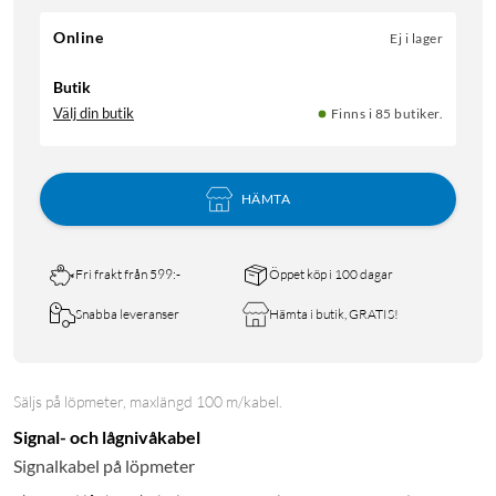
Online
Ej i lager
Butik
Välj din butik
Finns i 85 butiker.
HÄMTA
Fri frakt från 599:-
Öppet köp i 100 dagar
Snabba leveranser
Hämta i butik, GRATIS!
Säljs på löpmeter, maxlängd 100 m/kabel.
Signal- och lågnivåkabel
Signalkabel på löpmeter