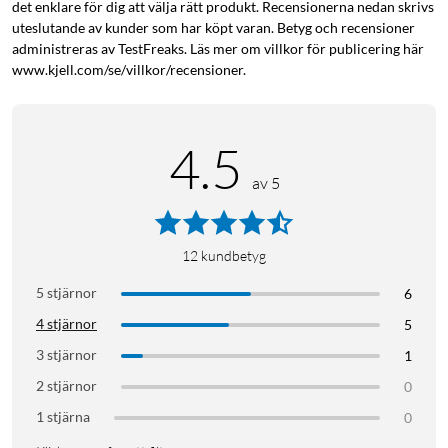
det enklare för dig att välja rätt produkt. Recensionerna nedan skrivs
uteslutande av kunder som har köpt varan. Betyg och recensioner
administreras av TestFreaks. Läs mer om villkor för publicering här
www.kjell.com/se/villkor/recensioner.
4.5
av 5
12
kundbetyg
5 stjärnor
6
4 stjärnor
5
3 stjärnor
1
2 stjärnor
0
1 stjärna
0