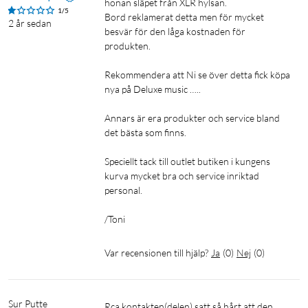
honan släpet från XLR hylsan.

1/5
Bord reklamerat detta men för mycket 
2 år sedan
besvär för den låga kostnaden för 
produkten.

Rekommendera att Ni se över detta fick köpa 
nya på Deluxe music …..

Annars är era produkter och service bland 
det bästa som finns.

Speciellt tack till outlet butiken i kungens 
kurva mycket bra och service inriktad 
personal.

/Toni
Var recensionen till hjälp?
Ja
(
0
)
Nej
(
0
)
Sur Putte
Rca kontakten(delen) satt så hårt att den 