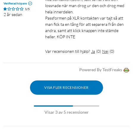
Verifierad köpare
lossnade när man drog ur den och drog med 
1/5
hela innerdelen.

2 år sedan
Passformen på XLR kontakten var tajt så att 
man fick ta en tång för att separera från den 
andra, samt att klick knappen inte stämde 
heller. KÖP INTE
Var recensionen till hjälp?
Ja
(
0
)
Nej
(
0
)
Powered By TestFreaks
VISA FLER RECENSIONER
Visar 3 av 5 recensioner