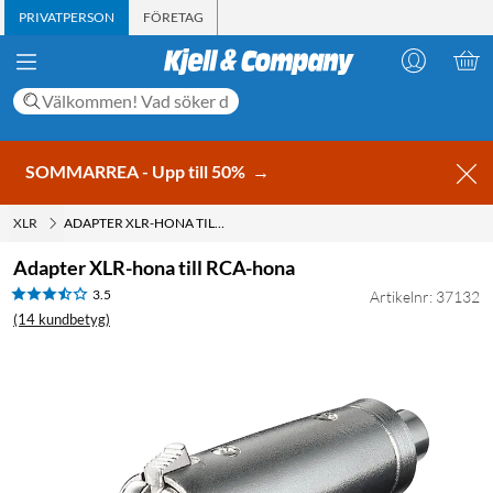
PRIVATPERSON
FÖRETAG
SOMMARREA - Upp till 50%
→
XLR
ADAPTER XLR-HONA TILL RCA-HONA
Adapter XLR-hona till RCA-hona
3.5
Artikelnr: 37132
(14 kundbetyg)