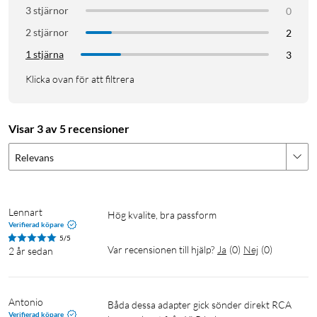
3 stjärnor
0
2 stjärnor
2
1 stjärna
3
Klicka ovan för att filtrera
Visar 3 av 5 recensioner
Relevans
Lennart
Hög kvalite, bra passform
Verifierad köpare
5/5
Var recensionen till hjälp?
Ja
(
0
)
Nej
(
0
)
2 år sedan
Antonio
Båda dessa adapter gick sönder direkt RCA 
Verifierad köpare