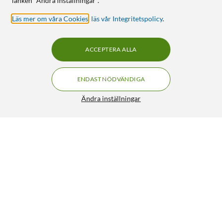
länken "Ändra inställningar".
Läs mer om våra Cookies
,
läs vår Integritetspolicy
.
ACCEPTERA ALLA
ENDAST NÖDVÄNDIGA
Ändra inställningar
Adapter XLR-hona till RCA-hona
129:90
3.5/5
HÄMTA
LÄGG I VARUKORGEN