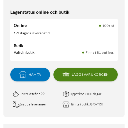
Lagerstatus online och butik
Online
100+ st
1-2 dagars leveranstid
Butik
Välj din butik
Finns i 81 butiker.
HÄMTA
LÄGG I VARUKORGEN
Fri frakt från 599:-
Öppet köp i 100 dagar
Snabba leveranser
Hämta i butik, GRATIS!