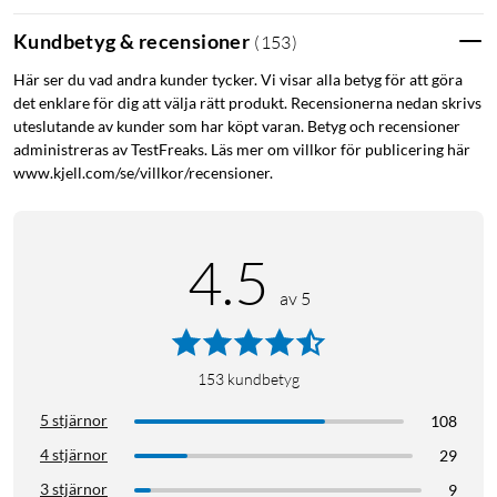
Kundbetyg & recensioner
(
153
)
Här ser du vad andra kunder tycker. Vi visar alla betyg för att göra
det enklare för dig att välja rätt produkt. Recensionerna nedan skrivs
uteslutande av kunder som har köpt varan. Betyg och recensioner
administreras av TestFreaks. Läs mer om villkor för publicering här
www.kjell.com/se/villkor/recensioner.
4.5
av 5
153
kundbetyg
5 stjärnor
108
4 stjärnor
29
3 stjärnor
9