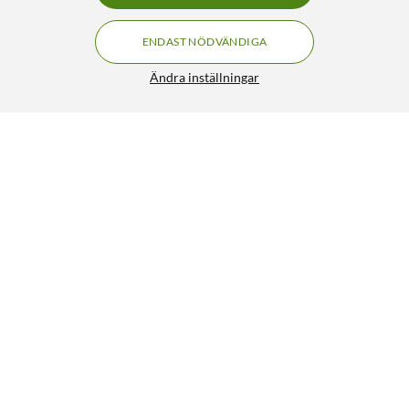
ENDAST NÖDVÄNDIGA
Ändra inställningar
Balanserad XLR-kabel 6 m, Svart
249:90
4.5/5
HÄMTA
LÄGG I VARUKORGEN
Liknande produkter