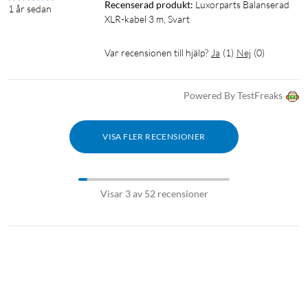
Recenserad produkt:
Luxorparts Balanserad 
1 år sedan
XLR-kabel 3 m, Svart
Var recensionen till hjälp?
Ja
(
1
)
Nej
(
0
)
Powered By TestFreaks
VISA FLER RECENSIONER
Visar 3 av 52 recensioner