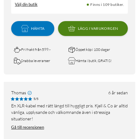
Välj din butik
Finns i 109 butiker.
HÄMTA
LÄGG I VARUKORGEN
Fri frakt från 599:-
Öppet köp i 100 dagar
Snabba leveranser
Hämta i butik, GRATIS!
Thomas
6 år sedan
5/5
En XLR-kabel med rätt längd till hyggligt pris. Kjell & Co är alltid
vänliga, upplysande och välkomnande även i stressiga
situationer!
Gå till recensionen