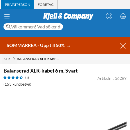
PRIVATPERSON
FÖRETAG
SOMMARREA - Upp till 50%
→
XLR
BALANSERAD XLR-KABEL 6 M, SVART
Balanserad XLR-kabel 6 m, Svart
4.5
Artikelnr: 36289
(153 kundbetyg)