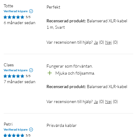
Totte
Perfekt
Verifierad köpare
5/5
Recenserad produkt:
Balanserad XLR-kabel 
6 månader sedan
1 m, Svart
Var recensionen till hjälp?
Ja
(
0
)
Nej
(
0
)
Claes
Fungerar som förväntan. 
Verifierad köpare
Mjuka och följsamma. 
5/5
7 månader sedan
Recenserad produkt:
Balanserad XLR-kabel
Var recensionen till hjälp?
Ja
(
0
)
Nej
(
0
)
Petri
Prisvärda kablar
Verifierad köpare
5/5