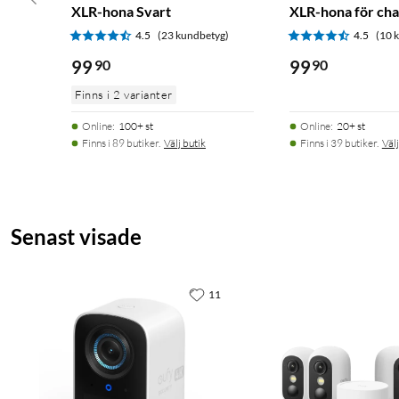
XLR-hona Svart
XLR-hona för chas
4.5
(23 kundbetyg)
4.5
(10 
99
90
99
90
Finns i 2 varianter
Online
:
100+ st
Online
:
20+ st
Finns i 89 butiker.
Välj butik
Finns i 39 butiker.
Välj
Senast visade
11