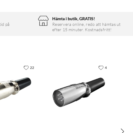
Hämta i butik, GRATIS!
tid på
Reservera online, redo att hämtas ut
efter 15 minuter. Kostnadsfritt!
22
4