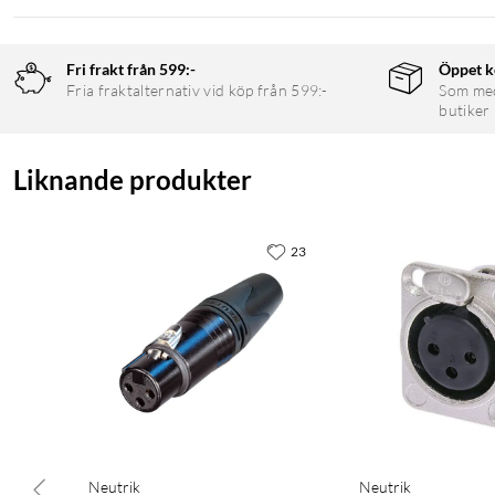
Fri frakt från 599:-
Öppet k
Fria fraktalternativ vid köp från 599:-
Som medl
butiker
Liknande produkter
23
Neutrik
Neutrik