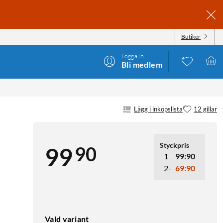
Butiker
Logga in
Bli medlem
Lägg i inköpslista
12 gillar
Styckpris
90
99
1
99:90
2-
69:90
Vald variant