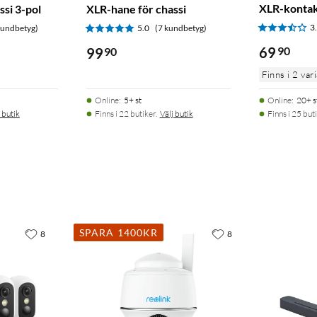
XLR-kontak
si 3-pol
XLR-hane för chassi
3
kundbetyg)
5.0
(7 kundbetyg)
69
90
99
90
Finns i 2 var
Online
:
5+ st
Online
:
20+ s
 butik
Finns i 22 butiker.
Välj butik
Finns i 25 buti
SPARA 1400KR
8
8