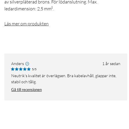
av silverpläterad brons. För lödanslutning. Max.
ledardimension: 2,5 mm².
Läs mer om produkten
Anders
1 år sedan
5/5
Neutrik's kvalitet är överlägsen. Bra kabelavhåll, glappar inte,
stabil och tålig.
Gå till recensionen