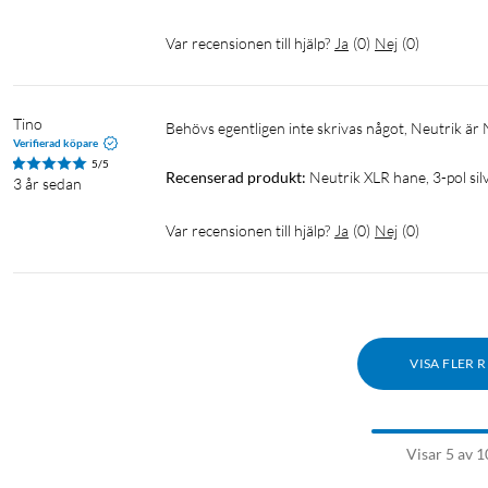
Var recensionen till hjälp?
Ja
(
0
)
Nej
(
0
)
Tino
Behövs egentligen inte skrivas något, Neutrik är Ne
Verifierad köpare
5/5
Recenserad produkt:
Neutrik XLR hane, 3-pol s
3 år sedan
Var recensionen till hjälp?
Ja
(
0
)
Nej
(
0
)
VISA FLER 
Visar 5 av 1