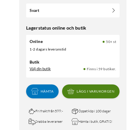
Svart
Lagerstatus online och butik
Online
50+ st
1-2 dagars leveranstid
Butik
Välj din butik
Finns i 59 butiker.
HÄMTA
LÄGG I VARUKORGEN
Fri frakt från 599:-
Öppet köp i 100 dagar
Snabba leveranser
Hämta i butik, GRATIS!