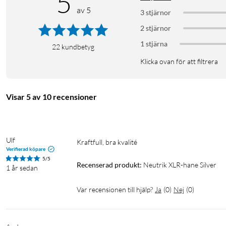
5
av 5
3 stjärnor
2 stjärnor
1 stjärna
22
kundbetyg
Klicka ovan för att filtrera
Visar 5 av 10 recensioner
Ulf
Kraftfull, bra kvalité 
Verifierad köpare
5/5
Recenserad produkt:
Neutrik XLR-hane Silver
1 år sedan
Var recensionen till hjälp?
Ja
(
0
)
Nej
(
0
)