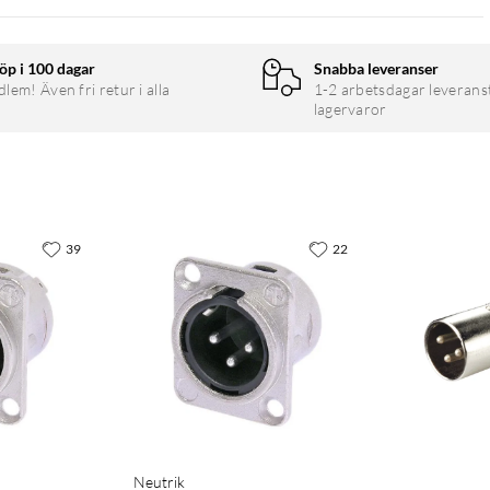
öp i 100 dagar
Snabba leveranser
em! Även fri retur i alla
1-2 arbetsdagar leverans
lagervaror
39
22
Neutrik