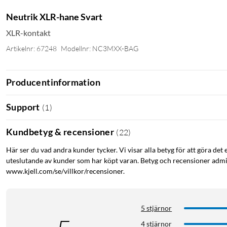
Neutrik XLR-hane Svart
XLR-kontakt
Artikelnr: 67248
Modellnr: NC3MXX-BAG
Producentinformation
Support
(
1
)
Kundbetyg & recensioner
(
22
)
Här ser du vad andra kunder tycker. Vi visar alla betyg för att göra det 
uteslutande av kunder som har köpt varan. Betyg och recensioner admin
www.kjell.com/se/villkor/recensioner.
5 stjärnor
4 stjärnor