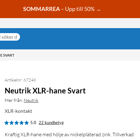
SOMMARREA
– Upp till 50% →
E SVART
Artikelnr: 67248
Neutrik XLR-hane Svart
Mer från:
Neutrik
XLR-kontakt
5.0
22 kundbetyg
Kraftig XLR-hane med hölje av nickelpläterad zink. Tillverkad