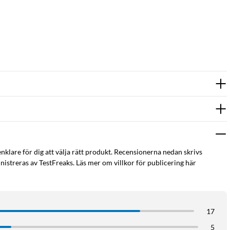
enklare för dig att välja rätt produkt. Recensionerna nedan skrivs
istreras av TestFreaks. Läs mer om villkor för publicering här
17
5