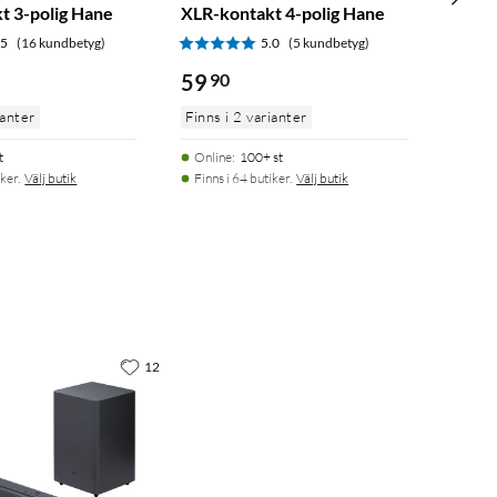
t 3-polig Hane
XLR-kontakt 4-polig Hane
.5
(16 kundbetyg)
5.0
(5 kundbetyg)
59
90
ianter
Finns i 2 varianter
t
Online
:
100+ st
ker.
Välj butik
Finns i 64 butiker.
Välj butik
12