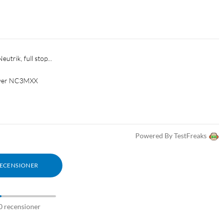
utrik, full stop...
ilver NC3MXX
Powered By TestFreaks
RECENSIONER
0 recensioner