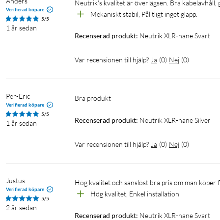
Anders
Neutrik's kvalitet är överlägsen. Bra kabelavhåll, g
Verifierad köpare
Mekaniskt stabil, Pålitligt inget glapp.
5/5
1 år sedan
Recenserad produkt:
Neutrik XLR-hane Svart
Var recensionen till hjälp?
Ja
(
0
)
Nej
(
0
)
Per-Eric
Bra produkt
Verifierad köpare
5/5
Recenserad produkt:
Neutrik XLR-hane Silver
1 år sedan
Var recensionen till hjälp?
Ja
(
0
)
Nej
(
0
)
Justus
Hög kvalitet och sanslöst bra pris om man köper f
Verifierad köpare
Hög kvalitet, Enkel installation 
5/5
2 år sedan
Recenserad produkt:
Neutrik XLR-hane Svart