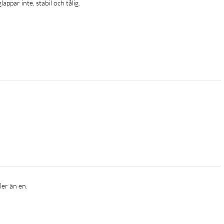
lappar inte, stabil och tålig.
ler än en.