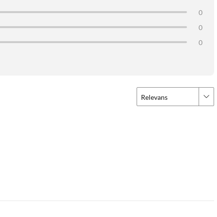
0
0
0
Relevans