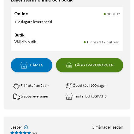
Online
100+ st
1-2 dagars leveranstid
Butik
Välj din butik
Finns i 112 butiker.
HÄMTA
LÄGG I VARUKORGEN
Fri frakt från 599:-
Öppet köp i 100 dagar
Snabba leveranser
Hämta i butik, GRATIS!
Jesper
5 månader sedan
5/5