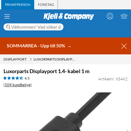
PRIVATPERSON
FÖRETAG
SOMMARREA - Upp till 50%
→
DISPLAYPORT
LUXORPARTS DISPLAYPORT 1.4- KABEL 1 M
Luxorparts Displayport 1.4- kabel 1 m
4.5
Artikelnr: 65462
(104 kundbetyg)