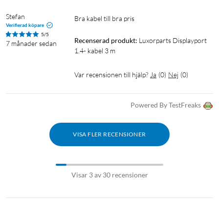
Stefan
Bra kabel till bra pris 
Verifierad köpare
5/5
Recenserad produkt:
Luxorparts Displayport 
7 månader sedan
1.4- kabel 3 m
Var recensionen till hjälp?
Ja
(
0
)
Nej
(
0
)
Powered By TestFreaks
VISA FLER RECENSIONER
Visar 3 av 30 recensioner