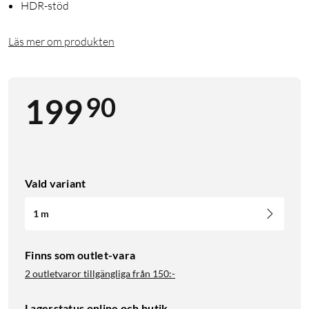
HDR-stöd
Läs mer om produkten
90
199
Vald variant
1 m
Finns som outlet-vara
2 outletvaror tillgängliga från
150:-
Lagerstatus online och butik