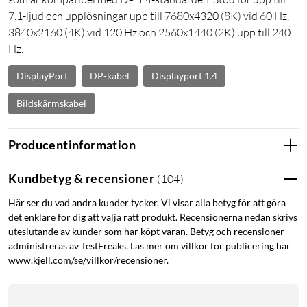
7.1-ljud och upplösningar upp till 7680x4320 (8K) vid 60 Hz,
3840x2160 (4K) vid 120 Hz och 2560x1440 (2K) upp till 240
Hz.
DisplayPort
DP-kabel
Displayport 1.4
Bildskärmskabel
Producentinformation
Kundbetyg & recensioner
(
104
)
Här ser du vad andra kunder tycker. Vi visar alla betyg för att göra
det enklare för dig att välja rätt produkt. Recensionerna nedan skrivs
uteslutande av kunder som har köpt varan. Betyg och recensioner
administreras av TestFreaks. Läs mer om villkor för publicering här
www.kjell.com/se/villkor/recensioner.