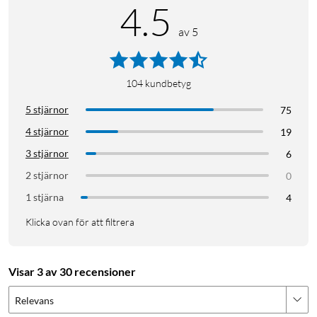
4.5
av 5
104
kundbetyg
5 stjärnor
75
4 stjärnor
19
3 stjärnor
6
2 stjärnor
0
1 stjärna
4
Klicka ovan för att filtrera
Visar 3 av 30 recensioner
Relevans