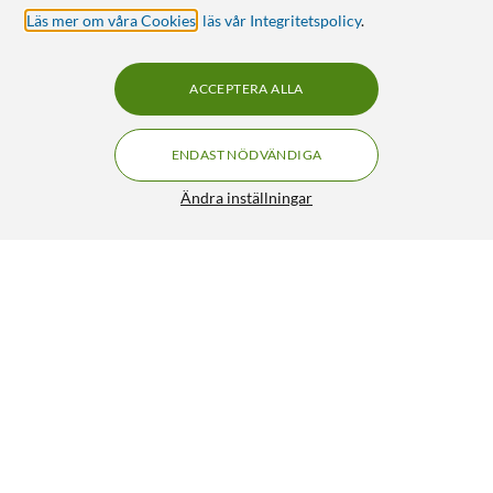
Läs mer om våra Cookies
,
läs vår Integritetspolicy
.
ACCEPTERA ALLA
ENDAST NÖDVÄNDIGA
Ändra inställningar
Luxorparts Displayport 1.4- kabel 1 m
199:90
4.5/5
HÄMTA
LÄGG I VARUKORGEN