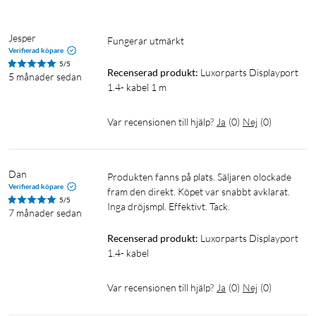
Jesper
Fungerar utmärkt
Verifierad köpare
5/5
Recenserad produkt:
Luxorparts Displayport 
5 månader sedan
1.4- kabel 1 m
Var recensionen till hjälp?
Ja
(
0
)
Nej
(
0
)
Dan
Produkten fanns på plats. Säljaren olockade 
Verifierad köpare
fram den direkt. Köpet var snabbt avklarat. 
5/5
Inga dröjsmpl. Effektivt. Tack.
7 månader sedan
Recenserad produkt:
Luxorparts Displayport 
1.4- kabel
Var recensionen till hjälp?
Ja
(
0
)
Nej
(
0
)