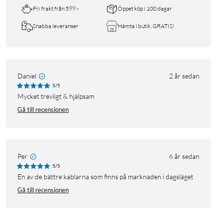
Fri frakt från 599:-
Öppet köp i 100 dagar
Snabba leveranser
Hämta i butik, GRATIS!
Daniel
2 år sedan
5/5
Mycket trevligt & hjälpsam
Gå till recensionen
Per
6 år sedan
5/5
En av de bättre kablarna som finns på marknaden i dagsläget
Gå till recensionen