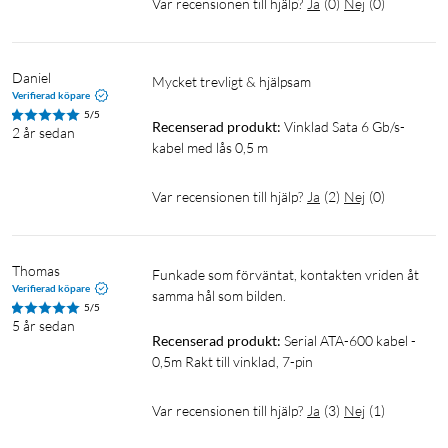
Var recensionen till hjälp?
Ja
(
0
)
Nej
(
0
)
Daniel
Mycket trevligt & hjälpsam
Verifierad köpare
5/5
Recenserad produkt:
Vinklad Sata 6 Gb/s-
2 år sedan
kabel med lås 0,5 m
Var recensionen till hjälp?
Ja
(
2
)
Nej
(
0
)
Thomas
Funkade som förväntat, kontakten vriden åt 
Verifierad köpare
samma hål som bilden.
5/5
5 år sedan
Recenserad produkt:
Serial ATA-600 kabel - 
0,5m Rakt till vinklad, 7-pin
Var recensionen till hjälp?
Ja
(
3
)
Nej
(
1
)