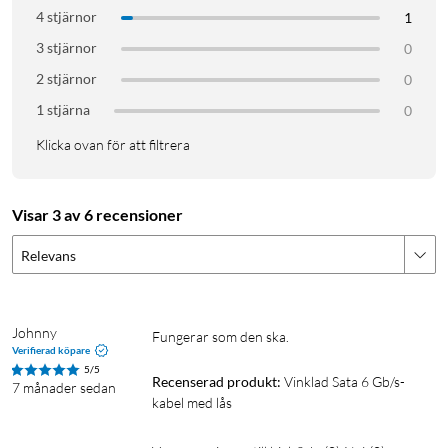
1x SATA 6 Gb/s-kabel med lås
4 stjärnor
1
3 stjärnor
0
2 stjärnor
0
1 stjärna
0
Klicka ovan för att filtrera
Visar 3 av 6 recensioner
Relevans
Johnny
fungerar som den ska.
Verifierad köpare
5/5
Recenserad produkt:
Vinklad Sata 6 Gb/s-
7 månader sedan
kabel med lås