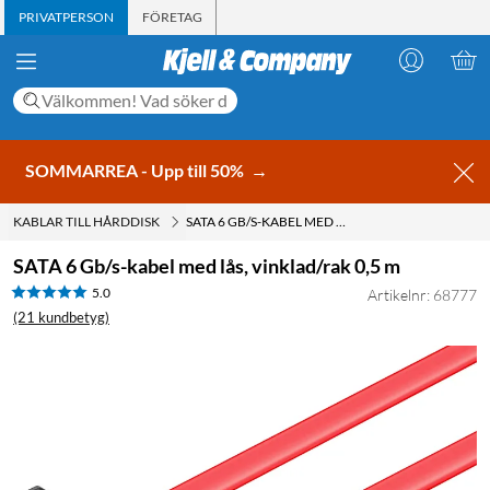
PRIVATPERSON
FÖRETAG
SOMMARREA - Upp till 50%
→
KABLAR TILL HÅRDDISK
SATA 6 GB/S-KABEL MED LÅS, VINKLAD/RAK 0,5 M
SATA 6 Gb/s-kabel med lås, vinklad/rak 0,5 m
5.0
Artikelnr: 68777
(21 kundbetyg)