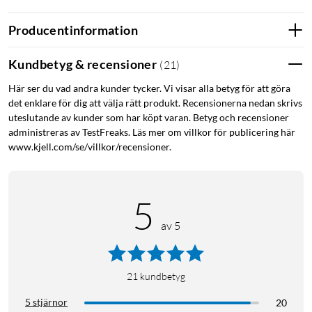
kompakta chassin eller när utrymmet runt hårddisk eller
moderkort är begränsat. Låsclipsen minskar risken för att
Producentinformation
kabeln lossnar vid vibrationer eller under installation.
Kundbetyg & recensioner
(
21
)
För SATA-baserad lagring
Här ser du vad andra kunder tycker. Vi visar alla betyg för att göra
SATA används för dataöverföring mellan moderkort och
det enklare för dig att välja rätt produkt. Recensionerna nedan skrivs
interna lagringsenheter. För dataöverföring mellan moderkort
uteslutande av kunder som har köpt varan. Betyg och recensioner
administreras av TestFreaks. Läs mer om villkor för publicering här
och lagringsenhet. Ström ansluts separat via SATA-
www.kjell.com/se/villkor/recensioner.
strömkabel.
Specifikationer
5
Anslutning: SATA hane till SATA hane
av 5
Standard: SATA 6 Gb/s (Serial ATA-600)
Utförande: Rak kontakt + vinklad kontakt
Typ: Datakabel
21
kundbetyg
I förpackningen
5 stjärnor
20