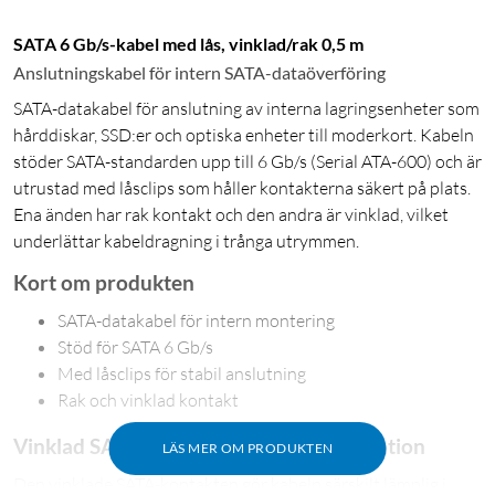
SATA 6 Gb/s-kabel med lås, vinklad/rak 0,5 m
Anslutningskabel för intern SATA-dataöverföring
SATA-datakabel för anslutning av interna lagringsenheter som
hårddiskar, SSD:er och optiska enheter till moderkort. Kabeln
stöder SATA-standarden upp till 6 Gb/s (Serial ATA-600) och är
utrustad med låsclips som håller kontakterna säkert på plats.
Ena änden har rak kontakt och den andra är vinklad, vilket
underlättar kabeldragning i trånga utrymmen.
Kort om produkten
SATA-datakabel för intern montering
Stöd för SATA 6 Gb/s
Med låsclips för stabil anslutning
Rak och vinklad kontakt
Vinklad SATA-kontakt för smidig installation
LÄS MER OM PRODUKTEN
Den vinklade SATA-kontakten gör kabeln särskilt lämplig i