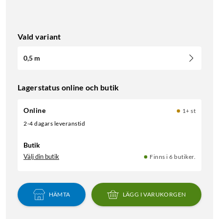
Vald variant
0,5 m
Lagerstatus online och butik
Online
1+ st
2-4 dagars leveranstid
Butik
Välj din butik
Finns i 6 butiker.
HÄMTA
LÄGG I VARUKORGEN