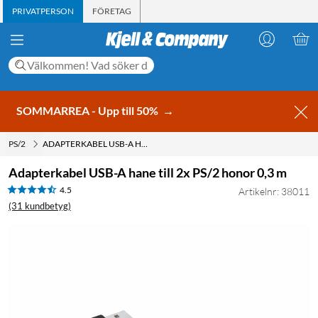
PRIVATPERSON
FÖRETAG
SOMMARREA - Upp till 50%
→
PS/2
ADAPTERKABEL USB-A HANE TILL 2X PS/2 HONOR 0,3 M
Adapterkabel USB-A hane till 2x PS/2 honor 0,3 m
4.5
Artikelnr: 38011
(31 kundbetyg)