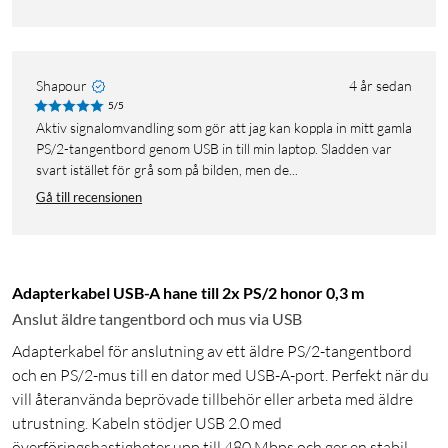
Shapour
4 år sedan
5/5
Aktiv signalomvandling som gör att jag kan koppla in mitt gamla
PS/2-tangentbord genom USB in till min laptop. Sladden var
svart istället för grå som på bilden, men de...
Gå till recensionen
Adapterkabel USB-A hane till 2x PS/2 honor 0,3 m
Anslut äldre tangentbord och mus via USB
Adapterkabel för anslutning av ett äldre PS/2-tangentbord
och en PS/2-mus till en dator med USB-A-port. Perfekt när du
vill återanvända beprövade tillbehör eller arbeta med äldre
utrustning. Kabeln stödjer USB 2.0 med
överföringshastigheter upp till 480 Mbps och ger en stabil