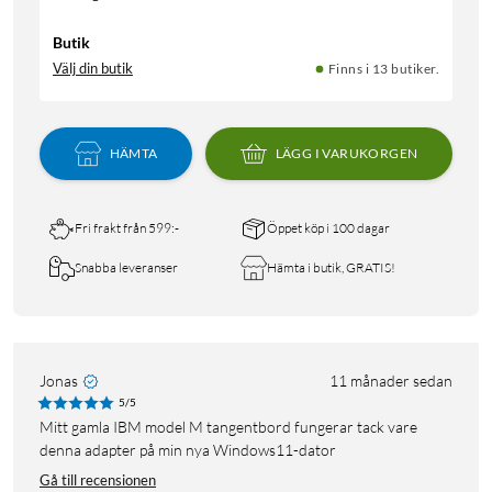
Butik
Välj din butik
Finns i 13 butiker.
HÄMTA
LÄGG I VARUKORGEN
Fri frakt från 599:-
Öppet köp i 100 dagar
Snabba leveranser
Hämta i butik, GRATIS!
Jonas
11 månader sedan
5/5
Mitt gamla IBM model M tangentbord fungerar tack vare
denna adapter på min nya Windows11-dator
Gå till recensionen