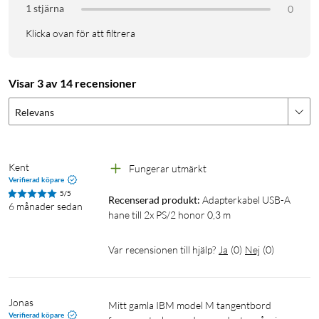
1x Adapterkabel USB-A till 2x PS/2 honor
1 stjärna
0
Klicka ovan för att filtrera
Visar 3 av 14 recensioner
Relevans
Kent
Fungerar utmärkt
Verifierad köpare
5/5
Recenserad produkt:
Adapterkabel USB-A 
6 månader sedan
hane till 2x PS/2 honor 0,3 m
Var recensionen till hjälp?
Ja
(
0
)
Nej
(
0
)
Jonas
Mitt gamla IBM model M tangentbord 
Verifierad köpare