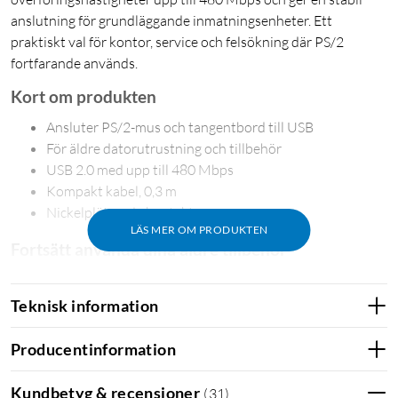
anslutning för grundläggande inmatningsenheter. Ett
praktiskt val för kontor, service och felsökning där PS/2
fortfarande används.
Kort om produkten
Ansluter PS/2-mus och tangentbord till USB
För äldre datorutrustning och tillbehör
USB 2.0 med upp till 480 Mbps
Kompakt kabel, 0,3 m
Nickelpläterade kontakter
LÄS MER OM PRODUKTEN
Fortsätt använda dina äldre tillbehör
Adapterkabeln gör det möjligt att använda PS/2-tangentbord
och PS/2-möss tillsammans med datorer som saknar PS/2-
Teknisk information
portar. En smidig lösning för reservdelar, industrimiljöer och
äldre system där tillbehören fortfarande fyller sin funktion.
Producentinformation
Enkel och stabil anslutning
Kundbetyg & recensioner
(
31
)