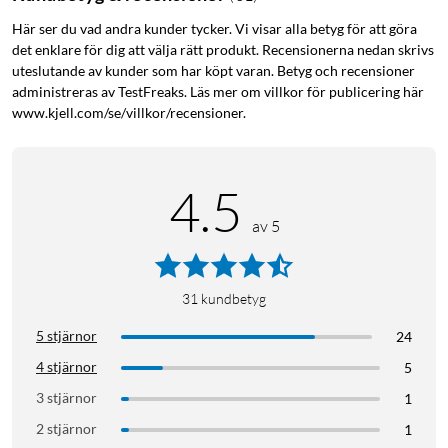
Kabeln är en passiv adapter avsedd för standardtangentbord
Här ser du vad andra kunder tycker. Vi visar alla betyg för att göra
och -möss. Ingen installation krävs – anslut och använd i
det enklare för dig att välja rätt produkt. Recensionerna nedan skrivs
operativsystem som stöder USB-HID. Den korta kabeln
uteslutande av kunder som har köpt varan. Betyg och recensioner
administreras av TestFreaks. Läs mer om villkor för publicering här
minimerar kabeltrassel och passar bra på skrivbordet eller i
www.kjell.com/se/villkor/recensioner.
serviceväskan.
Specifikationer
4.5
Anslutning A: USB-A hane
av 5
Anslutning B: 2 × PS/2 hona
USB-standard: USB 2.0
Max överföringshastighet: 480 Mbps
Kabellängd: 0,30 m
31
kundbetyg
Färg: Svart
5 stjärnor
24
Kabeltyp: Rund
4 stjärnor
5
Kontaktplätering: Nickelpläterad
3 stjärnor
1
I förpackningen
2 stjärnor
1