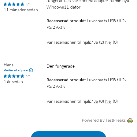
fungerar tack vare denna adapter på min nya 
5/5
Windows11-dator
11 månader sedan
Recenserad produkt:
Luxorparts USB till 2x 
PS/2 Aktiv
Var recensionen till hjälp?
Ja
(
2
)
Nej
(
0
)
Hans
Verifierad köpare
5/5
Recenserad produkt:
Luxorparts USB till 2x 
1 år sedan
PS/2 Aktiv
Var recensionen till hjälp?
Ja
(
0
)
Nej
(
0
)
Powered By TestFreaks