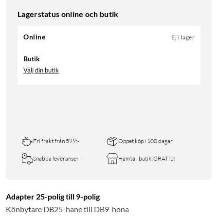
Lagerstatus online och butik
Online
Ej i lager
Butik
Välj din butik
Fri frakt från 599:-
Öppet köp i 100 dagar
Snabba leveranser
Hämta i butik, GRATIS!
Adapter 25-polig till 9-polig
Könbytare DB25-hane till DB9-hona