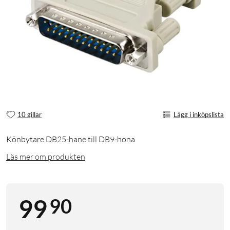
10 gillar
Lägg i inköpslista
Könbytare DB25-hane till DB9-hona
Läs mer om produkten
90
99