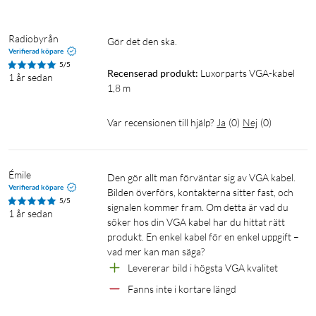
Radiobyrån
Gör det den ska.
Verifierad köpare
5/5
Recenserad produkt:
Luxorparts VGA-kabel 
1 år sedan
1,8 m
Var recensionen till hjälp?
Ja
(
0
)
Nej
(
0
)
Émile
Den gör allt man förväntar sig av VGA kabel. 
Verifierad köpare
Bilden överförs, kontakterna sitter fast, och 
5/5
signalen kommer fram. Om detta är vad du 
1 år sedan
söker hos din VGA kabel har du hittat rätt 
produkt. En enkel kabel för en enkel uppgift – 
vad mer kan man säga?
Levererar bild i högsta VGA kvalitet
Fanns inte i kortare längd