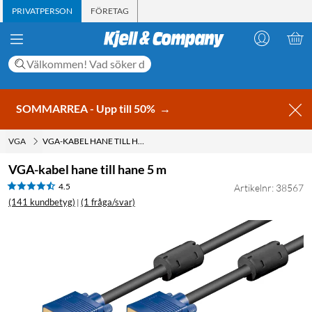
PRIVATPERSON
FÖRETAG
SOMMARREA - Upp till 50%
→
VGA
VGA-KABEL HANE TILL HANE 5 M
VGA-kabel hane till hane 5 m
4.5
Artikelnr: 38567
(141 kundbetyg)
(1 fråga/svar)
|