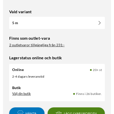
Vald variant
5 m
Finns som outlet-vara
2 outletvaror tillgängliga från
231:-
Lagerstatus online och butik
Online
20+ st
2-4 dagars leveranstid
Butik
Välj din butik
Finns i 26 butiker.
HÄMTA
LÄGG I VARUKORGEN