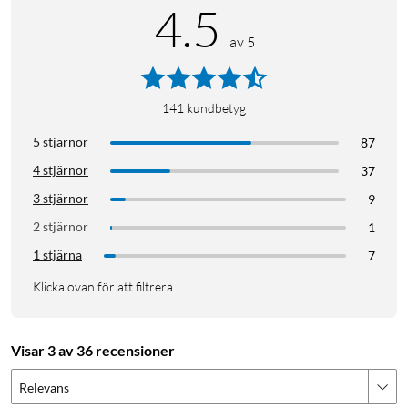
är särskilt användbart i fasta installationer, konferensrum och
4.5
klassrum där anslutningen inte ska råka lossna.
av 5
Specifikationer
Anslutning: VGA hane till VGA hane (HD15)
141
kundbetyg
Skärmning: Dubbelskärmad
5 stjärnor
Ferritkärnor: Ja
87
4 stjärnor
37
I förpackningen
3 stjärnor
9
1x VGA-kabel hane till hane
2 stjärnor
1
1 stjärna
7
VGA
Klicka ovan för att filtrera
Visar 3 av 36 recensioner
Relevans