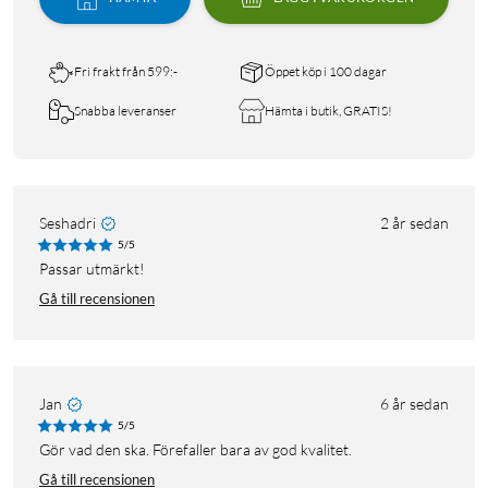
Fri frakt från 599:-
Öppet köp i 100 dagar
Snabba leveranser
Hämta i butik, GRATIS!
Seshadri
2 år sedan
5/5
Passar utmärkt!
Gå till recensionen
Jan
6 år sedan
5/5
Gör vad den ska. Förefaller bara av god kvalitet.
Gå till recensionen