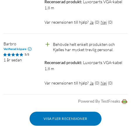
Recenserad produkt:
Luxorparts VGA-kabel 
1,8 m
Var recensionen till hjälp?
Ja
(
0
)
Nej
(
0
)
Barbro
Behövde helt enkelt produkten och 
Verifierad köpare
Kjelles har mycket trevlig personal.
5/5
1 år sedan
Recenserad produkt:
Luxorparts VGA-kabel 
1,8 m
Var recensionen till hjälp?
Ja
(
0
)
Nej
(
0
)
Powered By TestFreaks
VISA FLER RECENSIONER