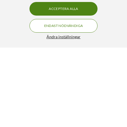
ACCEPTERA ALLA
ENDAST NÖDVÄNDIGA
Ändra inställningar
VGA-kabel hane till hane 5 m
329:90
4.5/5
HÄMTA
LÄGG I VARUKORGEN