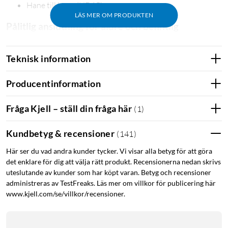
Hane till hane (HD15)
LÄS MER OM PRODUKTEN
Pålitlig anslutning för äldre och befintlig
utrustning
Teknisk information
VGA är fortfarande vanligt i många miljöer, särskilt på äldre
datorer, skärmar och projektorer. Den här kabeln ger en stabil
och konsekvent bildöverföring och passar utmärkt när HDMI
Producentinformation
eller DisplayPort inte är ett alternativ.
Fråga Kjell – ställ din fråga här
(
1
)
Mindre störningar, jämnare bild
Kundbetyg & recensioner
(
141
)
Den dubbelskärmade konstruktionen i kombination med
ferritkärnor minskar risken för störningar från omgivande
Här ser du vad andra kunder tycker. Vi visar alla betyg för att göra
elektronik. Det bidrar till en renare signal och jämnare bild,
det enklare för dig att välja rätt produkt. Recensionerna nedan skrivs
uteslutande av kunder som har köpt varan. Betyg och recensioner
även vid längre avstånd mellan enheterna.
administreras av TestFreaks. Läs mer om villkor för publicering här
www.kjell.com/se/villkor/recensioner.
Säker montering för fast installation
Skruvkontakterna gör att kabeln sitter stadigt på plats, vilket