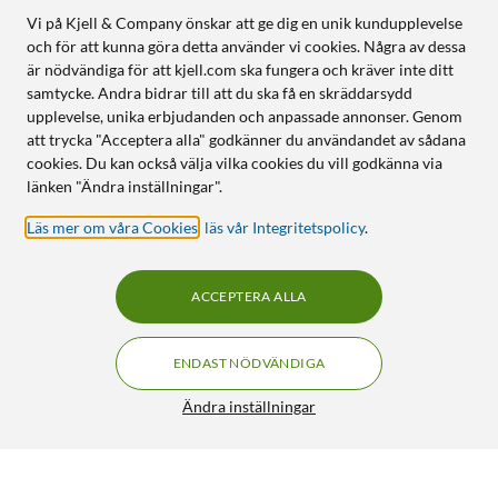
Vi på Kjell & Company önskar att ge dig en unik kundupplevelse
och för att kunna göra detta använder vi cookies. Några av dessa
är nödvändiga för att kjell.com ska fungera och kräver inte ditt
samtycke. Andra bidrar till att du ska få en skräddarsydd
upplevelse, unika erbjudanden och anpassade annonser. Genom
att trycka "Acceptera alla" godkänner du användandet av sådana
cookies. Du kan också välja vilka cookies du vill godkänna via
länken "Ändra inställningar".
Läs mer om våra Cookies
,
läs vår Integritetspolicy
.
ACCEPTERA ALLA
ENDAST NÖDVÄNDIGA
Ändra inställningar
FME-kontakt Hane för crimpning
64:90
5/5