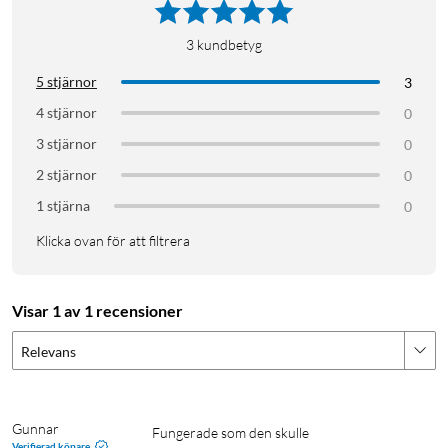
3
kundbetyg
5 stjärnor
3
4 stjärnor
0
3 stjärnor
0
2 stjärnor
0
1 stjärna
0
Klicka ovan för att filtrera
Visar 1 av 1 recensioner
Relevans
Gunnar
Fungerade som den skulle
Verifierad köpare