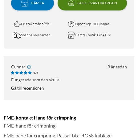
HÄMTA
LÄGG I VARUKORGEN
Fri frakt från 599:-
Öppet köp i 100 dagar
Snabba leveranser
Hämta i butik, GRATIS!
Gunnar
3 år sedan
5/5
Fungerade som den skulle
Gå till recensionen
FME-kontakt Hane för crimpning
FME-hane för crimpning
FME-hane för crimpning. Passar bl.a. RG58-kablage.