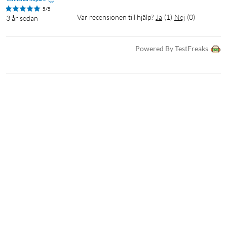
5/5
Var recensionen till hjälp?
Ja
(
1
)
Nej
(
0
)
3 år sedan
Powered By TestFreaks