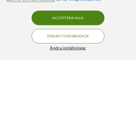
ACCEPTERA ALLA
ENDAST NÖDVÄNDIGA
Ändra inställningar
SMA-kontakt Hona för crimpning 2-pack
64:90
4.5/5
HÄMTA
LÄGG I VARUKORGEN