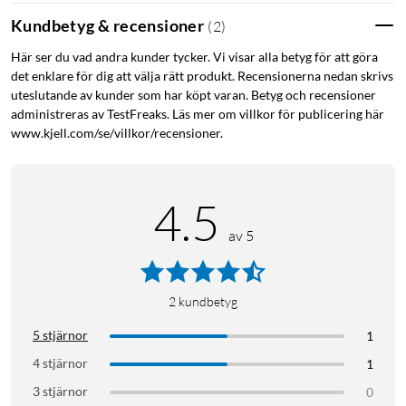
Kundbetyg & recensioner
(
2
)
Här ser du vad andra kunder tycker. Vi visar alla betyg för att göra
det enklare för dig att välja rätt produkt. Recensionerna nedan skrivs
uteslutande av kunder som har köpt varan. Betyg och recensioner
administreras av TestFreaks. Läs mer om villkor för publicering här
www.kjell.com/se/villkor/recensioner.
4.5
av 5
2
kundbetyg
5 stjärnor
1
4 stjärnor
1
3 stjärnor
0