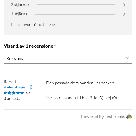
2 stjärnor
0
1 stjärna
0
Klicka ovan för att filtrera
Visar 1 av 1 recensioner
Relevans
Robert
Den passade dom handen i handsken 
Verifierad köpare
5/5
Var recensionen till hjälp?
Ja
(
0
)
Nej
(
0
)
3 år sedan
Powered By TestFreaks