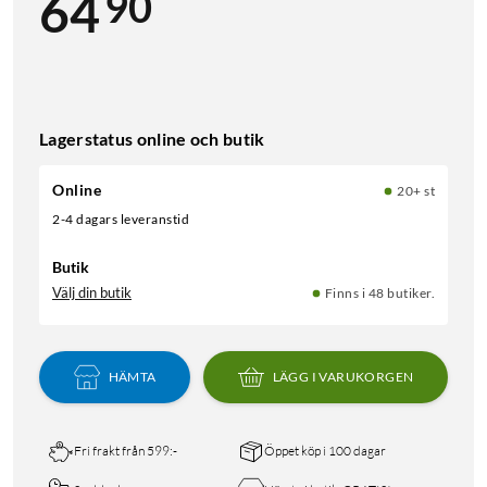
90
64
Lagerstatus online och butik
Online
20+ st
2-4 dagars leveranstid
Butik
Välj din butik
Finns i 48 butiker.
HÄMTA
LÄGG I VARUKORGEN
Fri frakt från 599:-
Öppet köp i 100 dagar