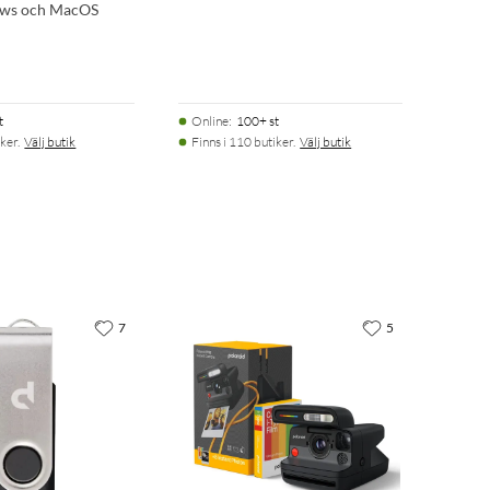
ows och MacOS
t
Online
:
100+ st
ker.
Välj butik
Finns i 110 butiker.
Välj butik
7
5