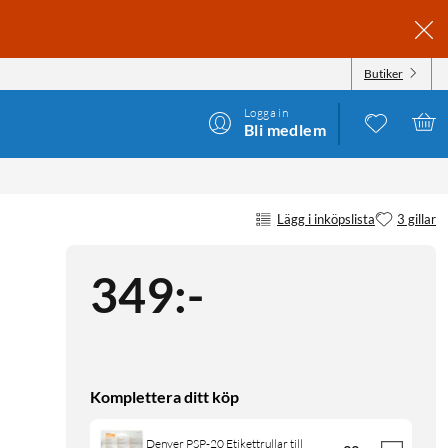
Butiker
Logga in
Bli medlem
Lägg i inköpslista
3 gillar
349
:
-
Komplettera ditt köp
Denver PSP-20 Etikettrullar till