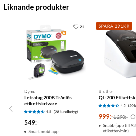
Liknande produkter
SPARA 291KR
21
Dymo
Brother
Letratag 200B Trådlös
QL-700 Etikettsk
etikettskrivare
4.5
(50 
4.5
(28 kundbetyg)
999
:
-
1 290:-
549
:
-
Snabb (upp till 93
etiketter/min)
Smart mobilapp