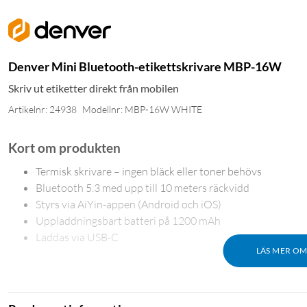
Denver Mini Bluetooth-etikettskrivare MBP-16W
Skriv ut etiketter direkt från mobilen
Artikelnr: 24938
Modellnr: MBP-16W WHITE
Kort om produkten
Termisk skrivare – ingen bläck eller toner behövs
Bluetooth 5.3 med upp till 10 meters räckvidd
Styrs via AiYin-appen (Android och iOS)
Uppladdningsbart batteri på 1200 mAh
Laddas via USB-C
LÄS MER O
Skriv ut etiketter utan bläck