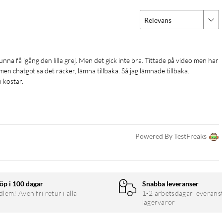
Relevans
men chatgpt sa det räcker, lämna tillbaka. Så jag lämnade tillbaka. 
 kostar. 
Powered By TestFreaks
öp i 100 dagar
Snabba leveranser
em! Även fri retur i alla
1-2 arbetsdagar leverans
lagervaror