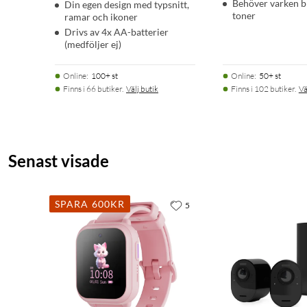
Behöver varken bl
Din egen design med typsnitt,
toner
ramar och ikoner
Drivs av 4x AA-batterier
(medföljer ej)
Online
:
100+ st
Online
:
50+ st
Finns i 66 butiker.
Välj butik
Finns i 102 butiker.
Vä
Senast visade
SPARA 600KR
5