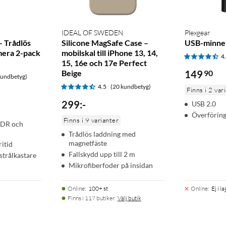
IDEAL OF SWEDEN
Plexgear
– Trådlös
Silicone MagSafe Case –
USB-minne
era 2-pack
mobilskal till iPhone 13, 14,
4
15, 16e och 17e Perfect
Beige
149
90
kundbetyg)
4.5
(20 kundbetyg)
Finns i 2 var
299
:
-
USB 2.0
Överföring
Finns i 9 varianter
HDR och
Trådlös laddning med
magnetfäste
itid
Fallskydd upp till 2 m
strålkastare
Mikrofiberfoder på insidan
Online
:
100+ st
Online
:
Ej i l
Finns i 117 butiker.
Välj butik