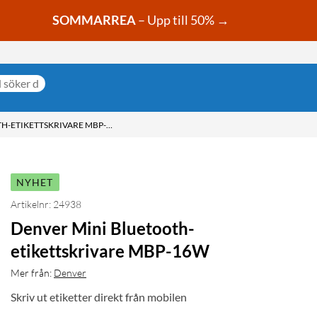
SOMMARREA
– Upp till 50% →
DENVER MINI BLUETOOTH-ETIKETTSKRIVARE MBP-16W
NYHET
Artikelnr: 24938
Denver Mini Bluetooth-
etikettskrivare MBP-16W
Mer från:
Denver
Skriv ut etiketter direkt från mobilen