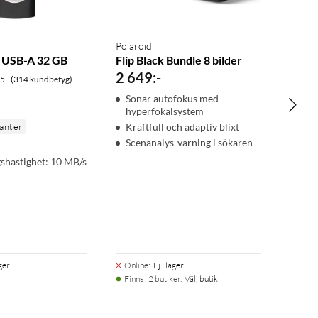
Polaroid
 USB-A 32 GB
Flip Black Bundle 8 bilder
2 649
:
-
.5
(314 kundbetyg)
Sonar autofokus med
hyperfokalsystem
ianter
Kraftfull och adaptiv blixt
Scenanalys-varning i sökaren
shastighet: 10 MB/s
ager
Online
:
Ej i lager
Finns i 2 butiker.
Välj butik