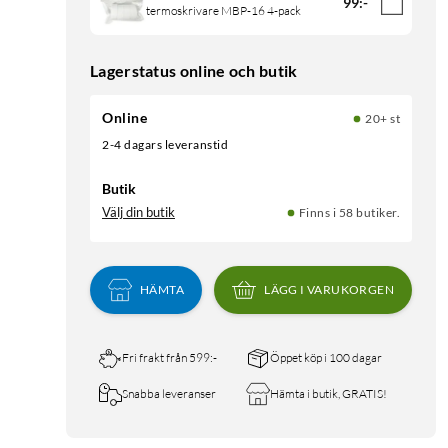
99
:
-
termoskrivare MBP-16 4-pack
Lagerstatus online och butik
Online
20+ st
2-4 dagars leveranstid
Butik
Välj din butik
Finns i 58 butiker.
HÄMTA
LÄGG I VARUKORGEN
Fri frakt från 599:-
Öppet köp i 100 dagar
Snabba leveranser
Hämta i butik, GRATIS!