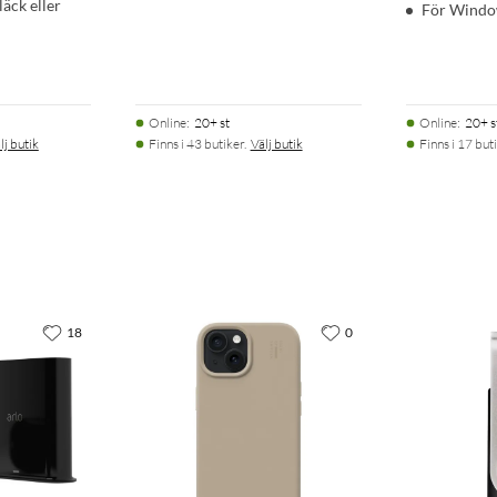
äck eller
För Wind
Online
:
20+ st
Online
:
20+ s
lj butik
Finns i 43 butiker.
Välj butik
Finns i 17 buti
18
0