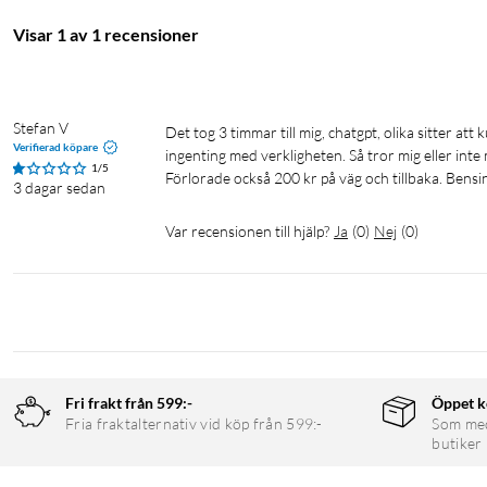
Batteri: 1200 mAh litiumjon
Visar 1 av 1 recensioner
Batterispänning: 3,7 V
Laddning: USB-C (USB-A till USB-C-kabel)
App: AiYin (Android och iOS)
Mått: 8,8×7×3,5 cm
Stefan V
Det tog 3 timmar till mig, chatgpt, olika sitter att kunna få igång den lilla grej. Men det gick inte bra. Tittade på video men har 
Vikt: 0,25 kg
Verifierad köpare
ingenting med verkligheten. Så tror mig eller inte 
1/5
Förlorade också 200 kr på väg och tillbaka. Bensin
3 dagar sedan
I förpackningen
Var recensionen till hjälp?
Ja
(
0
)
Nej
(
0
)
1 × Etikettskrivare
1 × USB-A till USB-C-kabel
4 × Vita klisteretiketter (15×40 mm rullar)
Fri frakt från 599:-
Öppet k
Fria fraktalternativ vid köp från 599:-
Som medl
butiker