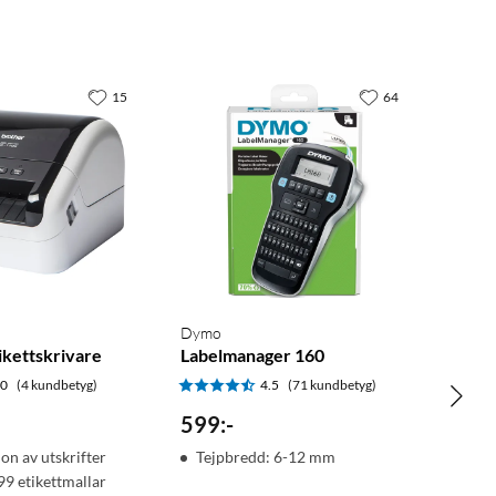
15
64
Dymo
ikettskrivare
Labelmanager 160
.0
(4 kundbetyg)
4.5
(71 kundbetyg)
599
:
-
ion av utskrifter
Tejpbredd: 6-12 mm
99 etikettmallar