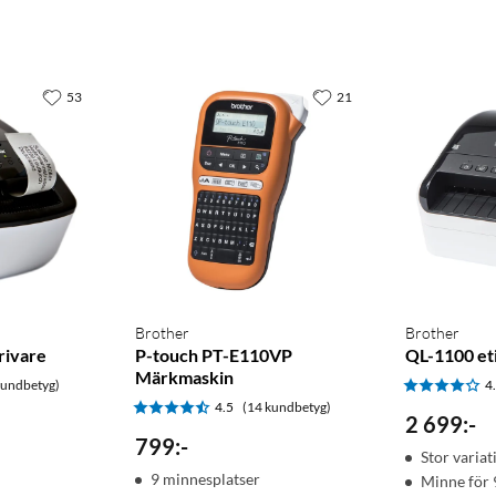
53
21
Brother
Brother
rivare
P-touch PT-E110VP
QL-1100 et
Märkmaskin
kundbetyg)
4
4.5
(14 kundbetyg)
2 699
:
-
799
:
-
Stor variat
9 minnesplatser
Minne för 