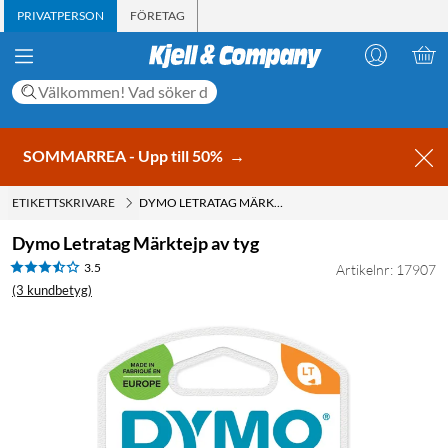
PRIVATPERSON
FÖRETAG
SOMMARREA - Upp till 50%
→
ETIKETTSKRIVARE
DYMO LETRATAG MÄRKTEJP AV TYG
Dymo Letratag Märktejp av tyg
3.5
Artikelnr: 17907
(3 kundbetyg)