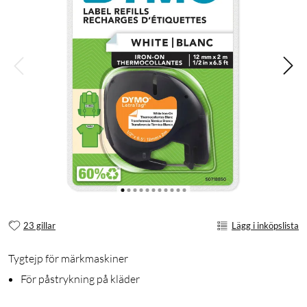
23 gillar
Lägg i inköpslista
Tygtejp för märkmaskiner
För påstrykning på kläder