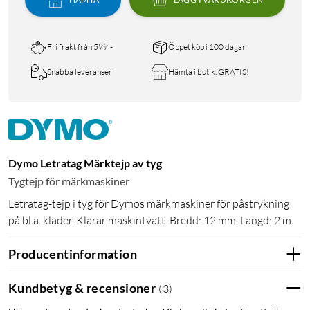
Fri frakt från 599:-
Öppet köp i 100 dagar
Snabba leveranser
Hämta i butik, GRATIS!
Dymo Letratag Märktejp av tyg
Tygtejp för märkmaskiner
Letratag-tejp i tyg för Dymos märkmaskiner för påstrykning
på bl.a. kläder. Klarar maskintvätt. Bredd: 12 mm. Längd: 2 m.
Producentinformation
Kundbetyg & recensioner
(
3
)