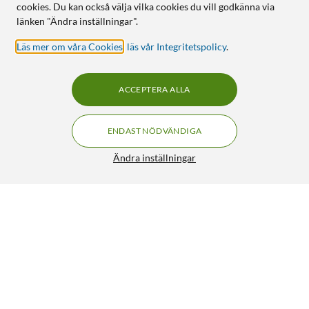
cookies. Du kan också välja vilka cookies du vill godkänna via
länken "Ändra inställningar".
Läs mer om våra Cookies
,
läs vår Integritetspolicy
.
ACCEPTERA ALLA
ENDAST NÖDVÄNDIGA
Ändra inställningar
Dymo Letratag Märktejp av tyg
149:90
3.5/5
HÄMTA
LÄGG I VARUKORGEN