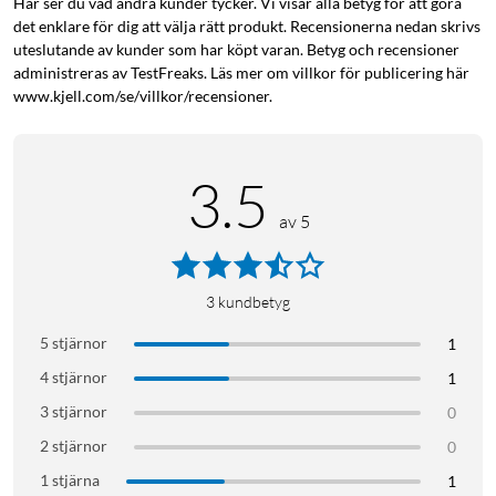
Här ser du vad andra kunder tycker. Vi visar alla betyg för att göra
det enklare för dig att välja rätt produkt. Recensionerna nedan skrivs
uteslutande av kunder som har köpt varan. Betyg och recensioner
administreras av TestFreaks. Läs mer om villkor för publicering här
www.kjell.com/se/villkor/recensioner.
3.5
av 5
3
kundbetyg
5 stjärnor
1
4 stjärnor
1
3 stjärnor
0
2 stjärnor
0
1 stjärna
1