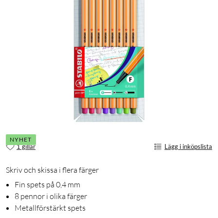
NYHET
1 gillar
Lägg i inköpslista
Skriv och skissa i flera färger
Fin spets på 0,4 mm
8 pennor i olika färger
Metallförstärkt spets