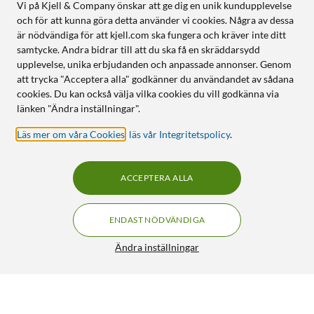
Vi på Kjell & Company önskar att ge dig en unik kundupplevelse
och för att kunna göra detta använder vi cookies. Några av dessa
är nödvändiga för att kjell.com ska fungera och kräver inte ditt
samtycke. Andra bidrar till att du ska få en skräddarsydd
upplevelse, unika erbjudanden och anpassade annonser. Genom
att trycka "Acceptera alla" godkänner du användandet av sådana
cookies. Du kan också välja vilka cookies du vill godkänna via
länken "Ändra inställningar".
Läs mer om våra Cookies
,
läs vår Integritetspolicy
.
ACCEPTERA ALLA
ENDAST NÖDVÄNDIGA
Ändra inställningar
Stabilo Point 88 fineliner 0,4 mm 8-pack
99:90