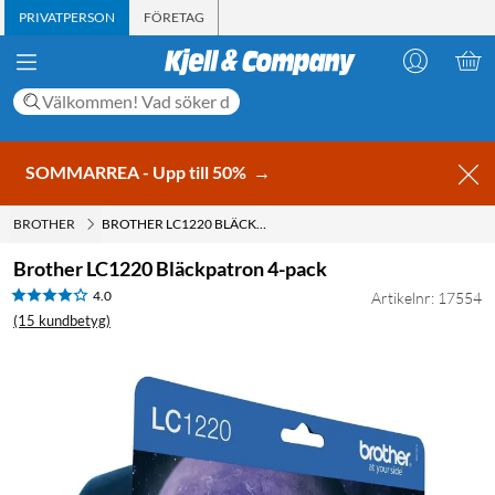
PRIVATPERSON
FÖRETAG
SOMMARREA - Upp till 50%
→
BROTHER
BROTHER LC1220 BLÄCKPATRON 4-PACK
Brother LC1220 Bläckpatron 4-pack
4.0
Artikelnr: 17554
(15 kundbetyg)