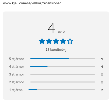
www.kjell.com/se/villkor/recensioner.
4
av 5
15
kundbetyg
5 stjärnor
9
4 stjärnor
4
3 stjärnor
0
2 stjärnor
0
1 stjärna
2