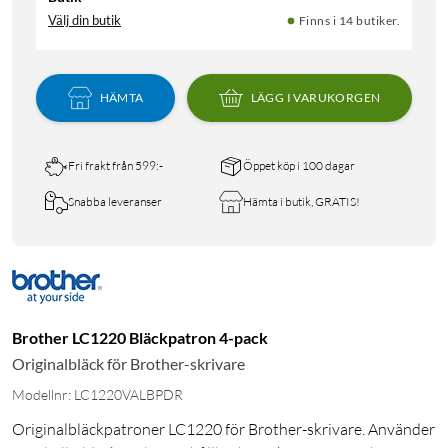
Välj din butik
Finns i 14 butiker.
HÄMTA
LÄGG I VARUKORGEN
Fri frakt från 599:-
Öppet köp i 100 dagar
Snabba leveranser
Hämta i butik, GRATIS!
Brother LC1220 Bläckpatron 4-pack
Originalbläck för Brother-skrivare
Modellnr: LC1220VALBPDR
Originalbläckpatroner LC1220 för Brother-skrivare. Använder