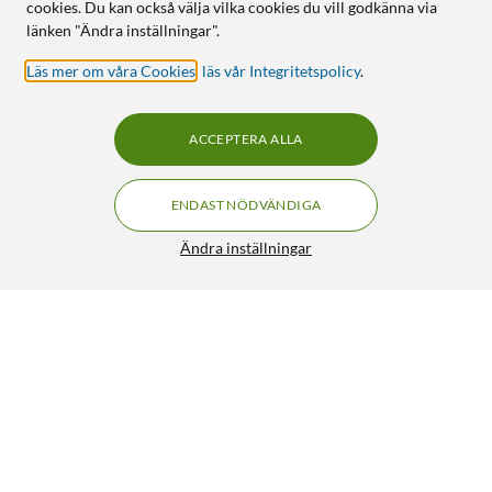
cookies. Du kan också välja vilka cookies du vill godkänna via
länken "Ändra inställningar".
Läs mer om våra Cookies
,
läs vår Integritetspolicy
.
ACCEPTERA ALLA
ENDAST NÖDVÄNDIGA
Ändra inställningar
Brother LC1220 Bläckpatron 4-pack
FRI FRAKT
4/5
649:-
HÄMTA
LÄGG I VARUKORGEN