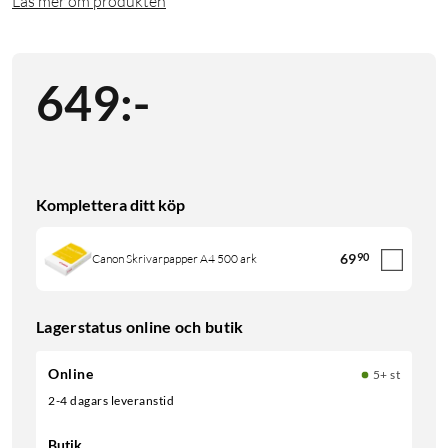
Läs mer om produkten
649
:
-
Komplettera ditt köp
69
90
Canon Skrivarpapper A4 500 ark
Lagerstatus online och butik
Online
5+ st
2-4 dagars leveranstid
Butik