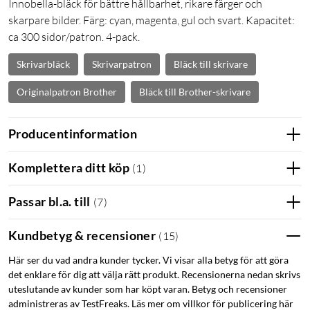
Innobella-bläck för bättre hållbarhet, rikare färger och
skarpare bilder. Färg: cyan, magenta, gul och svart. Kapacitet:
ca 300 sidor/patron. 4-pack.
Skrivarbläck
Skrivarpatron
Bläck till skrivare
Originalpatron Brother
Bläck till Brother-skrivare
Producentinformation
Komplettera ditt köp
(
1
)
Passar bl.a. till
(
7
)
Kundbetyg & recensioner
(
15
)
Här ser du vad andra kunder tycker. Vi visar alla betyg för att göra
det enklare för dig att välja rätt produkt. Recensionerna nedan skrivs
uteslutande av kunder som har köpt varan. Betyg och recensioner
administreras av TestFreaks. Läs mer om villkor för publicering här