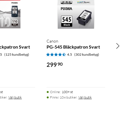
Canon
ckpatron Svart
PG-545 Bläckpatron Svart
.5
(125 kundbetyg)
4.5
(302 kundbetyg)
299
90
st
Online
:
100+ st
tiker.
Välj butik
Finns i 104 butiker.
Välj butik