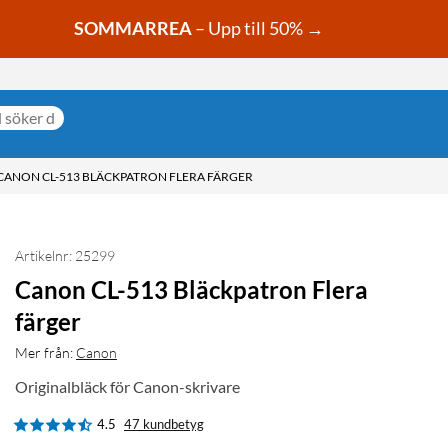
SOMMARREA
– Upp till 50% →
CANON CL-513 BLÄCKPATRON FLERA FÄRGER
Artikelnr: 25299
Canon CL-513 Bläckpatron Flera
färger
Mer från:
Canon
Originalbläck för Canon-skrivare
4.5
47 kundbetyg