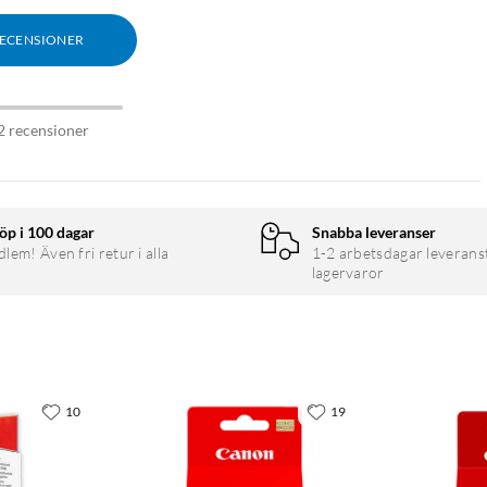
RECENSIONER
2 recensioner
öp i 100 dagar
Snabba leveranser
em! Även fri retur i alla
1-2 arbetsdagar leverans
lagervaror
10
19