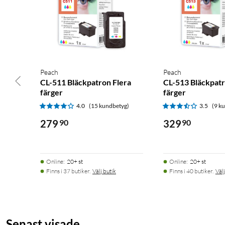
Peach
Peach
CL-511 Bläckpatron Flera
CL-513 Bläckpatr
färger
färger
4.0
(15 kundbetyg)
3.5
(9 k
279
90
329
90
Online
:
20+ st
Online
:
20+ st
Finns i 37 butiker.
Välj butik
Finns i 40 butiker.
Välj
Senast visade