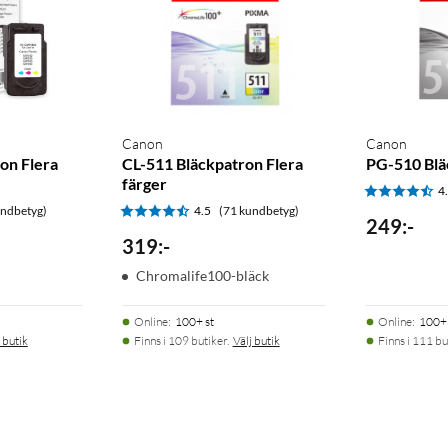
Canon
Canon
on Flera
CL-511 Bläckpatron Flera
PG-510 Blä
färger
4
undbetyg)
4.5
(71 kundbetyg)
249
:
-
319
:
-
Chromalife100-bläck
Online
:
100+ st
Online
:
100+ 
 butik
Finns i 109 butiker.
Välj butik
Finns i 111 bu