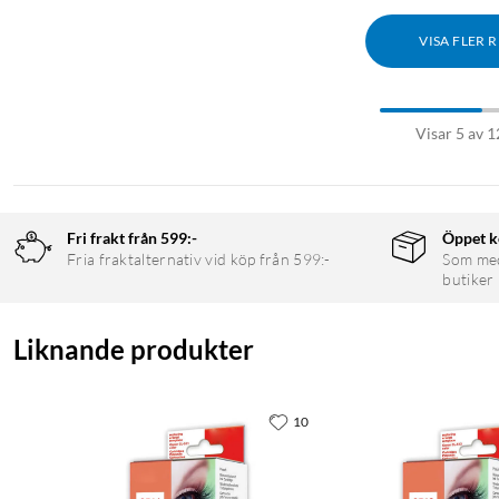
VISA FLER 
Visar 5 av 1
Fri frakt från 599:-
Öppet k
Fria fraktalternativ vid köp från 599:-
Som medl
butiker
Liknande produkter
10