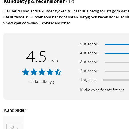
Kundbetyg & recensioner
(
47
)
Här ser du vad andra kunder tycker. Vi visar alla betyg för att göra det 
uteslutande av kunder som har köpt varan. Betyg och recensioner admin
www.kjell.com/se/villkor/recensioner.
5 stjärnor
4.5
4 stjärnor
av 5
3 stjärnor
2 stjärnor
1 stjärna
47
kundbetyg
Klicka ovan för att filtrera
Kundbilder