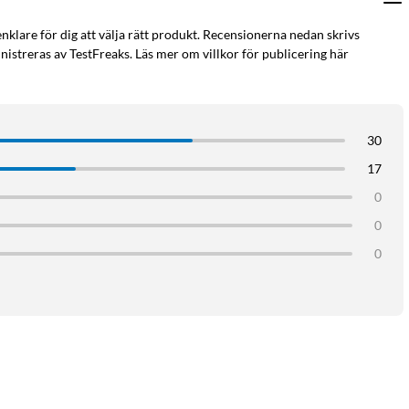
enklare för dig att välja rätt produkt. Recensionerna nedan skrivs
istreras av TestFreaks. Läs mer om villkor för publicering här
30
17
0
0
0