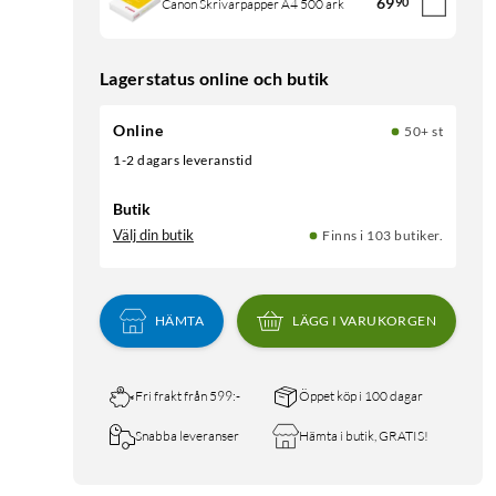
69
90
Canon Skrivarpapper A4 500 ark
Lagerstatus online och butik
Online
50+ st
1-2 dagars leveranstid
Butik
Välj din butik
Finns i 103 butiker.
HÄMTA
LÄGG I VARUKORGEN
Fri frakt från 599:-
Öppet köp i 100 dagar
Snabba leveranser
Hämta i butik, GRATIS!