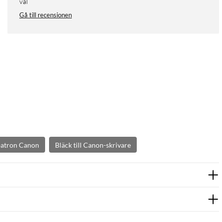
val
Gå till recensionen
patron Canon
Bläck till Canon-skrivare