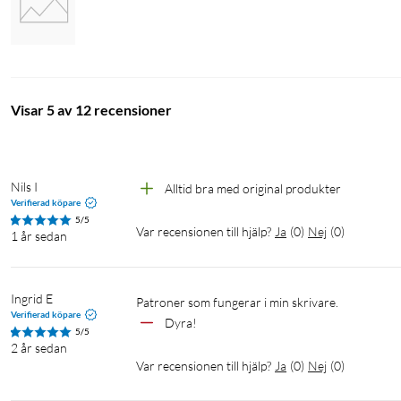
Visar 5 av 12 recensioner
Nils I
Alltid bra med original produkter
Verifierad köpare
5/5
Var recensionen till hjälp?
Ja
(
0
)
Nej
(
0
)
1 år sedan
Ingrid E
Verifierad köpare
Dyra!
5/5
2 år sedan
Var recensionen till hjälp?
Ja
(
0
)
Nej
(
0
)