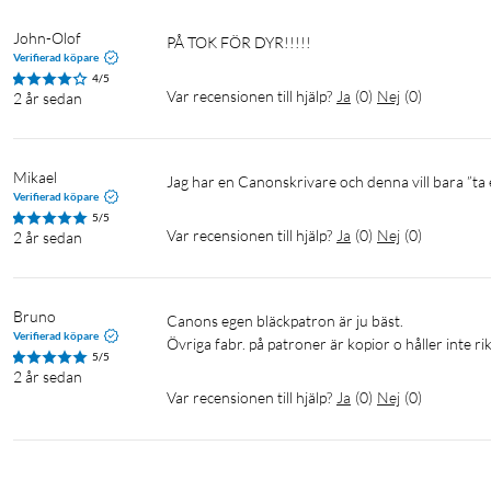
John-Olof
pÅ TOK FÖR DYR!!!!!
Verifierad köpare
4/5
Var recensionen till hjälp?
Ja
(
0
)
Nej
(
0
)
2 år sedan
Mikael
Jag har en Canonskrivare och denna vill bara ”ta 
Verifierad köpare
5/5
Var recensionen till hjälp?
Ja
(
0
)
Nej
(
0
)
2 år sedan
Bruno
Canons egen bläckpatron är ju bäst.

Verifierad köpare
Övriga fabr. på patroner är kopior o håller inte rik
5/5
2 år sedan
Var recensionen till hjälp?
Ja
(
0
)
Nej
(
0
)