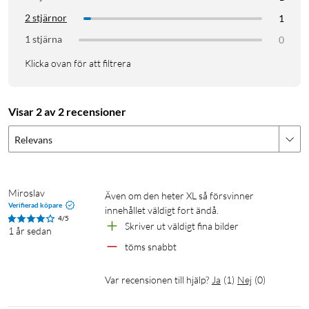
2 stjärnor
1
1 stjärna
0
Klicka ovan för att filtrera
Visar 2 av 2 recensioner
Relevans
Miroslav
Även om den heter XL så försvinner 
Verifierad köpare
innehållet väldigt fort ändå.
4/5
Skriver ut väldigt fina bilder 
1 år sedan
töms snabbt
Var recensionen till hjälp?
Ja
(
1
)
Nej
(
0
)