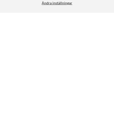
Ändra inställningar
Canon CLI-551GY XL Bläckpatron Grå
249:-
4.5/5
HÄMTA
LÄGG I VARUKORGEN
Liknande produkter
9
5