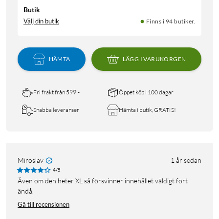
Butik
Välj din butik
Finns i 94 butiker.
HÄMTA
LÄGG I VARUKORGEN
Fri frakt från 599:-
Öppet köp i 100 dagar
Snabba leveranser
Hämta i butik, GRATIS!
Miroslav
1 år sedan
4/5
Även om den heter XL så försvinner innehållet väldigt fort
ändå.
Gå till recensionen