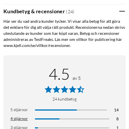
Kundbetyg & recensioner
(
24
)
Här ser du vad andra kunder tycker. Vi visar alla betyg för att göra
det enklare för dig att välja rätt produkt. Recensionerna nedan skrivs
uteslutande av kunder som har köpt varan. Betyg och recensioner
administreras av TestFreaks. Läs mer om villkor för publicering här
www.kjell.com/se/villkor/recensioner.
4.5
av 5
24
kundbetyg
5 stjärnor
14
4 stjärnor
8
3 stjärnor
1