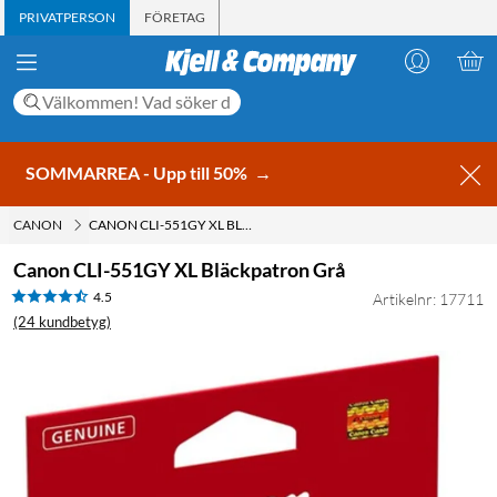
PRIVATPERSON
FÖRETAG
SOMMARREA - Upp till 50%
→
CANON
CANON CLI-551GY XL BLÄCKPATRON GRÅ
Canon CLI-551GY XL Bläckpatron Grå
4.5
Artikelnr: 17711
(24 kundbetyg)