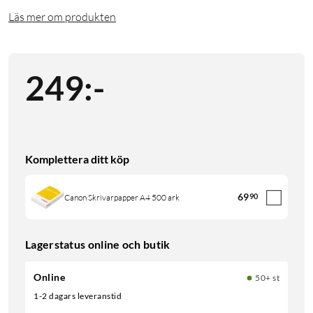
Läs mer om produkten
249
:
-
Komplettera ditt köp
69
90
Canon Skrivarpapper A4 500 ark
Lagerstatus online och butik
Online
50+ st
1-2 dagars leveranstid