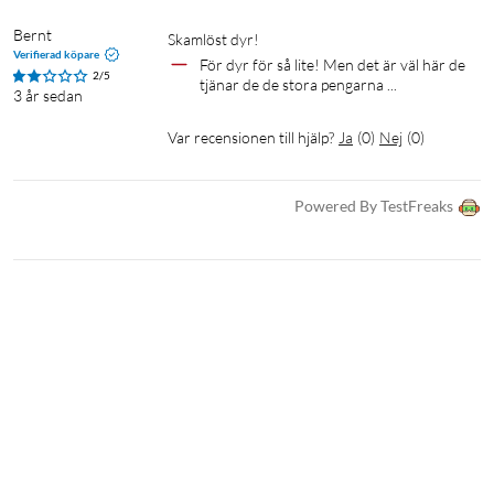
Bernt
Skamlöst dyr!
Verifierad köpare
För dyr för så lite! Men det är väl här de 
2/5
tjänar de de stora pengarna ...
3 år sedan
Var recensionen till hjälp?
Ja
(
0
)
Nej
(
0
)
Powered By TestFreaks