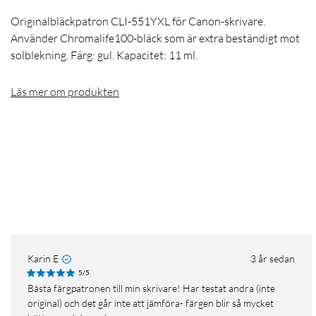
Originalbläckpatron CLI-551YXL för Canon-skrivare.
Använder Chromalife100-bläck som är extra beständigt mot
solblekning. Färg: gul. Kapacitet: 11 ml.
Läs mer om produkten
Karin E
3 år sedan
5/5
Bästa färgpatronen till min skrivare! Har testat andra (inte
original) och det går inte att jämföra- färgen blir så mycket