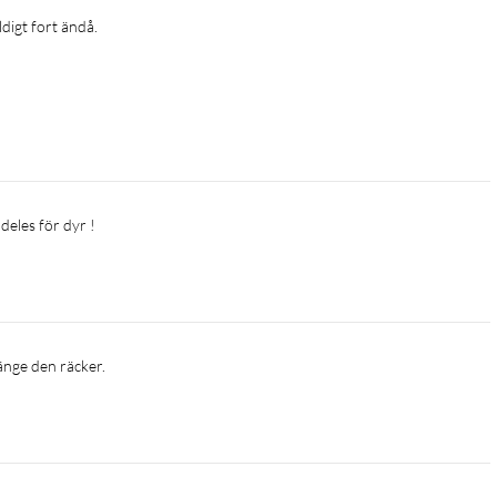
ldigt fort ändå.
ldeles för dyr !
änge den räcker.