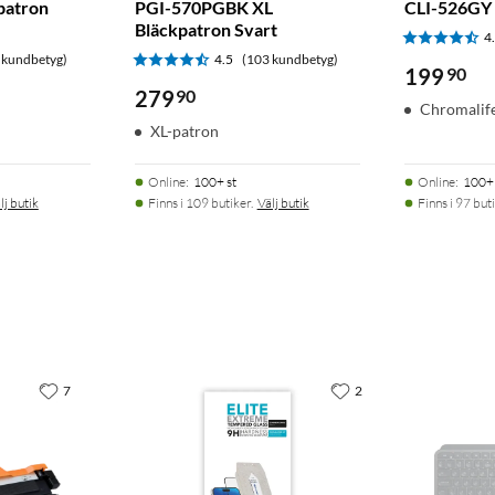
patron
PGI-570PGBK XL
CLI-526GY 
Bläckpatron Svart
4
 kundbetyg)
4.5
(103 kundbetyg)
199
90
279
90
Chromalif
XL-patron
Online
:
100+ st
Online
:
100+ 
lj butik
Finns i 109 butiker.
Välj butik
Finns i 97 buti
7
2