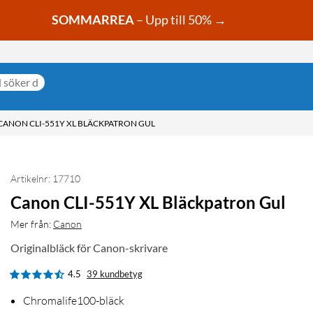
SOMMARREA
– Upp till 50% →
CANON CLI-551Y XL BLÄCKPATRON GUL
Artikelnr: 17710
Canon CLI-551Y XL Bläckpatron Gul
Mer från:
Canon
Originalbläck för Canon-skrivare
4.5
39 kundbetyg
Chromalife100-bläck