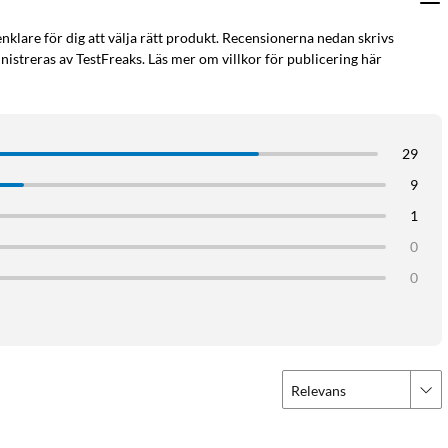
enklare för dig att välja rätt produkt. Recensionerna nedan skrivs
istreras av TestFreaks. Läs mer om villkor för publicering här
29
9
1
0
0
Relevans