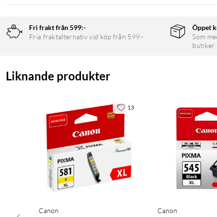
Fri frakt från 599:-
Öppet k
Fria fraktalternativ vid köp från 599:-
Som medl
butiker
Liknande produkter
13
Canon
Canon