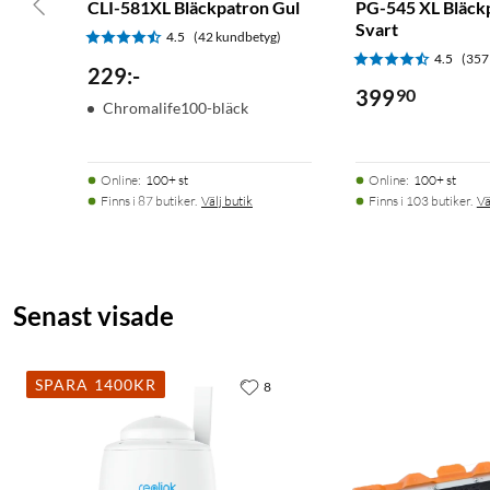
CLI-581XL Bläckpatron Gul
PG-545 XL Bläck
Svart
4.5
(42 kundbetyg)
4.5
(357
229
:
-
399
90
Chromalife100-bläck
Online
:
100+ st
Online
:
100+ st
Finns i 87 butiker.
Välj butik
Finns i 103 butiker.
Vä
Senast visade
SPARA 1400KR
8