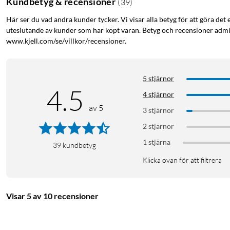
Kundbetyg & recensioner
(
39
)
Här ser du vad andra kunder tycker. Vi visar alla betyg för att göra det 
uteslutande av kunder som har köpt varan. Betyg och recensioner admin
www.kjell.com/se/villkor/recensioner.
5 stjärnor
4.5
4 stjärnor
av 5
3 stjärnor
2 stjärnor
1 stjärna
39
kundbetyg
Klicka ovan för att filtrera
Visar 5 av 10 recensioner