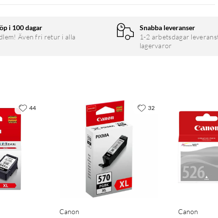
öp i 100 dagar
Snabba leveranser
em! Även fri retur i alla
1-2 arbetsdagar leverans
lagervaror
44
32
Canon
Canon