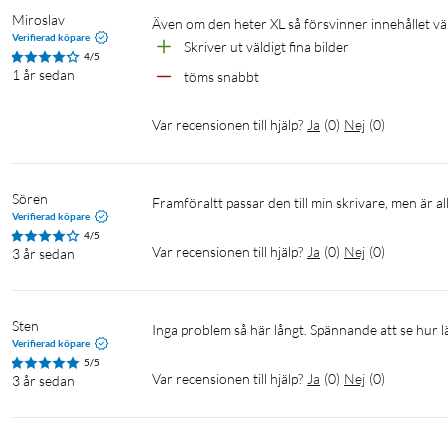
Miroslav
Även om den heter XL så försvinner innehållet vä
Verifierad köpare
Skriver ut väldigt fina bilder 
4/5
1 år sedan
töms snabbt
Var recensionen till hjälp?
Ja
(
0
)
Nej
(
0
)
Sören
Framföraltt passar den till min skrivare, men är al
Verifierad köpare
4/5
Var recensionen till hjälp?
Ja
(
0
)
Nej
(
0
)
3 år sedan
Sten
Inga problem så här långt. Spännande att se hur l
Verifierad köpare
5/5
Var recensionen till hjälp?
Ja
(
0
)
Nej
(
0
)
3 år sedan