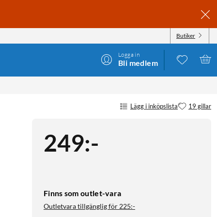
Butiker
Logga in
Bli medlem
Lägg i inköpslista
19 gillar
249
:
-
Finns som outlet-vara
Outletvara tillgänglig för
225:-