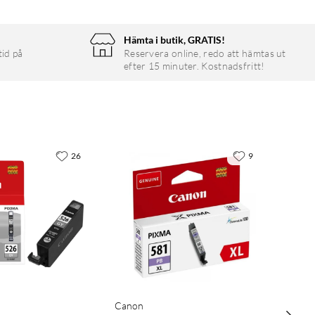
Hämta i butik, GRATIS!
tid på
Reservera online, redo att hämtas ut
efter 15 minuter. Kostnadsfritt!
26
9
Canon