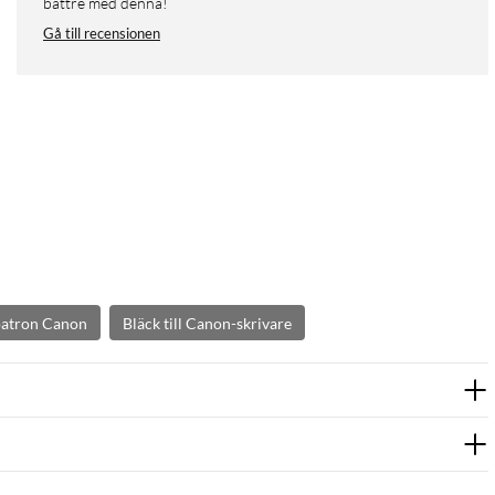
bättre med denna!
Gå till recensionen
patron Canon
Bläck till Canon-skrivare