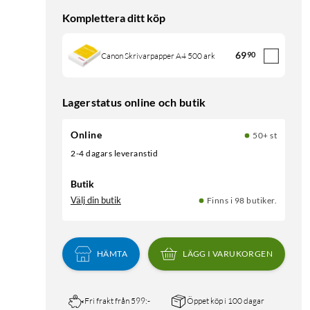
Komplettera ditt köp
69
90
Canon Skrivarpapper A4 500 ark
Lagerstatus online och butik
Online
50+ st
2-4 dagars leveranstid
Butik
Välj din butik
Finns i 98 butiker.
HÄMTA
LÄGG I VARUKORGEN
Fri frakt från 599:-
Öppet köp i 100 dagar