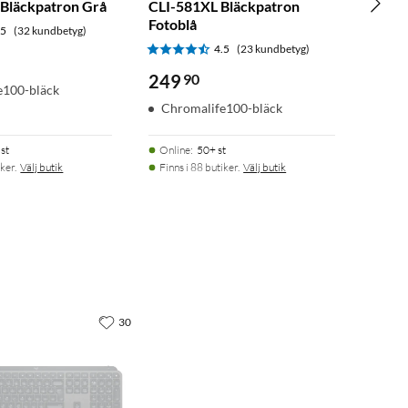
Bläckpatron Grå
CLI-581XL Bläckpatron
Fotoblå
.5
(32 kundbetyg)
4.5
(23 kundbetyg)
249
90
e100-bläck
Chromalife100-bläck
st
Online
:
50+ st
ker.
Välj butik
Finns i 88 butiker.
Välj butik
30