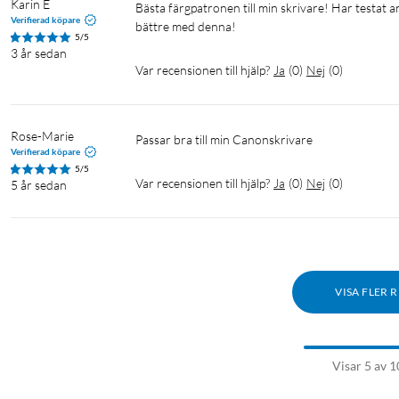
Karin E
Bästa färgpatronen till min skrivare! Har testat andra (inte original) och det går inte att jämföra- färgen blir så mycket 
Verifierad köpare
bättre med denna!
5/5
3 år sedan
Var recensionen till hjälp?
Ja
(
0
)
Nej
(
0
)
Rose-Marie
Passar bra till min Canonskrivare
Verifierad köpare
5/5
Var recensionen till hjälp?
Ja
(
0
)
Nej
(
0
)
5 år sedan
VISA FLER 
Visar 5 av 1