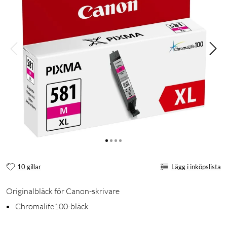
10 gillar
Lägg i inköpslista
Originalbläck för Canon-skrivare
Chromalife100-bläck