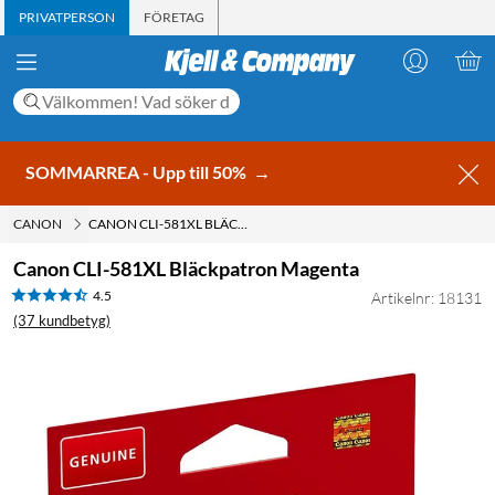
PRIVATPERSON
FÖRETAG
SOMMARREA - Upp till 50%
→
CANON
CANON CLI-581XL BLÄCKPATRON MAGENTA
Canon CLI-581XL Bläckpatron Magenta
4.5
Artikelnr: 18131
(37 kundbetyg)