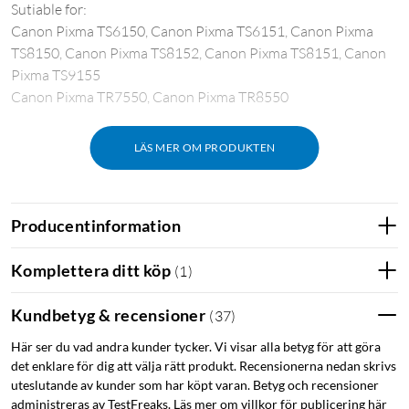
Sutiable for:
Canon Pixma TS6150, Canon Pixma TS6151, Canon Pixma
TS8150, Canon Pixma TS8152, Canon Pixma TS8151, Canon
Pixma TS9155
Canon Pixma TR7550, Canon Pixma TR8550
LÄS MER OM PRODUKTEN
Producentinformation
Komplettera ditt köp
(
1
)
Kundbetyg & recensioner
(
37
)
Här ser du vad andra kunder tycker. Vi visar alla betyg för att göra
det enklare för dig att välja rätt produkt. Recensionerna nedan skrivs
uteslutande av kunder som har köpt varan. Betyg och recensioner
administreras av TestFreaks. Läs mer om villkor för publicering här