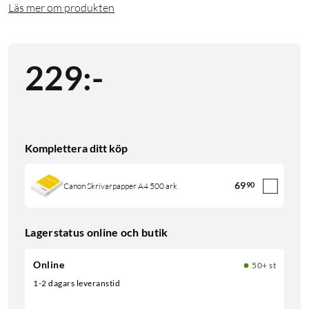
Läs mer om produkten
229
:
-
Komplettera ditt köp
69
90
Canon Skrivarpapper A4 500 ark
Lagerstatus online och butik
Online
50+ st
1-2 dagars leveranstid