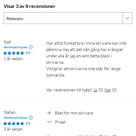
Visar 3 av 8 recensioner
Relevans
Kjell
Har alltid funkat bra i mina skrivare kan inte 
Verifierad köpare
påminna mej att det nån gång har krånglat 
5/5
under alla år jag använt detta bläck i 
1 år sedan
skrivarna.

Viktigt är att skrivarna inte står för länge 
oanvända.
Var recensionen till hjälp?
Ja
(
0
)
Nej
(
0
)
Stefan
Bäst för min skrivare
Verifierad köpare
Priset
5/5
3 år sedan