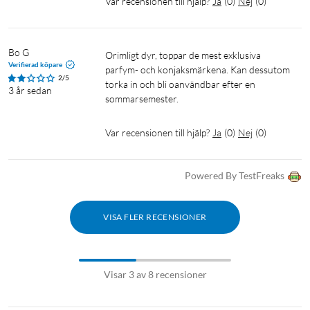
Var recensionen till hjälp?
Ja
(
0
)
Nej
(
0
)
Bo G
Orimligt dyr, toppar de mest exklusiva 
Verifierad köpare
parfym- och konjaksmärkena. Kan dessutom 
2/5
torka in och bli oanvändbar efter en 
3 år sedan
sommarsemester.
Var recensionen till hjälp?
Ja
(
0
)
Nej
(
0
)
Powered By TestFreaks
VISA FLER RECENSIONER
Visar 3 av 8 recensioner