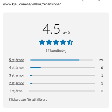
www.kjell.com/se/villkor/recensioner.
4.5
av 5
37
kundbetyg
5 stjärnor
29
4 stjärnor
6
3 stjärnor
1
2 stjärnor
1
1 stjärna
0
Klicka ovan för att filtrera