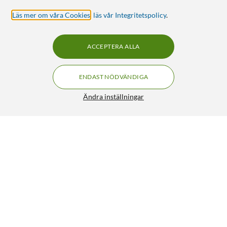
Läs mer om våra Cookies
,
läs vår Integritetspolicy
.
ACCEPTERA ALLA
ENDAST NÖDVÄNDIGA
Ändra inställningar
Canon CLI-581XL Bläckpatron Magenta
229:-
4.5/5
HÄMTA
LÄGG I VARUKORGEN