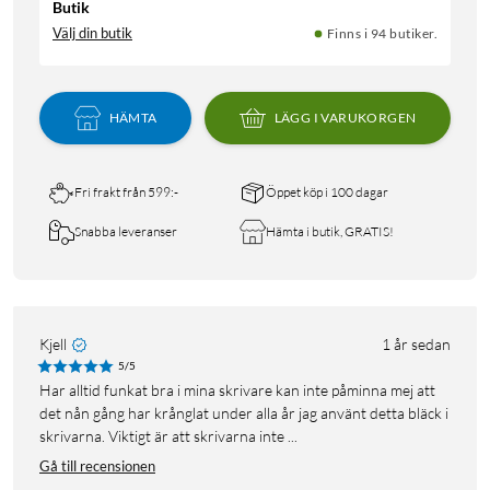
Butik
Välj din butik
Finns i 94 butiker.
HÄMTA
LÄGG I VARUKORGEN
Fri frakt från 599:-
Öppet köp i 100 dagar
Snabba leveranser
Hämta i butik, GRATIS!
Kjell
1 år sedan
5/5
Har alltid funkat bra i mina skrivare kan inte påminna mej att
det nån gång har krånglat under alla år jag använt detta bläck i
skrivarna. Viktigt är att skrivarna inte ...
Gå till recensionen