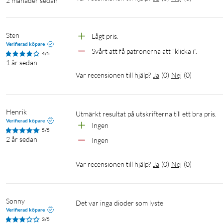
2 månader sedan
Sten
Lågt pris.
Verifierad köpare
Svårt att få patronerna att "klicka i".
4/5
1 år sedan
Var recensionen till hjälp?
Ja
(
0
)
Nej
(
0
)
Henrik
Utmärkt resultat på utskrifterna till ett bra pris.
Verifierad köpare
Ingen
5/5
2 år sedan
Ingen
Var recensionen till hjälp?
Ja
(
0
)
Nej
(
0
)
Sonny
Det var inga dioder som lyste
Verifierad köpare
3/5