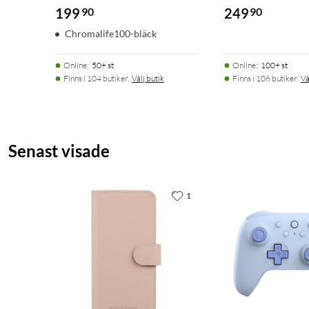
199
90
249
90
Chromalife100-bläck
Online
:
50+ st
Online
:
100+ st
Finns i 104 butiker.
Välj butik
Finns i 106 butiker.
Vä
Senast visade
1