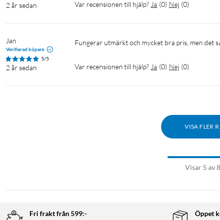
Var recensionen till hjälp?
Ja
(
0
)
Nej
(
0
)
2 år sedan
Jan
Fungerar utmärkt och mycket bra pris, men det s
Verifierad köpare
5/5
Var recensionen till hjälp?
Ja
(
0
)
Nej
(
0
)
2 år sedan
VISA FLER 
Visar 5 av 
Fri frakt från 599:-
Öppet k