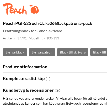
Peach PGI-525 och CLI-526 Bläckpatron 5-pack
Ersättningsbläck för Canon-skrivare
Artikelnr: 17791
Modellnr: PI100-133
Skrivarbläck
Skrivarpatron
Bläck till skrivare
Bläck til
Producentinformation
Komplettera ditt köp
(
1
)
Kundbetyg & recensioner
(
36
)
Här ser du vad andra kunder tycker. Vi visar alla betyg för att göra det 
uteslutande av kunder som har köpt varan. Betyg och recensioner admin