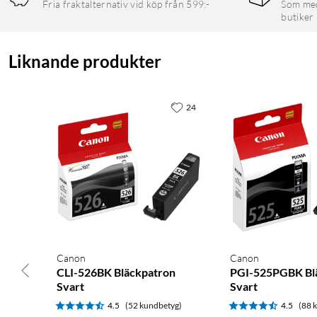
Fria fraktalternativ vid köp från 599:-
Som medl
butiker
Liknande produkter
24
Canon
Canon
CLI-526BK Bläckpatron
PGI-525PGBK Bl
Svart
Svart
4.5
(52 kundbetyg)
4.5
(88 