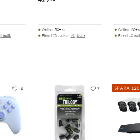
Online
:
50+ st
Online
:
20+ s
lj butik
Finns i 70 butiker.
Välj butik
Finns i 10 buti
SPARA 12
10
7