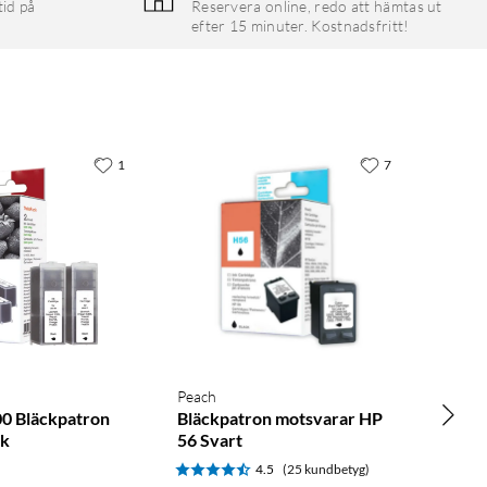
tid på
Reservera online, redo att hämtas ut
efter 15 minuter. Kostnadsfritt!
1
7
Peach
0 Bläckpatron
Bläckpatron motsvarar HP
ck
56 Svart
4.5
(25 kundbetyg)