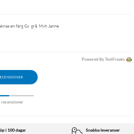
aknas en färg Gy  grå. Mvh Janne 
Powered By TestFreaks
RECENSIONER
8 recensioner
öp i 100 dagar
Snabba leveranser