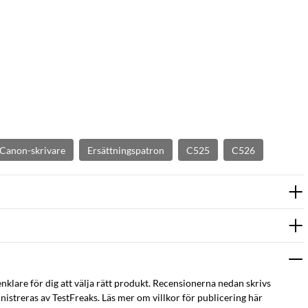
l Canon-skrivare
Ersättningspatron
C525
C526
enklare för dig att välja rätt produkt. Recensionerna nedan skrivs
istreras av TestFreaks. Läs mer om villkor för publicering här