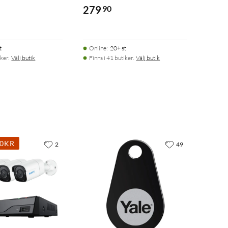
279
90
t
Online
:
20+ st
ker.
Välj butik
Finns i 41 butiker.
Välj butik
00KR
2
49