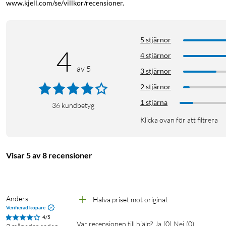
www.kjell.com/se/villkor/recensioner.
5 stjärnor
4
4 stjärnor
av 5
3 stjärnor
2 stjärnor
1 stjärna
36
kundbetyg
Klicka ovan för att filtrera
Visar 5 av 8 recensioner
Anders
Halva priset mot original. 
Verifierad köpare
4/5
Var recensionen till hjälp?
Ja
(
0
)
Nej
(
0
)