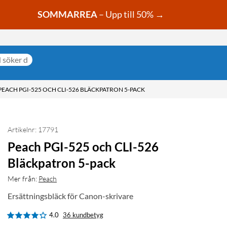
SOMMARREA
– Upp till 50% →
PEACH PGI-525 OCH CLI-526 BLÄCKPATRON 5-PACK
Artikelnr: 17791
Peach PGI-525 och CLI-526
Bläckpatron 5-pack
Mer från:
Peach
Ersättningsbläck för Canon-skrivare
4.0
36 kundbetyg