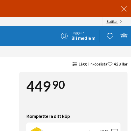
Butiker
Logga in
Bli medlem
Lägg i inköpslista
42 gillar
90
449
Komplettera ditt köp