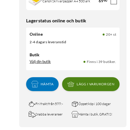
69
90
Canon Skrivarpapper A4 500 ark
Lagerstatus online och butik
Online
20+ st
2-4 dagars leveranstid
Butik
Välj din butik
Finns i 39 butiker.
HÄMTA
LÄGG I VARUKORGEN
Fri frakt från 599:-
Öppet köp i 100 dagar
Snabba leveranser
Hämta i butik, GRATIS!