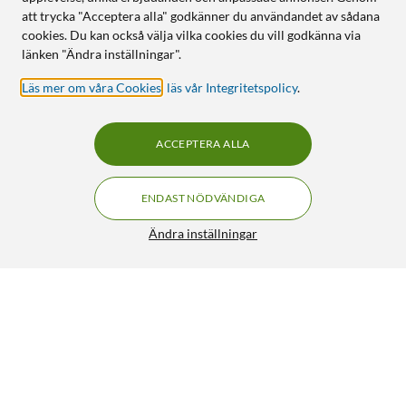
att trycka "Acceptera alla" godkänner du användandet av sådana
cookies. Du kan också välja vilka cookies du vill godkänna via
länken "Ändra inställningar".
Läs mer om våra Cookies
,
läs vår Integritetspolicy
.
ACCEPTERA ALLA
ENDAST NÖDVÄNDIGA
Ändra inställningar
Epson 102 EcoTank påfyllningsbläck 4-pack
549:-
5/5
HÄMTA
LÄGG I VARUKORGEN