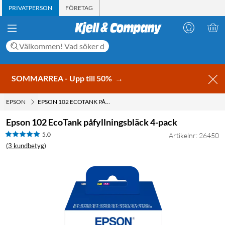
PRIVATPERSON
FÖRETAG
SOMMARREA - Upp till 50%
→
EPSON
EPSON 102 ECOTANK PÅFYLLNINGSBLÄCK 4-PACK
Epson 102 EcoTank påfyllningsbläck 4-pack
5.0
Artikelnr: 26450
(3 kundbetyg)