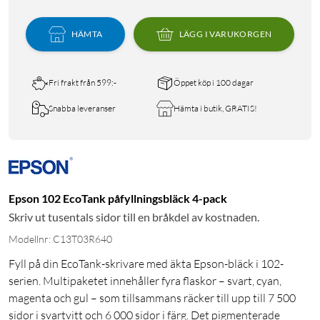
HÄMTA
LÄGG I VARUKORGEN
Fri frakt från 599:-
Öppet köp i 100 dagar
Snabba leveranser
Hämta i butik, GRATIS!
Epson 102 EcoTank påfyllningsbläck 4-pack
Skriv ut tusentals sidor till en bråkdel av kostnaden.
Modellnr: C13T03R640
Fyll på din EcoTank-skrivare med äkta Epson-bläck i 102-
serien. Multipaketet innehåller fyra flaskor – svart, cyan,
magenta och gul – som tillsammans räcker till upp till 7 500
sidor i svartvitt och 6 000 sidor i färg. Det pigmenterade