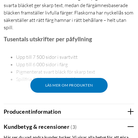
svarta bläcket ger skarp text, medan de färgämnesbaserade
bläcken framställer livfulla färger. Flaskorna har nyckellås som
säkerställer att rätt färg hamnar i rätt behållare – helt utan
spill.
Tusentals utskrifter per påfyllning
Upp till 7 500 sidor i svartvitt
Upp till 6 000 sidor i färg
Pigmenterat svart bläck för skarp text
Spillfria flaskor med nyckellås
LÄS MER OM PRODUKTEN
Skarp text och livfulla färger
Producentinformation
102-serien kombinerar pigmenterat svart bläck med
Kundbetyg & recensioner
(
3
)
färgämnesbaserade färgbläck. Resultatet blir tydlig, skarp text
Här ser du vad andra kunder tycker. Vi visar alla betyg för att göra