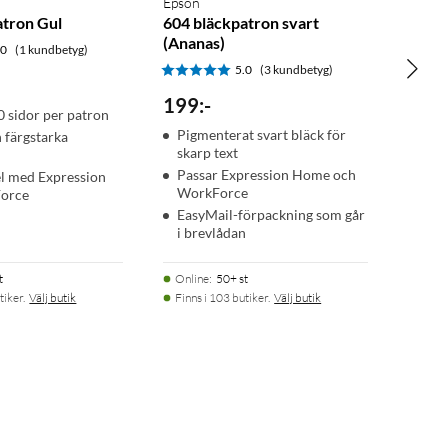
Epson
atron Gul
604 bläckpatron svart
(Ananas)
.0
(1 kundbetyg)
5.0
(3 kundbetyg)
199
:
-
0 sidor per patron
Pigmenterat svart bläck för
h färgstarka
skarp text
Passar Expression Home och
l med Expression
WorkForce
orce
EasyMail-förpackning som går
i brevlådan
t
Online
:
50+ st
tiker.
Välj butik
Finns i 103 butiker.
Välj butik