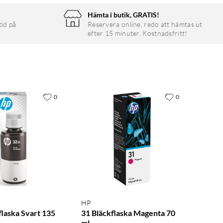
Hämta i butik, GRATIS!
tid på
Reservera online, redo att hämtas ut
efter 15 minuter. Kostnadsfritt!
0
0
HP
flaska Svart 135
31 Bläckflaska Magenta 70
ml