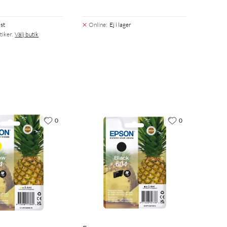
st
Online
:
Ej i lager
tiker.
Välj butik
0
0