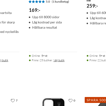
5.0
(1 kundbetyg)
259
:
-
169
:
-
svartvita
Upp till 60
Upp till 8000 sidor
Låg kostna
 för skarp
Låg kostnad per sida
Hållbara r
Hållbara resultat
med nyckellås
Online
:
5+ st
Online
:
5+ st
lj butik
Finns i 25 butiker.
Välj butik
Finns i 22 buti
SPARA 50
7
0