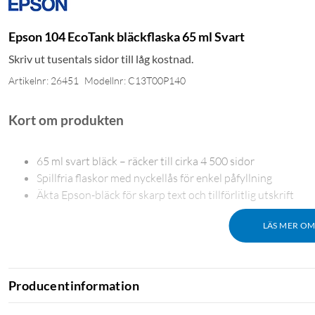
Epson 104 EcoTank bläckflaska 65 ml Svart
Skriv ut tusentals sidor till låg kostnad.
Artikelnr: 26451
Modellnr: C13T00P140
Kort om produkten
65 ml svart bläck – räcker till cirka 4 500 sidor
Spillfria flaskor med nyckellås för enkel påfyllning
Äkta Epson-bläck för skarp text och tillförlitlig utskrift
LÄS MER O
Tusentals utskrifter till låg kostnad
Producentinformation
Med Epsons 104-bläck kan du minska utskriftskostnaderna med u