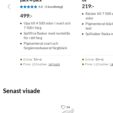
Artikelnummer: C13T00P140
219
:
-
5.0
(1 kundbetyg)
EAN: 8715946655802
Räcker till 7 500 
499
:
-
sidor
Upp till 4 500 sidor i svart och
I förpackningen
Pigmenterat bläck
7 500 i färg
text
1 × Bläckflaska (svart, 65 ml)
Spillfria flaskor med nyckellås
Spillsäker flaska 
för rätt färg
Pigmenterat svart och
färgämnesbaserat färgbläck
Online
:
50+ st
Online
:
50+ st
Finns i 103 butiker.
Välj butik
Finns i 110 butiker.
Vä
Senast visade
34