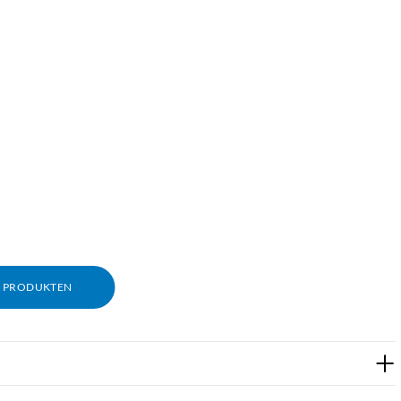
M PRODUKTEN
pp till 90 % jämfört med vanliga bläckpatroner. En enda