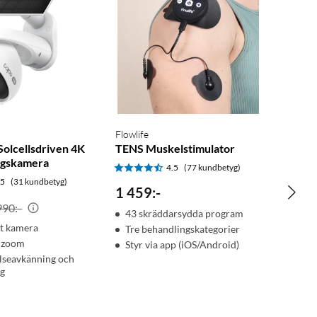
Flowlife
Solcellsdriven 4K
TENS Muskelstimulator
ngskamera
4.5
(77 kundbetyg)
.5
(31 kundbetyg)
1 459
:
-
990:-
43 skräddarsydda program
t kamera
Tre behandlingskategorier
l zoom
Styr via app (iOS/Android)
lseavkänning och
ng