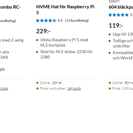
Epson
NVME Hat för Raspberry Pi
Combo RC-
604 bläckp
5
5
4.5
(13 kundbetyg)
kundbetyg)
119
:
-
229
:
-
Upp till 13
Utöka Raspberry Pi 5 med
s med 2-axlig
Tydliga oc
M.2-kortplats
utskrifter
Stöd för M.2-diskar 2230 till
 alla
Kompatibe
2280
iDAR
och WorkF
går
Online
:
20+ st
Online
:
50+ s
 butik
Finns i 44 butiker.
Välj butik
Finns i 108 bu