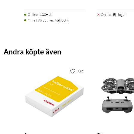
Online
:
100+ st
Online
:
Ej i lager
Finns i 96 butiker.
Välj butik
Andra köpte även
382