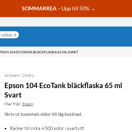
SOMMARREA
– Upp till 50% →
PSON 104 ECOTANK BLÄCKFLASKA 65 ML SVART
Artikelnr: 26451
Epson 104 EcoTank bläckflaska 65 ml
Svart
Mer från:
Epson
Skriv ut tusentals sidor till låg kostnad.
Räcker till cirka 4 500 sidor i svartvitt