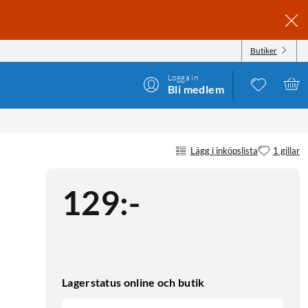
Butiker
Logga in
Bli medlem
Lägg i inköpslista
1 gillar
129
:
-
Lagerstatus online och butik