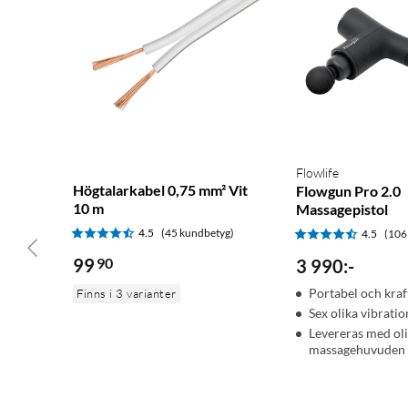
Flowlife
Högtalarkabel 0,75 mm² Vit
Flowgun Pro 2.0
10 m
Massagepistol
4.5
(45 kundbetyg)
4.5
(106
99
90
3 990
:
-
Portabel och kraf
Finns i 3 varianter
Sex olika vibrati
Levereras med ol
massagehuvuden