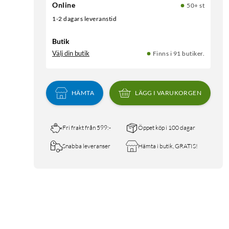
Online
50+ st
1-2 dagars leveranstid
Butik
Välj din butik
Finns i 91 butiker.
HÄMTA
LÄGG I VARUKORGEN
Fri frakt från 599:-
Öppet köp i 100 dagar
Snabba leveranser
Hämta i butik, GRATIS!