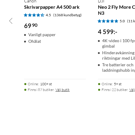
Canon
DJI
Skrivarpapper A4 500 ark
Neo 2 Fly More 
N3
4.5
(1368 kundbetyg)
5.0
(11 
69
90
4 599
:
-
Vanligt papper
4K-video i 100 fp
Ohålat
gimbal
Hinderavkänning i
riktningar med L
Tre batterier och
laddningshubb in
Online
:
100+ st
Online
:
5+ st
Finns i 87 butiker.
Välj butik
Finns i 22 butiker.
Välj