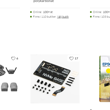
polykarbonat
Online
:
100+ st
Online
:
100+ 
Finns i 110 butiker.
Välj butik
Finns i 103 bu
6
17