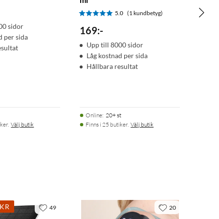
5.0
(1 kundbetyg)
00 sidor
169
:
-
d per sida
Upp till 8000 sidor
esultat
Låg kostnad per sida
Hållbara resultat
Online
:
20+ st
ker.
Välj butik
Finns i 25 butiker.
Välj butik
0KR
49
20