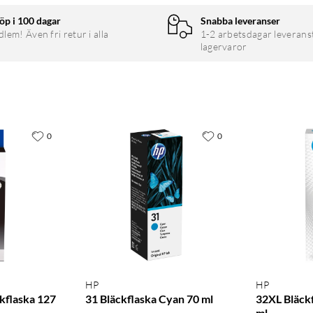
varta flaskan räcker till cirka 4 500 sidor.
öp i 100 dagar
Snabba leveranser
em! Även fri retur i alla
1-2 arbetsdagar leverans
lagervaror
hållare. Du riskerar aldrig att fylla fel färg, och påfyllningen sker
0
0
det färgämnesbaserade bläcket bidrar till livfulla färgutskrifter.
ultat sida efter sida.
HP
HP
kflaska 127
31 Bläckflaska Cyan 70 ml
32XL Bläck
ml