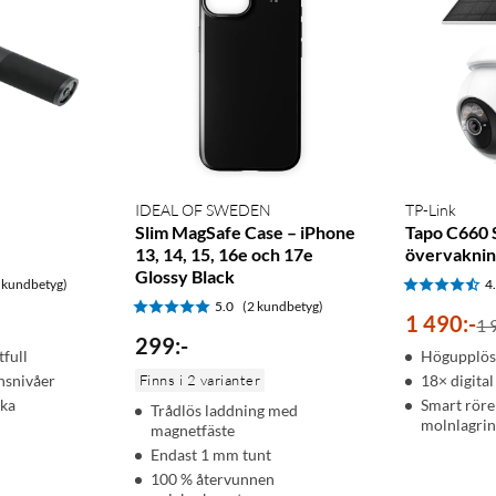
IDEAL OF SWEDEN
TP-Link
Slim MagSafe Case – iPhone
Tapo C660 
13, 14, 15, 16e och 17e
övervakni
Glossy Black
 kundbetyg)
4
5.0
(2 kundbetyg)
1 490
:
-
1 
299
:
-
tfull
Högupplös
onsnivåer
Finns i 2 varianter
18× digita
ika
Smart röre
Trådlös laddning med
molnlagri
magnetfäste
Endast 1 mm tunt
100 % återvunnen