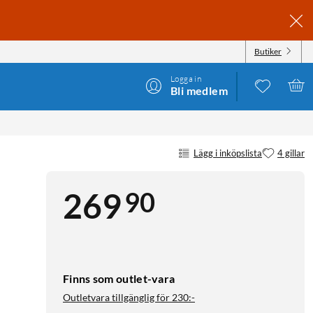
Butiker
Logga in
Bli medlem
Lägg i inköpslista
4 gillar
90
269
Finns som outlet-vara
Outletvara tillgänglig för
230:-