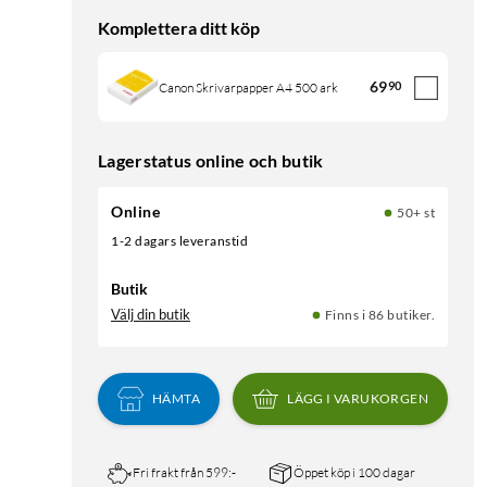
Komplettera ditt köp
69
90
Canon Skrivarpapper A4 500 ark
Lagerstatus online och butik
Online
50+ st
1-2 dagars leveranstid
Butik
Välj din butik
Finns i 86 butiker.
HÄMTA
LÄGG I VARUKORGEN
Fri frakt från 599:-
Öppet köp i 100 dagar