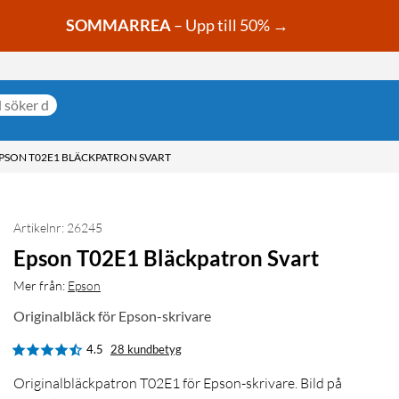
SOMMARREA
– Upp till 50% →
PSON T02E1 BLÄCKPATRON SVART
Artikelnr: 26245
Epson T02E1 Bläckpatron Svart
Mer från:
Epson
Originalbläck för Epson-skrivare
4.5
28 kundbetyg
Originalbläckpatron T02E1 för Epson-skrivare. Bild på