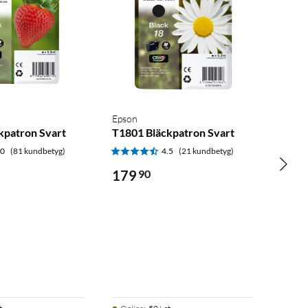
Epson
kpatron Svart
T1801 Bläckpatron Svart
.0
(81 kundbetyg)
4.5
(21 kundbetyg)
179
90