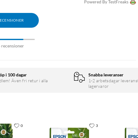
Powered By TestFreaks
RECENSIONER
6 recensioner
öp i 100 dagar
Snabba leveranser
em! Även fri retur i alla
1-2 arbetsdagar leverans
lagervaror
0
3