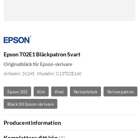
Epson T02E1 Bläckpatron Svart
Originalbläck för Epson-skrivare
Artikelnr: 26245
Modellnr: C13T02E140
Epson 202
Kivi
Kiwi
Skrivarbläck
Skrivarpatron
Bläck till Epson-skrivare
Producentinformation
Komplettera ditt köp
(
1
)