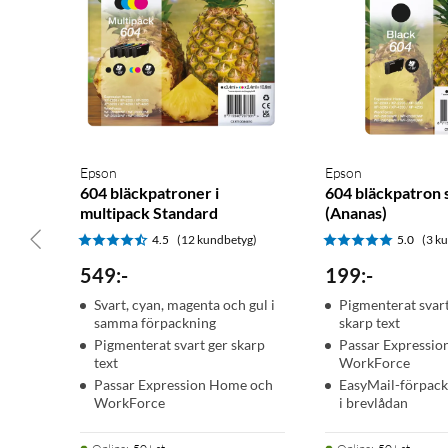
Epson
Epson
604 bläckpatroner i
604 bläckpatron 
multipack Standard
(Ananas)
4.5
(12 kundbetyg)
5.0
(3 k
549
:
-
199
:
-
Svart, cyan, magenta och gul i
Pigmenterat svart
samma förpackning
skarp text
Pigmenterat svart ger skarp
Passar Expressi
text
WorkForce
Passar Expression Home och
EasyMail-förpack
WorkForce
i brevlådan