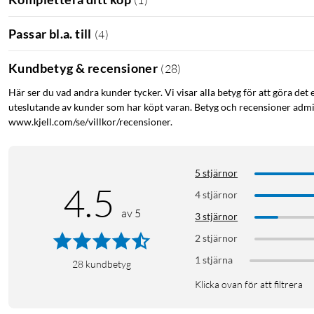
Passar bl.a. till
(
4
)
Kundbetyg & recensioner
(
28
)
Här ser du vad andra kunder tycker. Vi visar alla betyg för att göra det 
uteslutande av kunder som har köpt varan. Betyg och recensioner admin
www.kjell.com/se/villkor/recensioner.
5 stjärnor
4.5
4 stjärnor
av 5
3 stjärnor
2 stjärnor
1 stjärna
28
kundbetyg
Klicka ovan för att filtrera