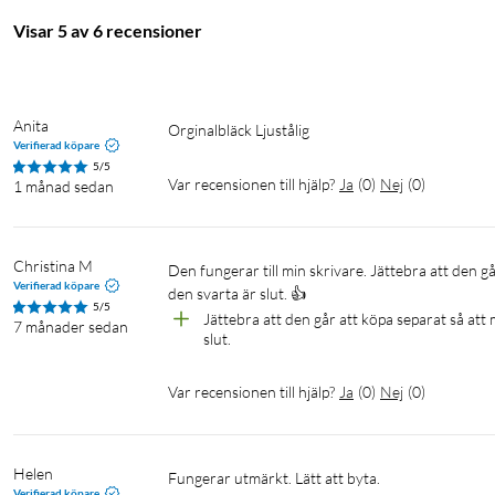
Visar 5 av 6 recensioner
Anita
Orginalbläck Ljustålig
Verifierad köpare
5/5
Var recensionen till hjälp?
Ja
(
0
)
Nej
(
0
)
1 månad sedan
Christina M
Den fungerar till min skrivare. Jättebra att den går att köpa separat, dvs att man inte behöver köpa alla färger bara för att 
Verifierad köpare
den svarta är slut. 👍
5/5
Jättebra att den går att köpa separat så att
7 månader sedan
slut. 
Var recensionen till hjälp?
Ja
(
0
)
Nej
(
0
)
Helen
Fungerar utmärkt. Lätt att byta. 
Verifierad köpare