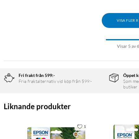
VISA FLER 
Visar 5 av 
Fri frakt från 599:-
Öppet k
Fria fraktalternativ vid köp från 599:-
Som medl
butiker
Liknande produkter
1