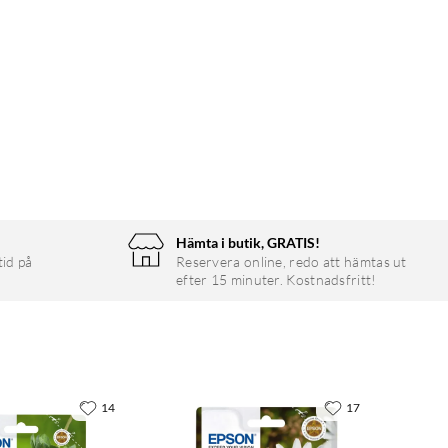
Hämta i butik, GRATIS!
tid på
Reservera online, redo att hämtas ut
efter 15 minuter. Kostnadsfritt!
14
17