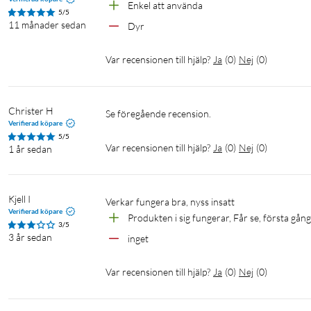
Enkel att använda
5/5
11 månader sedan
Dyr
Var recensionen till hjälp?
Ja
(
0
)
Nej
(
0
)
Christer H
Se föregående recension.
Verifierad köpare
5/5
Var recensionen till hjälp?
Ja
(
0
)
Nej
(
0
)
1 år sedan
Kjell I
Verkar fungera bra, nyss insatt
Verifierad köpare
Produkten i sig fungerar, Får se, första gån
3/5
3 år sedan
inget 
Var recensionen till hjälp?
Ja
(
0
)
Nej
(
0
)