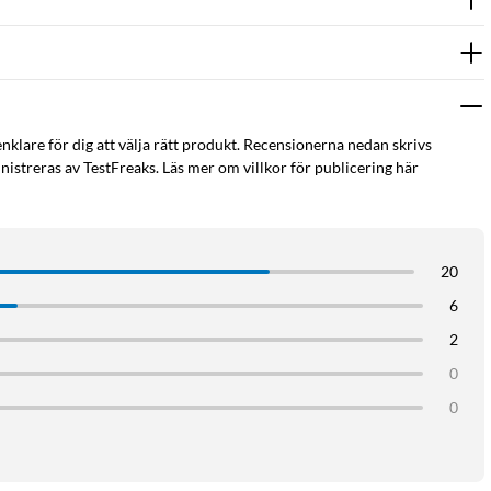
enklare för dig att välja rätt produkt. Recensionerna nedan skrivs
istreras av TestFreaks. Läs mer om villkor för publicering här
20
6
2
0
0