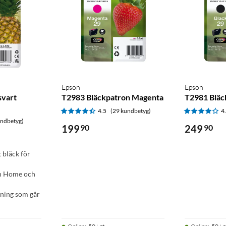
Epson
Epson
svart
T2983 Bläckpatron Magenta
T2981 Bläc
4.5
(29 kundbetyg)
4
undbetyg)
199
90
249
90
 bläck för
on Home och
ning som går