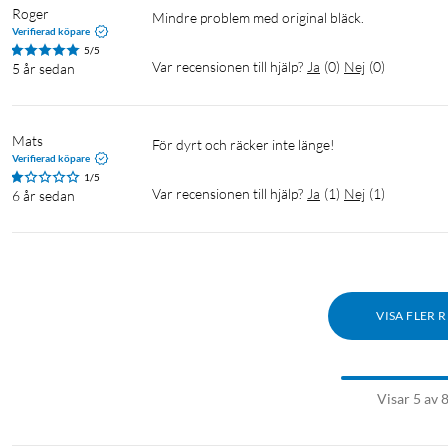
Roger
Mindre problem med original bläck. 
Verifierad köpare
5/5
Var recensionen till hjälp?
Ja
(
0
)
Nej
(
0
)
5 år sedan
Mats
För dyrt och räcker inte länge!
Verifierad köpare
1/5
Var recensionen till hjälp?
Ja
(
1
)
Nej
(
1
)
6 år sedan
VISA FLER 
Visar 5 av 