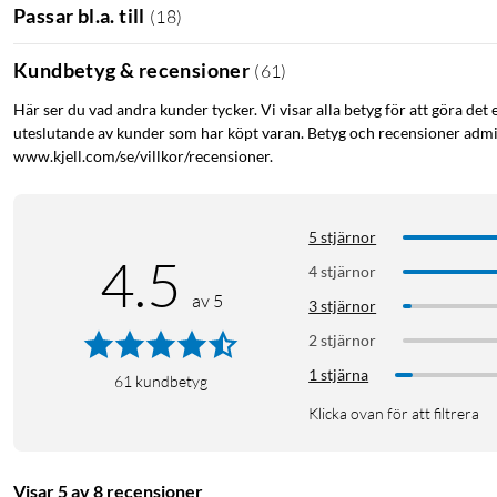
Passar bl.a. till
(
18
)
Kundbetyg & recensioner
(
61
)
Här ser du vad andra kunder tycker. Vi visar alla betyg för att göra det 
uteslutande av kunder som har köpt varan. Betyg och recensioner admin
www.kjell.com/se/villkor/recensioner.
5 stjärnor
4.5
4 stjärnor
av 5
3 stjärnor
2 stjärnor
1 stjärna
61
kundbetyg
Klicka ovan för att filtrera
Visar 5 av 8 recensioner