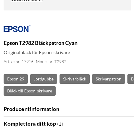
Epson T2982 Bläckpatron Cyan
Originalbläck för Epson-skrivare
Artikelnr: 17915
Modellnr: T2982
Epson 29
Jordgubbe
Skrivarbläck
Skrivarpatron
B
Bläck till Epson-skrivare
Producentinformation
Komplettera ditt köp
(
1
)