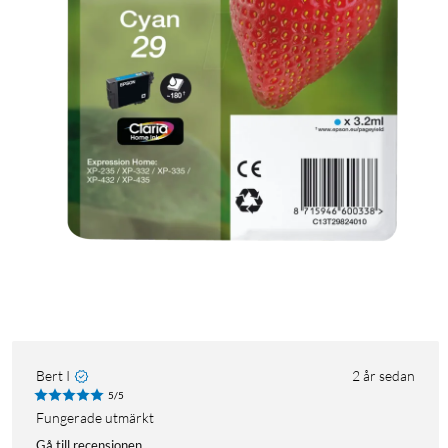
Bert I
2 år sedan
5/5
fungerade utmärkt
Gå till recensionen