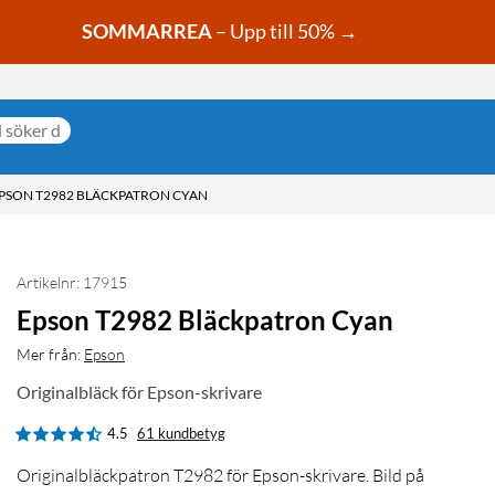
SOMMARREA
– Upp till 50% →
PSON T2982 BLÄCKPATRON CYAN
Artikelnr: 17915
Epson T2982 Bläckpatron Cyan
Mer från:
Epson
Originalbläck för Epson-skrivare
4.5
61 kundbetyg
Originalbläckpatron T2982 för Epson-skrivare. Bild på