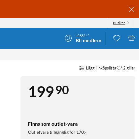
Butiker
Logga in
Bli medlem
Lägg i inköpslista
2 gillar
90
199
Finns som outlet-vara
Outletvara tillgänglig för
170:-