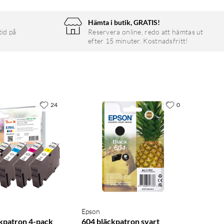
Hämta i butik, GRATIS!
tid på
Reservera online, redo att hämtas ut
efter 15 minuter. Kostnadsfritt!
24
0
Epson
kpatron 4-pack
604 bläckpatron svart