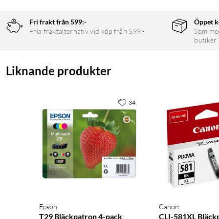
Fri frakt från 599:-
Öppet k
Fria fraktalternativ vid köp från 599:-
Som medl
butiker
Liknande produkter
34
Epson
Canon
T29 Bläckpatron 4-pack
CLI-581XL Bläck