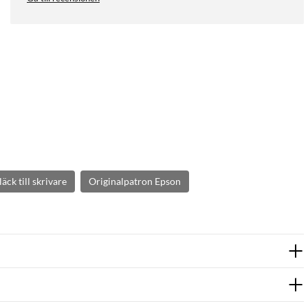
läck till skrivare
Originalpatron Epson