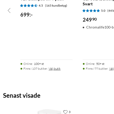
Svart
4.5
(165 kundbetyg)
5.0
(44 
699
:
-
249
90
Chromalife100-b
Online
:
100+ st
Online
:
50+ st
Finns i 109 butiker.
Välj butik
Finns i 99 butiker.
Välj
Senast visade
3