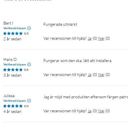
Bert I
fungerade utmärkt
Verifierad köpare
5/5
Var recensionen till hjälp?
Ja
(
0
)
Nej
(
0
)
2 år sedan
Hans O
Fungerar som den ska, lätt att installera.
Verifierad köpare
5/5
Var recensionen till hjälp?
Ja
(
0
)
Nej
(
0
)
3 år sedan
Julissa
Jag är nöjd med produkten eftersom färgen patron 
Verifierad köpare
5/5
Var recensionen till hjälp?
Ja
(
0
)
Nej
(
0
)
4 år sedan