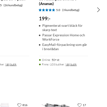
(Ananas)
.5
(26 kundbetyg)
5.0
(3 kundbetyg)
199
:
-
Pigmenterat svart bläck för
skarp text
Passar Expression Home och
WorkForce
EasyMail-förpackning som går
i brevlådan
Online
:
50+ st
ker.
Välj butik
Finns i 103 butiker.
Välj butik
816
17