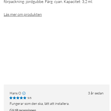
förpackning: jordgubbe. Färg: cyan. Kapacitet: 3,2 ml.
Läs mer om produkten
Hans O
3 år sedan
5/5
Fungerar som den ska, lätt att installera.
Gå till recensionen