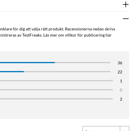
enklare för dig att välja rätt produkt. Recensionerna nedan skrivs
istreras av TestFreaks. Läs mer om villkor för publicering här
36
22
1
0
2