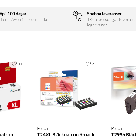
öp i 100 dagar
Snabba leveranser
em! Även fri retur i alla
1-2 arbetsdagar leverans
lagervaror
11
34
Peach
Peach
patron
T24XL Bläckpatron 6-pack
T2996 Bläc