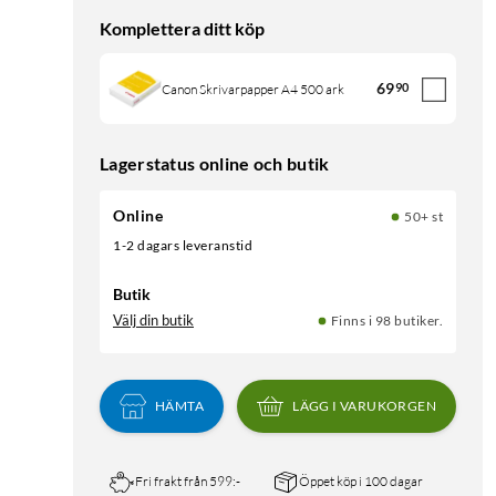
Komplettera ditt köp
69
90
Canon Skrivarpapper A4 500 ark
Lagerstatus online och butik
Online
50+ st
1-2 dagars leveranstid
Butik
Välj din butik
Finns i 98 butiker.
HÄMTA
LÄGG I VARUKORGEN
Fri frakt från 599:-
Öppet köp i 100 dagar