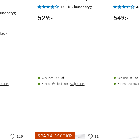
4.0
(27 kundbetyg)
3
kundbetyg)
529
:
-
549
:
-
läck
Online
:
20+ st
Online
:
5+ st
 butik
Finns i 60 butiker.
Välj butik
Finns i 25 buti
SPARA 5500KR
119
31