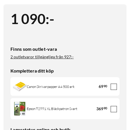
1 090
:
-
Finns som outlet-vara
2 outletvaror tillgängliga från
927:-
Komplettera ditt köp
69
90
Canon Skrivarpapper A4 500 ark
369
90
Epson T2991 XL Bläckpatron Svart
Lagerstatus online och butik