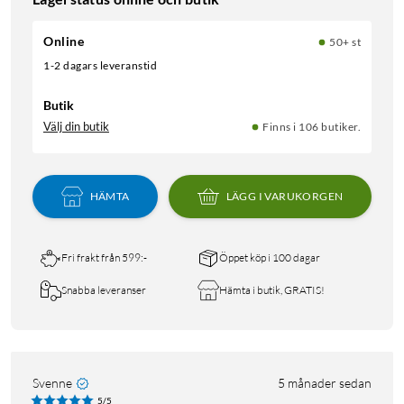
Online
50+ st
1-2 dagars leveranstid
Butik
Välj din butik
Finns i 106 butiker.
HÄMTA
LÄGG I VARUKORGEN
Fri frakt från 599:-
Öppet köp i 100 dagar
Snabba leveranser
Hämta i butik, GRATIS!
Svenne
5 månader sedan
5/5