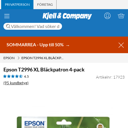
PRIVATPERSON
FÖRETAG
SOMMARREA - Upp till 50%
→
EPSON
EPSON T2996 XL BLÄCKPATRON 4-PACK
Epson T2996 XL Bläckpatron 4-pack
4.5
Artikelnr: 17923
(95 kundbetyg)