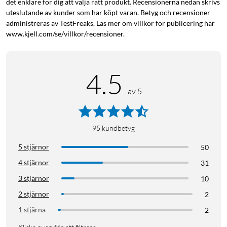
det enklare för dig att välja rätt produkt. Recensionerna nedan skrivs
uteslutande av kunder som har köpt varan. Betyg och recensioner
administreras av TestFreaks. Läs mer om villkor för publicering här
www.kjell.com/se/villkor/recensioner.
4.5
av 5
95
kundbetyg
5 stjärnor
50
4 stjärnor
31
3 stjärnor
10
2 stjärnor
2
1 stjärna
2