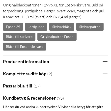
Originalbläckpatroner T2996 XL för Epson-skrivare. Bild på
förpackning: jordgubbe. Färger: svart, cyan, magenta och gul.
Kapacitet: 11,3 ml (svart) och 3x 6,4 ml (färger).
Epson 29
Jordgubbe
Skrivarbläck
Skrivarpatron
Bläck till skrivare
Originalpatron Epson
Bläck till Epson-skrivare
Producentinformation
Komplettera ditt köp
(
2
)
Passar bl.a. till
(
17
)
Kundbetyg & recensioner
(
95
)
Här ser du vad andra kunder tycker. Vi visar alla betyg för att göra