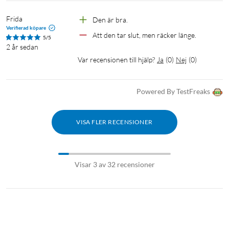
Frida
Den är bra.
Verifierad köpare
Att den tar slut, men räcker länge.
5/5
2 år sedan
Var recensionen till hjälp?
Ja
(
0
)
Nej
(
0
)
Powered By TestFreaks
VISA FLER RECENSIONER
Visar 3 av 32 recensioner