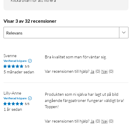
Klicka ovan för att filtrera
Visar 3 av 32 recensioner
Relevans
Svenne 
Bra kvalitet som man förväntar sig. 
Verifierad köpare
5/5
Var recensionen till hjälp?
Ja
(
0
)
Nej
(
0
)
5 månader sedan
Lilly-Anne
Produkten som ni själva har lagt ut på bild 
Verifierad köpare
angående färgpatroner fungerar väldigt bra! 
5/5
Toppen! 
1 år sedan
Var recensionen till hjälp?
Ja
(
0
)
Nej
(
0
)