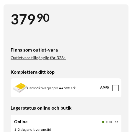
90
379
Finns som outlet-vara
Outletvara tillgänglig för
323:-
Komplettera ditt köp
69
90
Canon Skrivarpapper A4 500 ark
Lagerstatus online och butik
Online
100+ st
1-2 dagars leveranstid