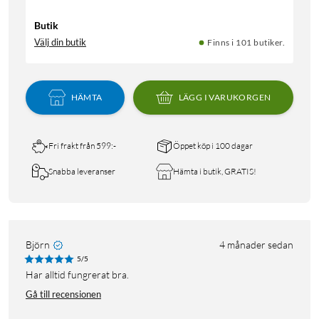
Butik
Välj din butik
Finns i 101 butiker.
HÄMTA
LÄGG I VARUKORGEN
Fri frakt från 599:-
Öppet köp i 100 dagar
Snabba leveranser
Hämta i butik, GRATIS!
Björn
4 månader sedan
5/5
Har alltid fungrerat bra.
Gå till recensionen