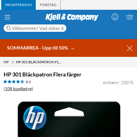
PRIVATPERSON
FÖRETAG
SOMMARREA - Upp till 50%
→
HP
HP 301 BLÄCKPATRON FLERA FÄRGER
HP 301 Bläckpatron Flera färger
4.5
Artikelnr: 25075
(108 kundbetyg)