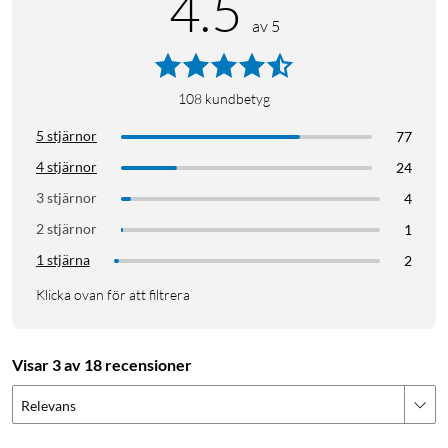
4.5
av 5
108
kundbetyg
5 stjärnor
77
4 stjärnor
24
3 stjärnor
4
2 stjärnor
1
1 stjärna
2
Klicka ovan för att filtrera
Visar 3 av 18 recensioner
Relevans