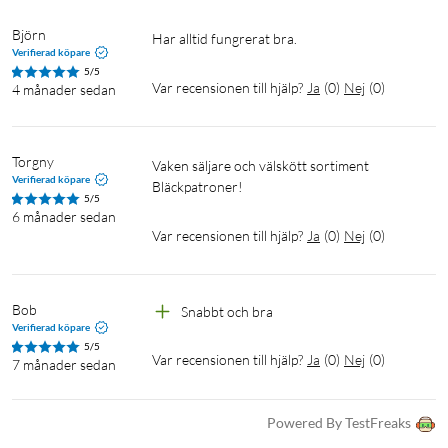
Björn
Har alltid fungrerat bra.
Verifierad köpare
5/5
Var recensionen till hjälp?
Ja
(
0
)
Nej
(
0
)
4 månader sedan
Torgny
Vaken säljare och välskött sortiment 
Verifierad köpare
Bläckpatroner!
5/5
6 månader sedan
Var recensionen till hjälp?
Ja
(
0
)
Nej
(
0
)
Bob
Snabbt och bra
Verifierad köpare
5/5
Var recensionen till hjälp?
Ja
(
0
)
Nej
(
0
)
7 månader sedan
Powered By TestFreaks