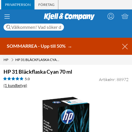
PRIVATPERSON
FÖRETAG
SOMMARREA - Upp till 50%
→
HP
HP 31 BLÄCKFLASKA CYAN 70 ML
HP 31 Bläckflaska Cyan 70 ml
5.0
Artikelnr: 88972
(1 kundbetyg)