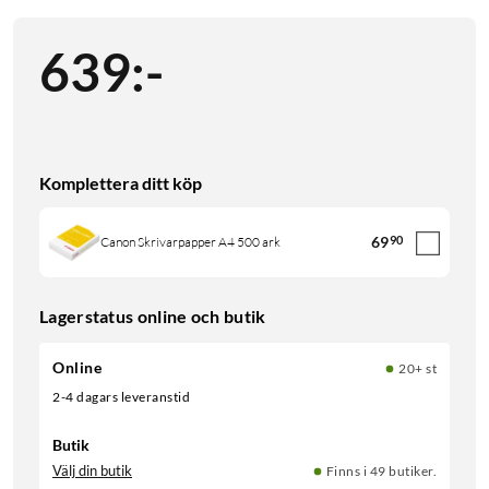
639
:
-
Komplettera ditt köp
69
90
Canon Skrivarpapper A4 500 ark
Lagerstatus online och butik
Online
20+ st
2-4 dagars leveranstid
Butik
Välj din butik
Finns i 49 butiker.