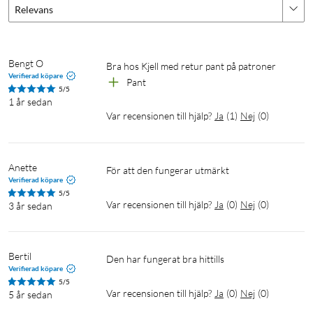
Relevans
Bengt O
Bra hos Kjell med retur pant på patroner
Verifierad köpare
Pant 
5/5
1 år sedan
Var recensionen till hjälp?
Ja
(
1
)
Nej
(
0
)
Anette
För att den fungerar utmärkt
Verifierad köpare
5/5
Var recensionen till hjälp?
Ja
(
0
)
Nej
(
0
)
3 år sedan
Bertil
Den har fungerat bra hittills
Verifierad köpare
5/5
Var recensionen till hjälp?
Ja
(
0
)
Nej
(
0
)
5 år sedan