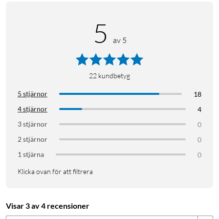
5
av 5
22
kundbetyg
5 stjärnor
18
4 stjärnor
4
3 stjärnor
0
2 stjärnor
0
1 stjärna
0
Klicka ovan för att filtrera
Visar 3 av 4 recensioner