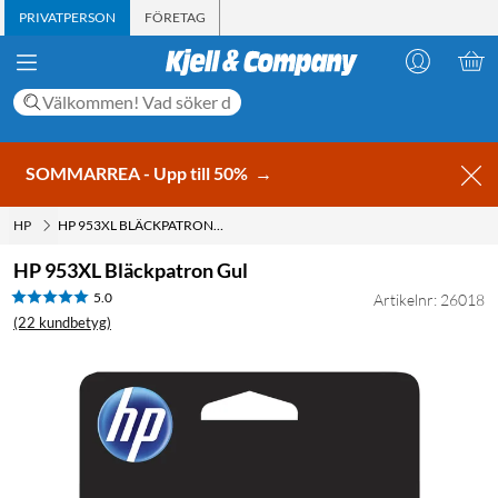
PRIVATPERSON
FÖRETAG
SOMMARREA - Upp till 50%
→
HP
HP 953XL BLÄCKPATRON GUL
HP 953XL Bläckpatron Gul
5.0
Artikelnr: 26018
(22 kundbetyg)