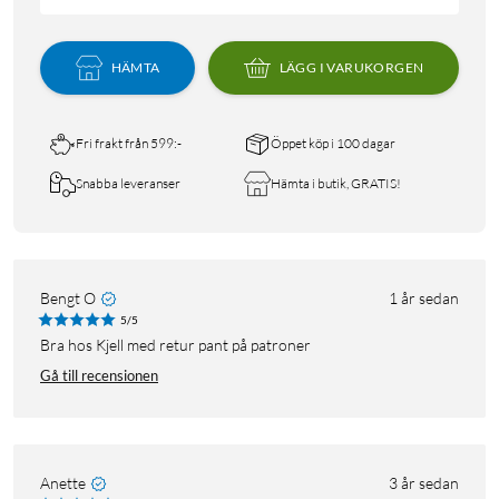
HÄMTA
LÄGG I VARUKORGEN
Fri frakt från 599:-
Öppet köp i 100 dagar
Snabba leveranser
Hämta i butik, GRATIS!
Bengt O
1 år sedan
5/5
Bra hos Kjell med retur pant på patroner
Gå till recensionen
Anette
3 år sedan