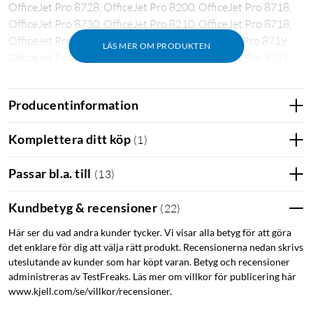
OfficeJet Pro 8728, OfficeJet Pro 8200, OfficeJet Pro 8718,
OfficeJet Pro 8730, OfficeJet Pro 8210, OfficeJet Pro 8718,
OfficeJet Pro 8731, OfficeJet Pro 8216 OfficeJet Pro 8719,
LÄS MER OM PRODUKTEN
OfficeJet Pro 8740, OfficeJet Pro 8218, OfficeJet Pro 8719,
OfficeJet Pro 8740, OfficeJet Pro 8702, OfficeJet Pro 8720,
OfficeJet Pro 8710 OfficeJet Pro 8720
Producentinformation
Komplettera ditt köp
(
1
)
Passar bl.a. till
(
13
)
Kundbetyg & recensioner
(
22
)
Här ser du vad andra kunder tycker. Vi visar alla betyg för att göra
det enklare för dig att välja rätt produkt. Recensionerna nedan skrivs
uteslutande av kunder som har köpt varan. Betyg och recensioner
administreras av TestFreaks. Läs mer om villkor för publicering här
www.kjell.com/se/villkor/recensioner.