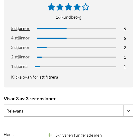
16
kundbetyg
5 stjärnor
6
4 stjärnor
6
3 stjärnor
2
2 stjärnor
1
1 stjärna
1
Klicka ovan för att filtrera
Visar 3 av 3 recensioner
Relevans
Hans
Skrivaren fungerade igen