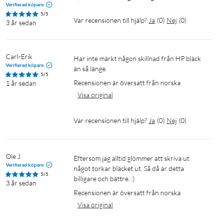
Verifierad köpare
5/5
Var recensionen till hjälp?
Ja
(
0
)
Nej
(
0
)
3 år sedan
Carl-Erik
Har inte märkt någon skillnad från HP bläck 
Verifierad köpare
än så länge.
5/5
Recensionen är översatt från norska
1 år sedan
Visa original
Var recensionen till hjälp?
Ja
(
0
)
Nej
(
0
)
Ole J
Eftersom jag alltid glömmer att skriva ut 
Verifierad köpare
något torkar bläcket ut. Så då är detta 
5/5
billigare och bättre. :)
3 år sedan
Recensionen är översatt från norska
Visa original