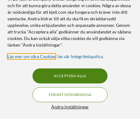
och för att kunna göra detta använder vi cookies. Några av dessa
är nödvändiga för att kjell.com ska fungera och kräver inte ditt
samtycke. Andra bidrar till att du ska få en skräddarsydd
upplevelse, unika erbjudanden och anpassade annonser. Genom
att trycka "Acceptera alla" godkänner du användandet av sådana
cookies. Du kan också välja vilka cookies du vill godkänna via
länken "Ändra inställningar".
Läs mer om våra Cookies
,
läs vår Integritetspolicy
.
ACCEPTERA ALLA
ENDAST NÖDVÄNDIGA
Ändra inställningar
Peach Bläckpatron motsvarar HP 338 Svart
319:90
4/5