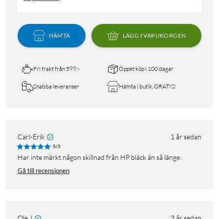
HÄMTA
LÄGG I VARUKORGEN
Fri frakt från 599:-
Öppet köp i 100 dagar
Snabba leveranser
Hämta i butik, GRATIS!
Carl-Erik
1 år sedan
5/5
Har inte märkt någon skillnad från HP bläck än så länge.
Gå till recensionen
Ole J
3 år sedan