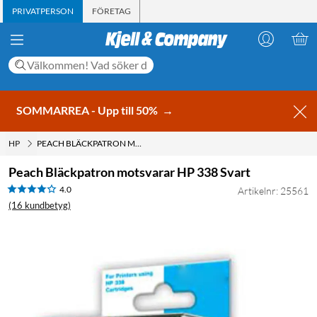
PRIVATPERSON
FÖRETAG
SOMMARREA - Upp till 50%
→
HP
PEACH BLÄCKPATRON MOTSVARAR HP 338 SVART
Peach Bläckpatron motsvarar HP 338 Svart
4.0
Artikelnr: 25561
(16 kundbetyg)