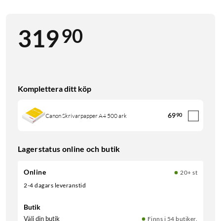
90
319
Komplettera ditt köp
69
90
Canon Skrivarpapper A4 500 ark
Lagerstatus online och butik
Online
20+ st
2-4 dagars leveranstid
Butik
Välj din butik
Finns i 54 butiker.