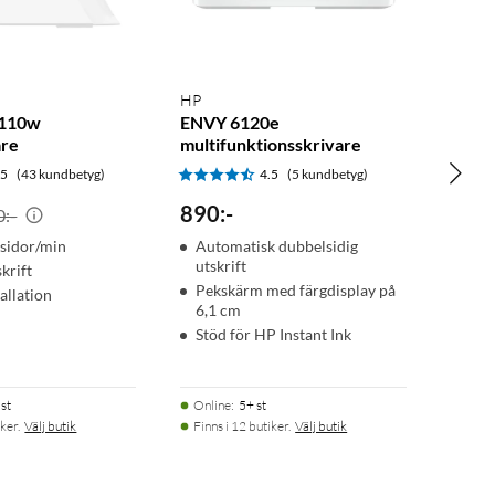
HP
M110w
ENVY 6120e
are
multifunktionsskrivare
.5
(43 kundbetyg)
4.5
(5 kundbetyg)
890
:
-
0:-
 sidor/min
Automatisk dubbelsidig
utskrift
skrift
Pekskärm med färgdisplay på
allation
6,1 cm
Stöd för HP Instant Ink
st
Online
:
5+ st
ker.
Välj butik
Finns i 12 butiker.
Välj butik