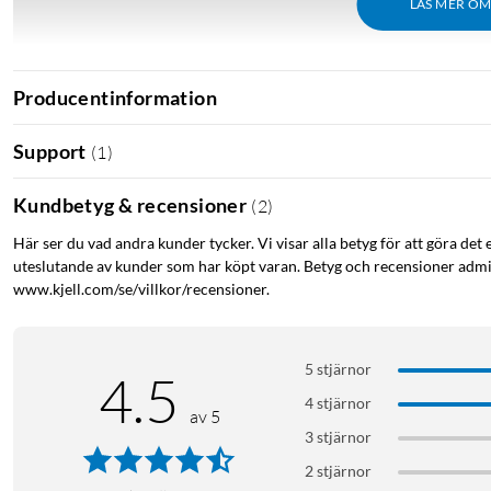
LÄS MER O
Producentinformation
Support
(
1
)
Kundbetyg & recensioner
(
2
)
Här ser du vad andra kunder tycker. Vi visar alla betyg för att göra det 
uteslutande av kunder som har köpt varan. Betyg och recensioner admin
www.kjell.com/se/villkor/recensioner.
5 stjärnor
4.5
4 stjärnor
Kort om HP Envy Photo 7230
av 5
3 stjärnor
Skriver ut, skannar och kopierar
Kantlös fotoutskrift upp till A4
2 stjärnor