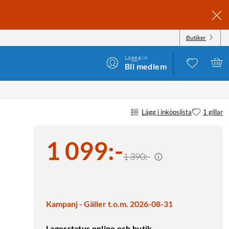
Butiker
Logga in
Bli medlem
Lägg i inköpslista
1 gillar
1 099
:
-
1 390:-
Kampanj - Gäller t.o.m. 2026-08-31
Lagerstatus online och butik