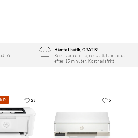
Hämta i butik, GRATIS!
tid på
Reservera online, redo att hämtas ut
efter 15 minuter. Kostnadsfritt!
0KR
23
5