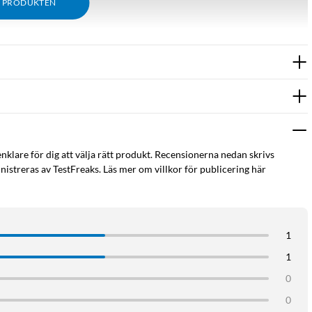
M PRODUKTEN
enklare för dig att välja rätt produkt. Recensionerna nedan skrivs
istreras av TestFreaks. Läs mer om villkor för publicering här
1
1
0
0