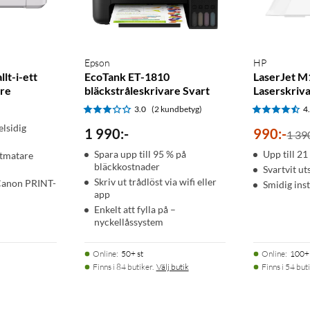
 skrivarens funktioner direkt på enheten. Automatisk
oner i serierna HP 303 och HP 303XL byter du bara den färg som
Epson
HP
lt-i-ett
EcoTank ET-1810
LaserJet 
r som har ett nytt eller återanvänt HP-chip, och den använder
are
bläckstråleskrivare Svart
Laserskriv
fierat chip eller ett chip som inte kommer från HP. Regelbundna
3.0
(2 kundbetyg)
4
sätter att vara effektiva och blockerar kassetter som fungerade
lsidig
1 990
:
-
990
:
-
1 39
ända, renoverade och påfyllda kassetter.
Spara upp till 95 % på
Upp till 21
tmatare
bläckkostnader
Svartvit ut
Skriv ut trådlöst via wifi eller
 Canon PRINT-
Smidig inst
app
Enkelt att fylla på –
nyckellåssystem
Online
:
50+ st
Online
:
100+ 
Finns i 84 butiker.
Välj butik
Finns i 54 buti