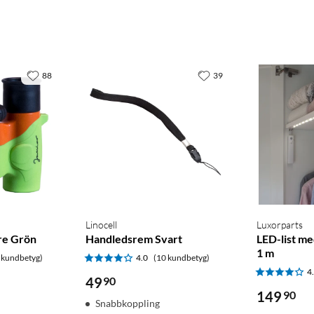
88
39
Linocell
Luxorparts
re Grön
Handledsrem Svart
LED-list m
1 m
 kundbetyg)
4.0
(10 kundbetyg)
4
49
90
149
90
Snabbkoppling