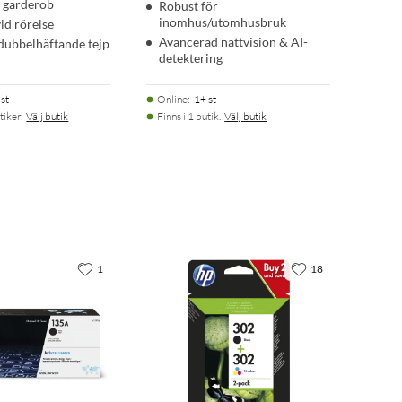
r garderob
Robust för
inomhus/utomhusbruk
id rörelse
Avancerad nattvision & AI-
dubbelhäftande tejp
detektering
st
Online
:
1+ st
tiker.
Välj butik
Finns i 1 butik.
Välj butik
1
18