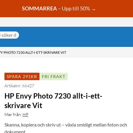
SOMMARREA
– Upp till 50% →
Y PHOTO 7230 ALLT-I-ETT-SKRIVARE VIT
SPARA 291KR
FRI FRAKT
Artikelnr: 66427
HP Envy Photo 7230 allt-i-ett-
skrivare Vit
Mer från:
HP
Skanna, kopiera och skriv ut – växla smidigt mellan foton och
dokument