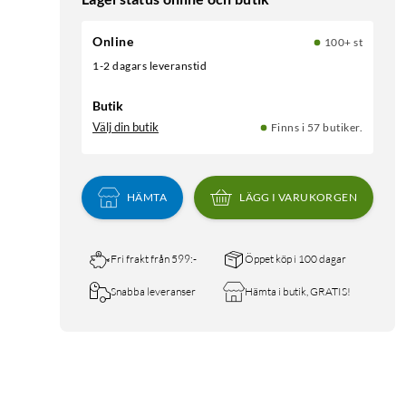
Online
100+ st
1-2 dagars leveranstid
Butik
Välj din butik
Finns i 57 butiker.
HÄMTA
LÄGG I VARUKORGEN
Fri frakt från 599:-
Öppet köp i 100 dagar
Snabba leveranser
Hämta i butik, GRATIS!