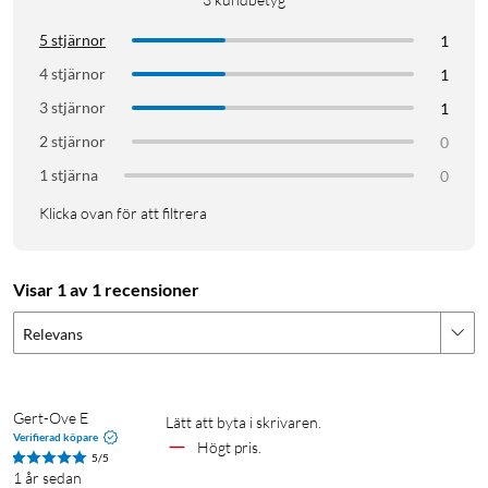
5 stjärnor
1
4 stjärnor
1
3 stjärnor
1
2 stjärnor
0
1 stjärna
0
Klicka ovan för att filtrera
Visar 1 av 1 recensioner
Relevans
Gert-Ove E
Lätt att byta i skrivaren.
Verifierad köpare
Högt pris.
5/5
1 år sedan