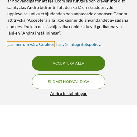
är nödvändiga för att kjell.com ska fungera och kräver inte ditt
samtycke. Andra bidrar till att du ska få en skräddarsydd
upplevelse, unika erbjudanden och anpassade annonser. Genom
att trycka "Acceptera alla" godkänner du användandet av sådana
cookies. Du kan också välja vilka cookies du vill godkänna via
länken "Ändra inställningar".
Läs mer om våra Cookies
,
läs vår Integritetspolicy
.
ACCEPTERA ALLA
ENDAST NÖDVÄNDIGA
Ändra inställningar
Brother Toner TN-241 Cyan
FRI FRAKT
4/5
999:-
HÄMTA
LÄGG I VARUKORGEN