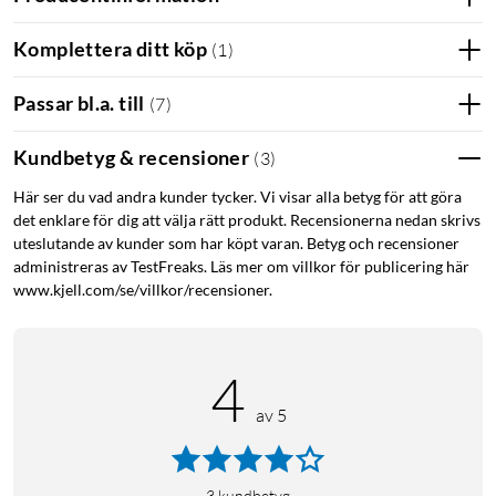
Komplettera ditt köp
(
1
)
Passar bl.a. till
(
7
)
Kundbetyg & recensioner
(
3
)
Här ser du vad andra kunder tycker. Vi visar alla betyg för att göra
det enklare för dig att välja rätt produkt. Recensionerna nedan skrivs
uteslutande av kunder som har köpt varan. Betyg och recensioner
administreras av TestFreaks. Läs mer om villkor för publicering här
www.kjell.com/se/villkor/recensioner.
4
av 5
3
kundbetyg