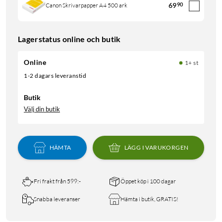
69
90
Canon Skrivarpapper A4 500 ark
Lagerstatus online och butik
Online
1+ st
1-2 dagars leveranstid
Butik
Välj din butik
HÄMTA
LÄGG I VARUKORGEN
Fri frakt från 599:-
Öppet köp i 100 dagar
Snabba leveranser
Hämta i butik, GRATIS!