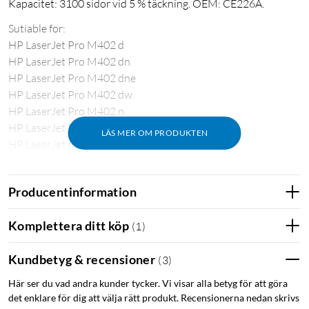
Kapacitet: 3100 sidor vid 5 % täckning. OEM: CE226A.
Sutiable for:
HP LaserJet Pro M402 d
HP LaserJet Pro M402 dn
HP LaserJet Pro M402 dne
HP LaserJet Pro M402 dw
HP LaserJet Pro M402 n
HP LaserJet Pro MFP M426 dn
LÄS MER OM PRODUKTEN
HP LaserJet Pro MFP M426 dw
HP LaserJet Pro MFP M426 fdn
HP LaserJet Pro MFP M426 fdw
Producentinformation
Komplettera ditt köp
(
1
)
Kundbetyg & recensioner
(
3
)
Här ser du vad andra kunder tycker. Vi visar alla betyg för att göra
det enklare för dig att välja rätt produkt. Recensionerna nedan skrivs