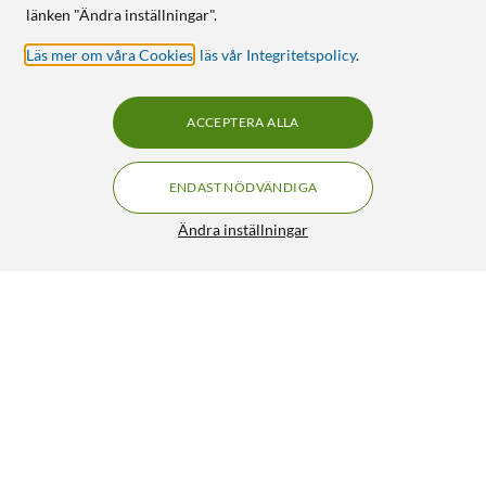
länken "Ändra inställningar".
Läs mer om våra Cookies
,
läs vår Integritetspolicy
.
ACCEPTERA ALLA
ENDAST NÖDVÄNDIGA
Ändra inställningar
Greenman Toner motsvarar HP 26A Svart
FRI FRAKT
5/5
1 090:-
HÄMTA
LÄGG I VARUKORGEN