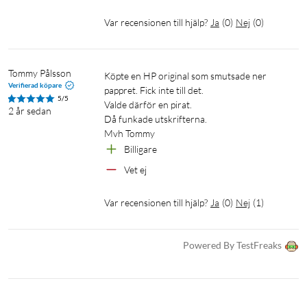
Var recensionen till hjälp?
Ja
(
0
)
Nej
(
0
)
Tommy Pålsson
Köpte en HP original som smutsade ner 
Verifierad köpare
pappret. Fick inte till det. 

5/5
Valde därför en pirat. 

2 år sedan
Då funkade utskrifterna. 

Mvh Tommy 
Billigare
Vet ej
Var recensionen till hjälp?
Ja
(
0
)
Nej
(
1
)
Powered By TestFreaks