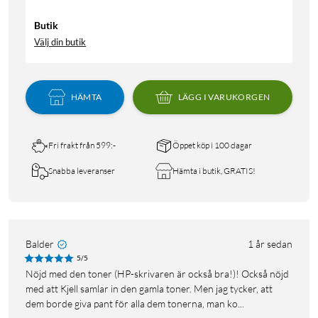
Butik
Välj din butik
HÄMTA
LÄGG I VARUKORGEN
Fri frakt från 599:-
Öppet köp i 100 dagar
Snabba leveranser
Hämta i butik, GRATIS!
Balder
1 år sedan
5/5
Nöjd med den toner (HP-skrivaren är också bra!)! Också nöjd
med att Kjell samlar in den gamla toner. Men jag tycker, att
dem borde giva pant för alla dem tonerna, man ko...