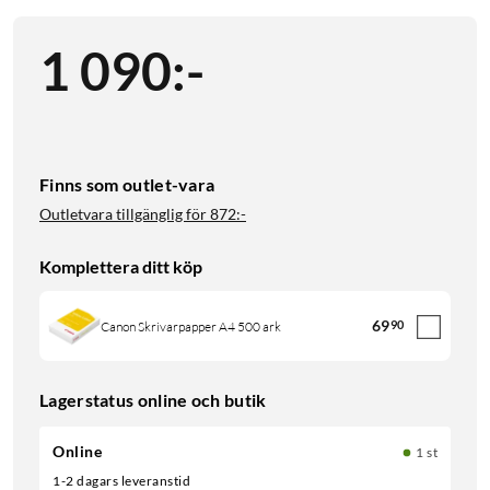
1 090
:
-
Finns som outlet-vara
Outletvara tillgänglig för
872:-
Komplettera ditt köp
69
90
Canon Skrivarpapper A4 500 ark
Lagerstatus online och butik
Online
1 st
1-2 dagars leveranstid