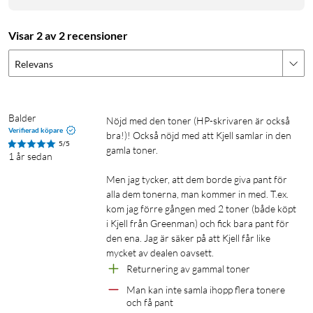
Visar 2 av 2 recensioner
Relevans
Balder
Nöjd med den toner (HP-skrivaren är också 
Verifierad köpare
bra!)! Också nöjd med att Kjell samlar in den 
5/5
gamla toner.

1 år sedan
Men jag tycker, att dem borde giva pant för 
alla dem tonerna, man kommer in med. T.ex. 
kom jag förre gången med 2 toner (både köpt 
i Kjell från Greenman) och fick bara pant för 
den ena. Jag är säker på att Kjell får like 
mycket av dealen oavsett.
Returnering av gammal toner
Man kan inte samla ihopp flera tonere 
och få pant