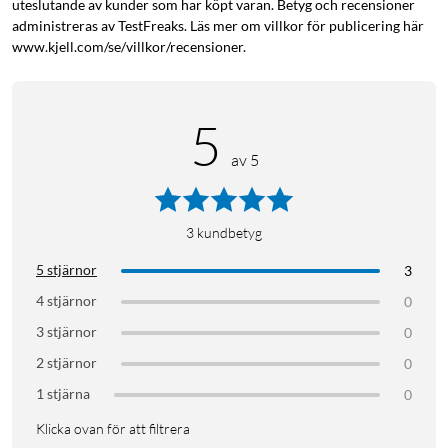
uteslutande av kunder som har köpt varan. Betyg och recensioner
administreras av TestFreaks. Läs mer om villkor för publicering här
www.kjell.com/se/villkor/recensioner.
5
av 5
3
kundbetyg
5 stjärnor
3
4 stjärnor
0
3 stjärnor
0
2 stjärnor
0
1 stjärna
0
Klicka ovan för att filtrera