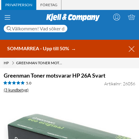
PRIVATPERSON
FÖRETAG
SOMMARREA - Upp till 50%
→
HP
GREENMAN TONER MOTSVARAR HP 26A SVART
Greenman Toner motsvarar HP 26A Svart
5.0
Artikelnr: 26056
(3 kundbetyg)