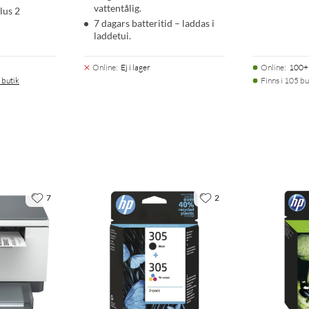
vattentålig.
lus 2
7 dagars batteritid – laddas i
laddetui.
Online
:
Ej i lager
Online
:
100+ 
 butik
Finns i 105 bu
7
2