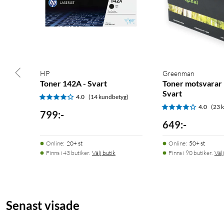
HP
Greenman
Toner 142A - Svart
Toner motsvarar
Svart
4.0
(14 kundbetyg)
4.0
(23 
799
:
-
649
:
-
Online
:
20+ st
Online
:
50+ st
Finns i 43 butiker.
Välj butik
Finns i 90 butiker.
Välj
Senast visade