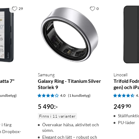
29
0
Samsung
Linocell
atta 7"
Galaxy Ring - Titanium Silver
Trifold Fodr
Storlek 9
gen) och iP
kundbetyg)
4.0
(1 kundbetyg)
4
5 490
:
-
249
90
Ställfunkt
Finns i 11 varianter
PU-läder
i färg
Övervakar hälsa, aktivitet och
sömn.
h Dropbox-
Elegant och lätt – robust och