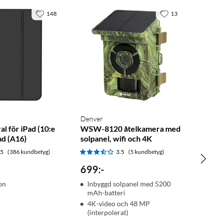
148
13
Denver
al för iPad (10:e
WSW-8120 åtelkamera med
ad (A16)
solpanel, wifi och 4K
.5
(386 kundbetyg)
3.5
(5 kundbetyg)
699
:
-
ion
Inbyggd solpanel med 5200
mAh-batteri
4K-video och 48 MP
(interpolerat)