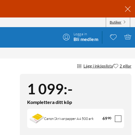
Butiker
Logga in
Bli medlem
Lägg i inköpslista
2 gillar
1 099
:
-
Komplettera ditt köp
69
90
Canon Skrivarpapper A4 500 ark