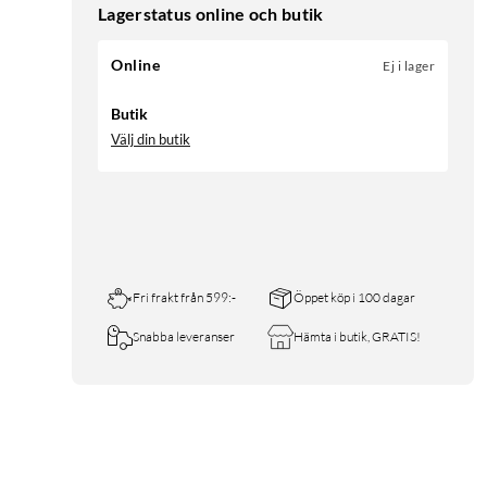
Lagerstatus online och butik
Online
Ej i lager
Butik
Välj din butik
Fri frakt från 599:-
Öppet köp i 100 dagar
Snabba leveranser
Hämta i butik, GRATIS!