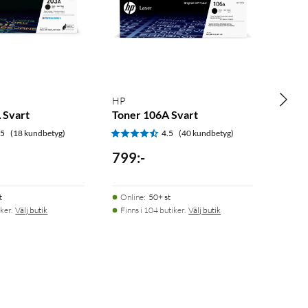
HP
 Svart
Toner 106A Svart
.5
(18 kundbetyg)
4.5
(40 kundbetyg)
799
:
-
t
Online
:
50+ st
ker.
Välj butik
Finns i 104 butiker.
Välj butik