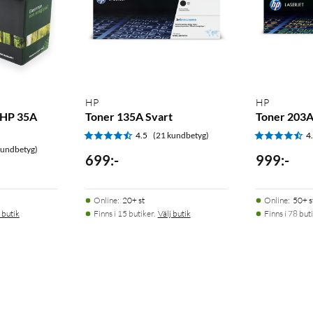
HP
HP
 HP 35A
Toner 135A Svart
Toner 203A
4.5
(21 kundbetyg)
4
kundbetyg)
699
:
-
999
:
-
Online
:
20+ st
Online
:
50+ s
 butik
Finns i 15 butiker.
Välj butik
Finns i 78 buti