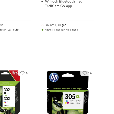
Wifi och Bluetooth med
TrailCam Go-app
st
Online
:
Ej i lager
tiker.
Välj butik
Finns i 4 butiker.
Välj butik
18
14