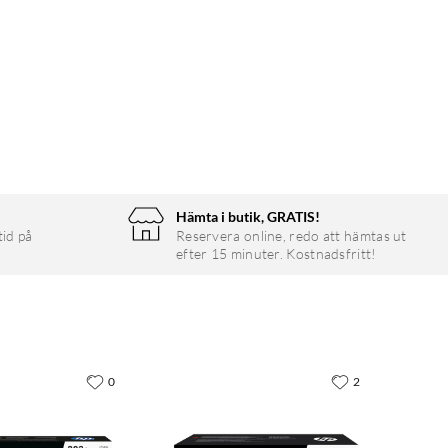
Hämta i butik, GRATIS!
tid på
Reservera online, redo att hämtas ut
efter 15 minuter. Kostnadsfritt!
0
2