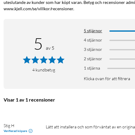
uteslutande av kunder som har köpt varan. Betyg och recensioner admin
www.kjell.com/se/villkor/recensioner.
5 stjärnor
5
4 stjärnor
av 5
3 stjärnor
2 stjärnor
1 stjärna
4
kundbetyg
Klicka ovan för att filtrera
Visar 1 av 1 recensioner
Stig H
Lätt att installera och som förväntat av en origin
Verifierad köpare