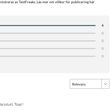
istreras av TestFreaks. Läs mer om villkor för publicering här
4
0
0
0
0
Relevans
alprodukt. Topp!!