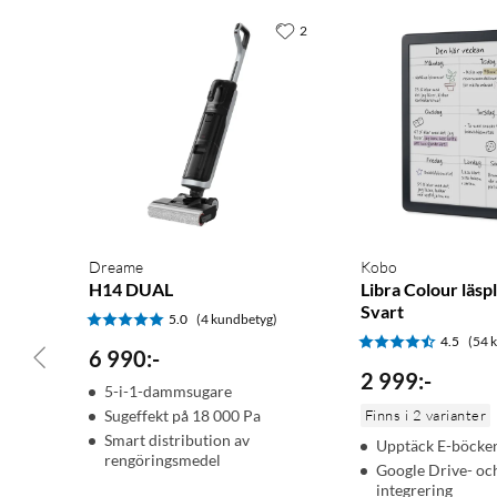
2
Dreame
Kobo
H14 DUAL
Libra Colour läspl
Svart
5.0
(4 kundbetyg)
4.5
(54 
6 990
:
-
2 999
:
-
5-i-1-dammsugare
Sugeffekt på 18 000 Pa
Finns i 2 varianter
Smart distribution av
Upptäck E-böcker 
rengöringsmedel
Google Drive- oc
integrering