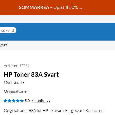
SOMMARREA
– Upp till 50% →
SVART
Artikelnr: 17789
HP Toner 83A Svart
Mer från:
HP
Originaltoner
5.0
4 kundbetyg
Originaltoner 83A för HP-skrivare. Färg: svart. Kapacitet: