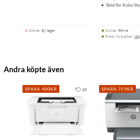
Stöd för Kobo Sty
Online
:
Ej i lager
Online
:
50+ st
Finns i 94 butiker.
Välj
Andra köpte även
SPARA 400KR
SPARA 759KR
22