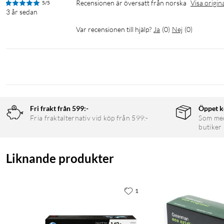
Recensionen är översatt från norska
Visa origin
5/5
3 år sedan
Var recensionen till hjälp?
Ja
(
0
)
Nej
(
0
)
Fri frakt från 599:-
Öppet k
Fria fraktalternativ vid köp från 599:-
Som medl
butiker
Liknande produkter
1