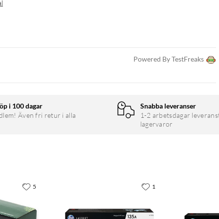
al
Powered By TestFreaks
öp i 100 dagar
Snabba leveranser
em! Även fri retur i alla
1-2 arbetsdagar leverans
lagervaror
5
1