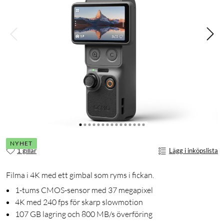
NYHET
1 gillar
Lägg i inköpslista
Filma i 4K med ett gimbal som ryms i fickan.
1-tums CMOS-sensor med 37 megapixel
4K med 240 fps för skarp slowmotion
107 GB lagring och 800 MB/s överföring