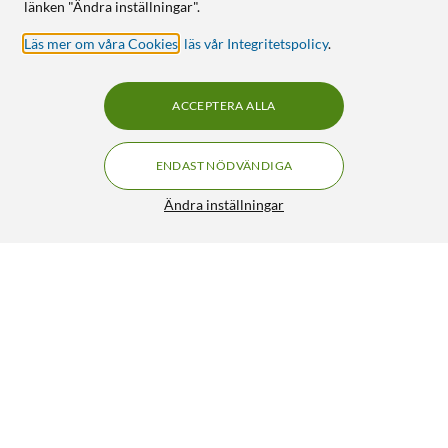
länken "Ändra inställningar".
Läs mer om våra Cookies
,
läs vår Integritetspolicy
.
ACCEPTERA ALLA
ENDAST NÖDVÄNDIGA
Ändra inställningar
DJI Osmo Pocket 4 gimbalkamera Svart
5 699:-
BEVAKA