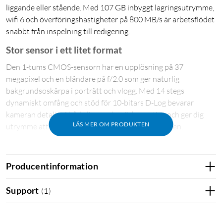
liggande eller stående. Med 107 GB inbyggt lagringsutrymme,
wifi 6 och överföringshastigheter på 800 MB/s är arbetsflödet
snabbt från inspelning till redigering.
Stor sensor i ett litet format
Den 1-tums CMOS-sensorn har en upplösning på 37
megapixel och en bländare på f/2.0 som ger naturlig
bakgrundsoskärpa i porträtt och vlogg. Med 14 stegs
dynamiskt omfång och stöd för 10-bitars D-Log bevarar
kameran detaljer i både ljusa och mörka partier, och ger dig
LÄS MER OM PRODUKTEN
utrymme att finjustera färgerna i efterproduktionen.
Skarp slowmotion i 4K
Producentinformation
Filma i 4K-upplösning med upp till 240 bilder per sekund för
detaljerad slowmotion som fångar snabba rörelser med
Support
(
1
)
precision. Även stillbilder håller hög kvalitet med en maximal
upplösning på 7 680×4 320 pixlar i JPEG- eller DNG-format.