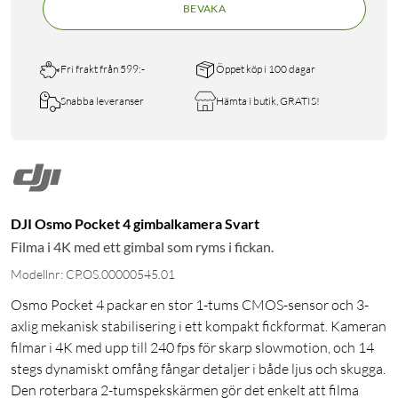
BEVAKA
Fri frakt från 599:-
Öppet köp i 100 dagar
Snabba leveranser
Hämta i butik, GRATIS!
DJI Osmo Pocket 4 gimbalkamera Svart
Filma i 4K med ett gimbal som ryms i fickan.
Modellnr: CP.OS.00000545.01
Osmo Pocket 4 packar en stor 1-tums CMOS-sensor och 3-
axlig mekanisk stabilisering i ett kompakt fickformat. Kameran
filmar i 4K med upp till 240 fps för skarp slowmotion, och 14
stegs dynamiskt omfång fångar detaljer i både ljus och skugga.
Den roterbara 2-tumspekskärmen gör det enkelt att filma