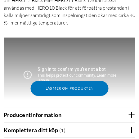
din HERO12 Black eller HERO11 Black. De kan också
användas med HERO10 Black för att förbättra prestandan i
kalla miljöer samtidigt som inspelningstiden ökar med cirka 40
% i mer måttliga temperaturer.
LÄS MER OM PRODUKTEN
Producentinformation
Komplettera ditt köp
I paketet
(
1
)