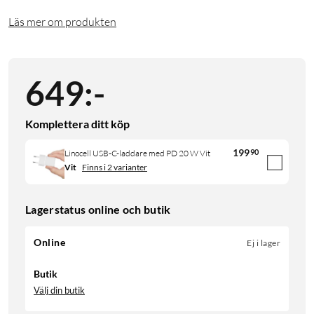
Läs mer om produkten
649
:
-
Komplettera ditt köp
199
90
Linocell USB-C-laddare med PD 20 W Vit
Vit
Finns i 2 varianter
Lagerstatus online och butik
Online
Ej i lager
Butik
Välj din butik