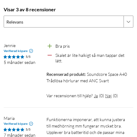
Elegant design med hög komfort
Visar 3 av 8 recensioner
Space A40 trådlösa öronproppar är mindre än alla andra
Soundcore ANC öronproppar, väger lika mycket som ett
Relevans
papper, och har en ergonomisk form så att de passar bekvämt i
dina öron.
Jennie
Bra pris 
Specifikationer
Verifierad köpare
Skalet är lite halkigt så man tappar det 
5/5
Ljud: Hi-Res Wireless, LDAC, HearID
lätt.
5 månader sedan
Brusreducering: Adaptive ANC
Speltid: Upp till 10 timmar
Recenserad produkt:
Soundcore Space A40 
Batteritid: Upp till 50 timmar
Trådlösa hörlurar med ANC Svart
Snabbladdning: 10 minuter = 4 timmar
Bluetooth: BT 5.2
Var recensionen till hjälp?
Ja
(
0
)
Nej
(
0
)
Samtal: 6 mikrofoner med AI algoritm
Laddningsport: USB-C
Vikt: 4.9 g
Maria
Funktionerna imponerar, att kunna justera 
Verifierad köpare
till medhörning mm fungerar mycket bra.  
5/5
I förpackningen
Upplever bra batteritid och de passar mina 
7 månader sedan