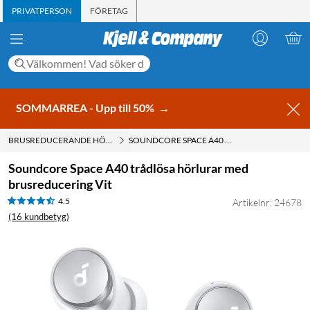
PRIVATPERSON
FÖRETAG
SOMMARREA - Upp till 50%
→
BRUSREDUCERANDE HÖRLURAR MED ACTIVE NOISE CANCELLING (ANC)
SOUNDCORE SPACE A40 TRÅDLÖSA HÖRLURAR MED BRUSREDUCERING VIT
Soundcore Space A40 trådlösa hörlurar med
brusreducering Vit
4.5
Artikelnr: 24678
(16 kundbetyg)