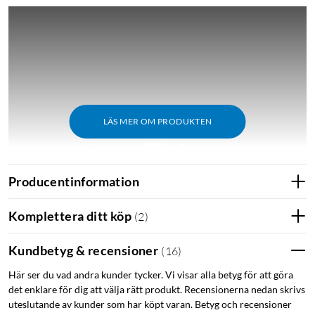
LÄS MER OM PRODUKTEN
Producentinformation
Reducerar ljud med upp till 98 %
Komplettera ditt köp
(
2
)
Space A40 har ett uppgraderat brusreduceringssystem som
blockerar upp till 98% av distraherande ljud. Så var du än går,
Kundbetyg & recensioner
(
16
)
kommer du alltid att ha det utrymme du behöver för att
fokusera.
Här ser du vad andra kunder tycker. Vi visar alla betyg för att göra
det enklare för dig att välja rätt produkt. Recensionerna nedan skrivs
uteslutande av kunder som har köpt varan. Betyg och recensioner
Space A40 upptäcker externa ljud och väljer automatiskt en