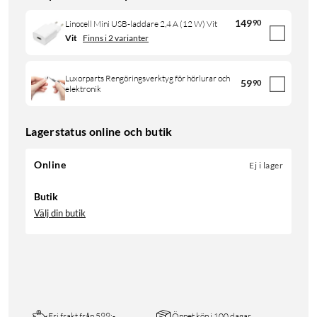
149
90
Linocell Mini USB-laddare 2,4 A (12 W) Vit
Vit
Finns i 2 varianter
Luxorparts Rengöringsverktyg för hörlurar och
59
90
elektronik
Lagerstatus online och butik
Online
Ej i lager
Butik
Välj din butik
Fri frakt från 599:-
Öppet köp i 100 dagar