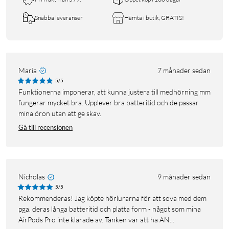
Snabba leveranser
Hämta i butik, GRATIS!
Maria
7 månader sedan
5/5
Funktionerna imponerar, att kunna justera till medhörning mm
fungerar mycket bra. Upplever bra batteritid och de passar
mina öron utan att ge skav.
Gå till recensionen
Nicholas
9 månader sedan
5/5
Rekommenderas! Jag köpte hörlurarna för att sova med dem
pga. deras långa batteritid och platta form - något som mina
AirPods Pro inte klarade av. Tanken var att ha AN...