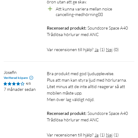
öron utan att ge skav.
Laddfodral
Att kunna variera mellan noice 
Hörlurar
cancelling-medhörning👍🏼
USB kabel
Recenserad produkt:
Soundcore Space A40 
Trådlösa hörlurar med ANC
Var recensionen till hjälp?
Ja
(
1
)
Nej
(
0
)
Josefin
Bra produkt med god ljudupplevelse.

Verifierad köpare
Plus att man kan styra ljud med hörlurarna.

4/5
Litet minus att de inte alltid reagerar så att 
7 månader sedan
mobilen måste upp.

Men över lag väldigt nöjd.
Recenserad produkt:
Soundcore Space A40 
Trådlösa hörlurar med ANC
Var recensionen till hjälp?
Ja
(
1
)
Nej
(
1
)