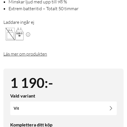
Minskar ljud med upp till 98 %
Extrem batteritid – Totalt 50 timmar
Laddare ingår ej
0.05
-
5
W
Läs mer om produkten
1 190
:
-
Vald variant
Vit
Komplettera ditt köp