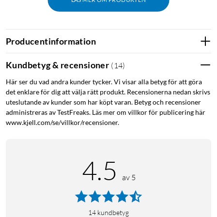
JBL OpenSound-teknik
Producentinformation
OpenSound-tekniken ger ett klart, dynamiskt ljud samtidigt
som den håller hörselgången öppen så att du kan höra vad
Kundbetyg & recensioner
(
14
)
som händer runt omkring dig. Dessutom har öronsnäckorna
Här ser du vad andra kunder tycker. Vi visar alla betyg för att göra
en tät passform som förhindrar ljudläckage – ingen kan höra
det enklare för dig att välja rätt produkt. Recensionerna nedan skrivs
dina samtal. Två riktade mikrofoner per öronsnäcka fångar
uteslutande av kunder som har köpt varan. Betyg och recensioner
upp din röst och dämpar annat ljud, och den vindtäta
administreras av TestFreaks. Läs mer om villkor för publicering här
designen hjälper till att minska vindbrus.
www.kjell.com/se/villkor/recensioner.
Förbättrat dynamiskt ljud
4.5
Lätta, exakta 18 x 11 mm-element genererar balanserat ljud.
Och basförstärkningsalgoritmen justerar automatiskt
av 5
basnivån efter musikens volym, vilket ger mer fyllighet och
djup till ljudet.
14
kundbetyg