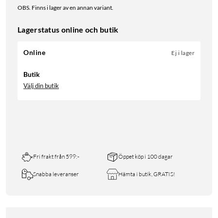
OBS. Finns i lager av en annan variant.
Lagerstatus online och butik
Online
Ej i lager
Butik
Välj din butik
Fri frakt från 599:-
Öppet köp i 100 dagar
Snabba leveranser
Hämta i butik, GRATIS!