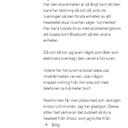
för dig.
När den ena enheten är så långt bort att den 
bara har täckning då och då, avbryts 
lyssningen på den första enheten av att 
Upp till 32 timmars batteritid
headsetet stup i kvarten säger "connected". 
Örlurarna erbjuder upp till 8 timmars speltid, och med
Har bara lyckats bli av med problemet genom 
fodralet får du ytterligare 24 timmar. Det betyder att du kan
att koppla bort Bluetooth på den andra 
enheten.

lyssna i timmar utan att behöva oroa dig för laddning. Om du
behöver en snabb boost kan du få hela 3 timmars extra speltid
Då och då hör jag även något som låter som 
med bara 10 minuters laddning.
elektriska överslag i den vänstra hörluren. 

Specifikationer
Vidare har hörlurarna slutat spela upp 
innehåll mellan varven, utan någon 
Allmänt
knapptryckning från min sida och med 
Högtalarstorlek: 18x11 mm
telefonen ca två meter bort. 

Antal mikrofoner: 4
Passformen får man jobba med och verkligen 
kroka runt öronen. Jag har glasögon. Dessa 
Ljud
sitter fast sämre än det dubbelt så dyra 
Högtalarkänslighet vid 1kHz/1mW: 86 dB
headset från Shokz, som jag bytte ifrån. 
Frekvensområde: 20 Hz – 20 kHz
Billig