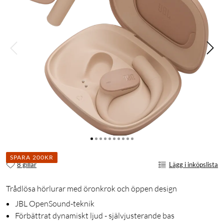
SPARA 200KR
8 gillar
Lägg i inköpslista
Trådlösa hörlurar med öronkrok och öppen design
JBL OpenSound-teknik
Förbättrat dynamiskt ljud - självjusterande bas