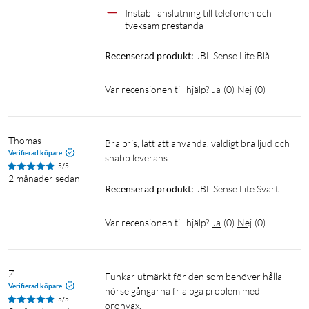
Impedans: 32 ohm
Instabil anslutning till telefonen och 
tveksam prestanda 
Vikt
Recenserad produkt:
JBL Sense Lite Blå
Laddningsfodral: 64,5 g
Hörlurar: 19 g
Var recensionen till hjälp?
Ja
(
0
)
Nej
(
0
)
Totalt: 83,5 g
Styrning och anslutning
Thomas
Bra pris, lätt att använda, väldigt bra ljud och 
Bluetooth-profiler: A2DP V1.4, AVRCP V1.6.3, HFP V1.8
Verifierad köpare
snabb leverans 
Bluetooth-frekvens: 2,4–2,4835 GHz
5/5
2 månader sedan
Bluetooth-version: 5.4
Recenserad produkt:
JBL Sense Lite Svart
Batteri
Var recensionen till hjälp?
Ja
(
0
)
Nej
(
0
)
Laddningsfodral (max): 24 timmar
Laddningstid (från 0 %): 2 timmar
Max speltid: 8 timmar
Z
Funkar utmärkt för den som behöver hålla 
Verifierad köpare
Snabbladdning: 10 min = 3 timmar
hörselgångarna fria pga problem med 
5/5
Max samtalstid: 5 timmar
öronvax.