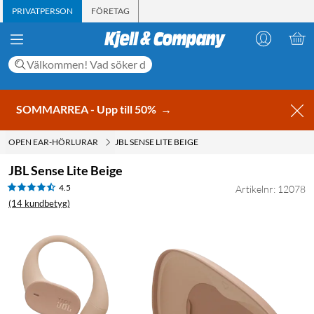
PRIVATPERSON
FÖRETAG
SOMMARREA - Upp till 50%
→
OPEN EAR-HÖRLURAR
JBL SENSE LITE BEIGE
JBL Sense Lite Beige
4.5
Artikelnr: 12078
(14 kundbetyg)