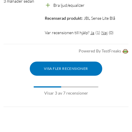
3 månader sedan
Bra ljud/equalizer
Övrigt
Recenserad produkt:
JBL Sense Lite Blå
: JBL Headphone App: Ja
Multi-Point-anslutning: Ja
Var recensionen till hjälp?
Ja
(
1
)
Nej
(
0
)
Touchkontroller: Ja
True Wireless: Ja
Voice Aware: Ja
Powered By TestFreaks
Trådlös: Ja
IP-klass: IP54
VISA FLER RECENSIONER
I förpackningen
JBL Sense Lite-hörlurar
Visar 3 av 7 recensioner
Laddningsfodral