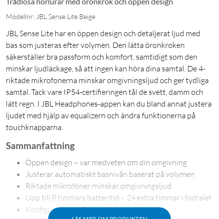
Trådlösa hörlurar med öronkrok och öppen design
Modellnr: JBL Sense Lite Beige
JBL Sense Lite har en öppen design och detaljerat ljud med
bas som justeras efter volymen. Den lätta öronkroken
säkerställer bra passform och komfort, samtidigt som den
minskar ljudläckage, så att ingen kan höra dina samtal. De 4-
riktade mikrofonerna minskar omgivningsljud och ger tydliga
samtal. Tack vare IP54-certifieringen tål de svett, damm och
lätt regn. I JBL Headphones-appen kan du bland annat justera
ljudet med hjälp av equalizern och ändra funktionerna på
touchknapparna.
Sammanfattning
Öppen design – var medveten om din omgivning
Justerar automatiskt basnivån baserat på volymen
Riktade mikrofoner minskar omgivningsljud
Upp till 8 timmars batteritid – 24 extra timmar i fodralet
Konfigurerbar i JBL Headphones-appen
LÄS MER OM PRODUKTEN