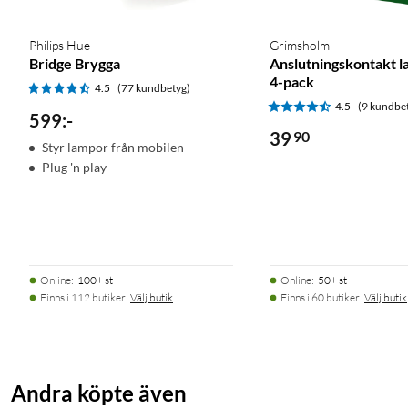
Philips Hue
Grimsholm
Bridge Brygga
Anslutningskontakt l
4-pack
4.5
(77 kundbetyg)
4.5
(9 kundbe
599
:
-
39
90
Styr lampor från mobilen
Plug 'n play
Online
:
100+ st
Online
:
50+ st
Finns i 112 butiker.
Välj butik
Finns i 60 butiker.
Välj butik
Andra köpte även