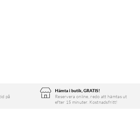
Hämta i butik, GRATIS!
tid på
Reservera online, redo att hämtas ut
efter 15 minuter. Kostnadsfritt!