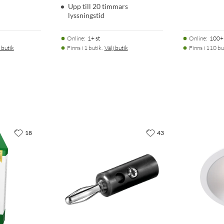
Upp till 20 timmars
lyssningstid
Online
:
1+ st
Online
:
100+ 
 butik
Finns i 1 butik.
Välj butik
Finns i 110 bu
18
43