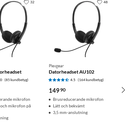
32
48
Plexgear
orheadset
Datorheadset AU102
.0
(85 kundbetyg)
4.5
(164 kundbetyg)
149
90
erande mikrofon
Brusreducerande mikrofon
 och mikrofon på
Lätt och bekvämt
3,5 mm-anslutning
tning