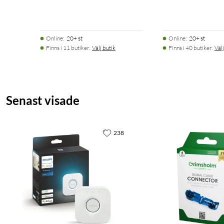
Online
:
20+ st
Online
:
20+ st
Finns i 11 butiker.
Välj butik
Finns i 40 butiker.
Välj
Senast visade
238