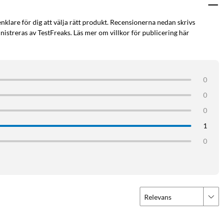
enklare för dig att välja rätt produkt. Recensionerna nedan skrivs
istreras av TestFreaks. Läs mer om villkor för publicering här
0
0
0
1
snar i hörlurarna
0
formning
ningen
 tydligt ljud
Relevans