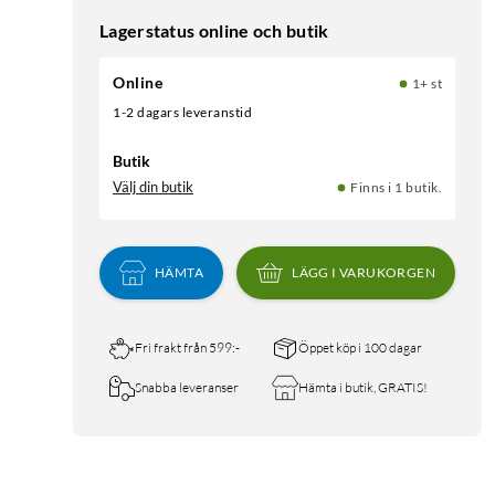
Lagerstatus online och butik
Online
1+ st
1-2 dagars leveranstid
Butik
Välj din butik
Finns i 1 butik.
HÄMTA
LÄGG I VARUKORGEN
Fri frakt från 599:-
Öppet köp i 100 dagar
Snabba leveranser
Hämta i butik, GRATIS!