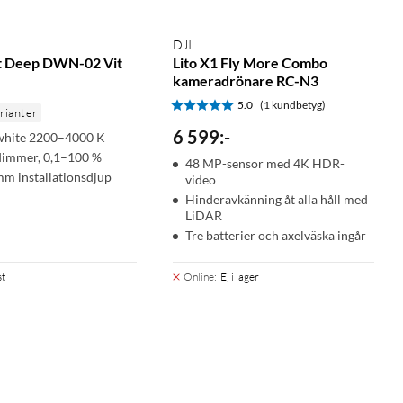
DJI
t Deep DWN-02 Vit
Lito X1 Fly More Combo
kameradrönare RC-N3
5.0
(1 kundbetyg)
arianter
6 599
:
-
white 2200–4000 K
dimmer, 0,1–100 %
48 MP-sensor med 4K HDR-
mm installationsdjup
video
Hinderavkänning åt alla håll med
LiDAR
Tre batterier och axelväska ingår
st
Online
:
Ej i lager