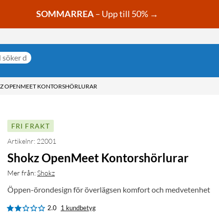
SOMMARREA
– Upp till 50% →
Z OPENMEET KONTORSHÖRLURAR
FRI FRAKT
Artikelnr: 22001
Shokz OpenMeet Kontorshörlurar
Mer från:
Shokz
Öppen-örondesign för överlägsen komfort och medvetenhet
2.0
1 kundbetyg