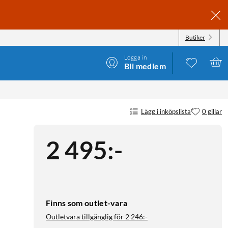
Butiker
Logga in
Bli medlem
Lägg i inköpslista
0 gillar
2 495
:
-
Finns som outlet-vara
Outletvara tillgänglig för
2 246:-