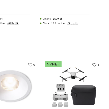
st
Online
:
100+ st
tiker.
Välj butik
Finns i 113 butiker.
Välj butik
NYHET
0
3