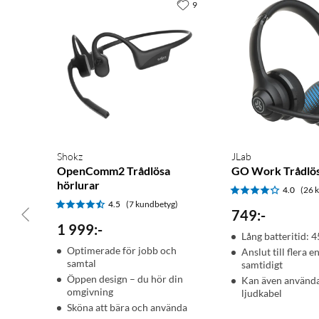
9
Trådlösa OpenMeet -hörlurar
Förvaringsväska
Shokz
JLab
OpenComm2 Trådlösa
GO Work Trådlös
hörlurar
4.0
(26 
4.5
(7 kundbetyg)
749
:
-
1 999
:
-
Lång batteritid: 
Optimerade för jobb och
Anslut till flera e
samtal
samtidigt
Öppen design – du hör din
Kan även använd
omgivning
ljudkabel
Sköna att bära och använda