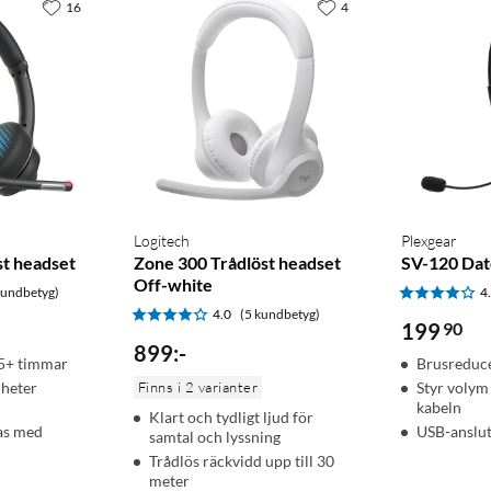
16
4
Logitech
Plexgear
t headset
Zone 300 Trådlöst headset
SV-120 Dat
Off-white
kundbetyg)
4
4.0
(5 kundbetyg)
199
90
899
:
-
45+ timmar
Brusreduc
nheter
Finns i 2 varianter
Styr volym
kabeln
Klart och tydligt ljud för
as med
USB-anslu
samtal och lyssning
Trådlös räckvidd upp till 30
meter