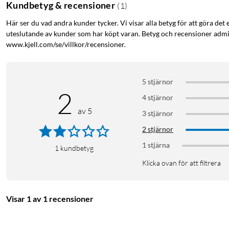
Kundbetyg & recensioner
(
1
)
Här ser du vad andra kunder tycker. Vi visar alla betyg för att göra det 
uteslutande av kunder som har köpt varan. Betyg och recensioner admin
www.kjell.com/se/villkor/recensioner.
5 stjärnor
2
4 stjärnor
av 5
3 stjärnor
Funktioner
2 stjärnor
Öppen design - du hör din omgivning samtidigt som du lys
1 stjärna
1
kundbetyg
Sköna att bära tack vare sin låga vikt och ergonomiska ut
Klicka ovan för att filtrera
Utmärkta för samtal i arbetsmiljö eller utomhus
Bluetooth-hörlurar för mobilen med 30 meters räckvidd
Bommikrofon som filtrerar bort störande ljud från omgiv
Visar 1 av 1 recensioner
10:e generationens benledningsteknik garanterar klart och
Taltid upp till 14 timmar på en laddning