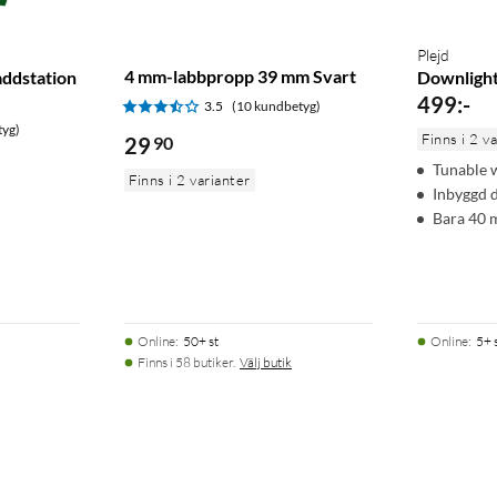
Plejd
4 mm-labbpropp 39 mm Svart
addstation
Downligh
499
:
-
3.5
(10 kundbetyg)
tyg)
Finns i 2 v
29
90
Tunable 
Finns i 2 varianter
Inbyggd 
Bara 40 
Online
:
50+ st
Online
:
5+ 
Finns i 58 butiker.
Välj butik