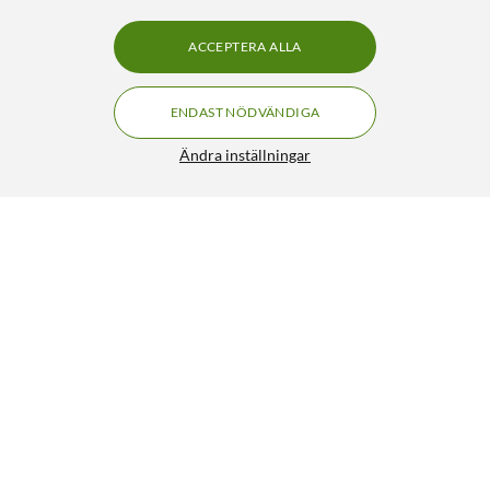
ACCEPTERA ALLA
ENDAST NÖDVÄNDIGA
Ändra inställningar
FRI FRAKT
JBL Live Beam 4 trådlösa in-ear-hörlurar Black
3.5/5
1 490:-
2 190:-
HÄMTA
LÄGG I VARUKORGEN