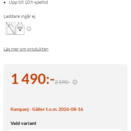
Upp till 10 h speltid
Laddare ingår ej
2.5
-
5
W
Läs mer om produkten
1 490
:
-
2 190:-
Kampanj - Gäller t.o.m. 2026-08-16
Vald variant