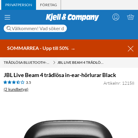
PRIVATPERSON
FÖRETAG
SOMMARREA - Upp till 50%
→
TRÅDLÖSA BLUETOOTH-HÖRLURAR
JBL LIVE BEAM 4 TRÅDLÖSA IN-EAR-HÖRLURAR BLACK
JBL Live Beam 4 trådlösa in-ear-hörlurar Black
3.5
Artikelnr: 12158
(2 kundbetyg)