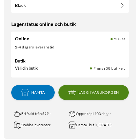
Black
Lagerstatus online och butik
Online
50+ st
2-4 dagars leveranstid
Butik
Välj din butik
Finns i 58 butiker.
HÄMTA
LÄGG I VARUKORGEN
Fri frakt från 599:-
Öppet köp i 100 dagar
Snabba leveranser
Hämta i butik, GRATIS!