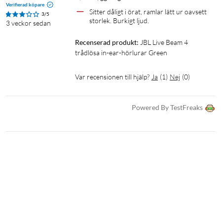
Verifierad köpare
Den inbyggda mikrofonen med en känslighet på −38 dB ger
Sitter dåligt i örat, ramlar lätt ur oavsett 
3/5
tydlig röståtergivning vid telefonsamtal. Bluetooth-profilerna
storlek. Burkigt ljud.
3 veckor sedan
A2DP, AVRCP och HFP säkerställer stabil anslutning för både
Recenserad produkt:
JBL Live Beam 4 
musik och samtal.
trådlösa in-ear-hörlurar Green
Specifikationer
Var recensionen till hjälp?
Ja
(
1
)
Nej
(
0
)
Typ: Trådlösa in-ear-hörlurar
Element: 10 mm dynamiska
Powered By TestFreaks
Frekvensomfång: 20–40 000 Hz
Impedans: 16 Ω
Känslighet: 98 dB
Brusreducering: Ja, aktiv
Mikrofon: Inbyggd (−38 dB)
Bluetooth-profiler: A2DP, AVRCP, HFP
IP-klassning: IP55
Speltid (hörlurar): Upp till 10 h
Samtalstid: Upp till 6 h
Laddtid (hörlurar): 2 h