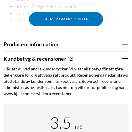
IP55 – tål regn, svett och damm
Upp till 10 h speltid och 6 h samtalstid
LÄS MER OM PRODUKTEN
Laddningsfodral med 680 mAh och USB-C-laddning
Producentinformation
Detaljrikt ljud med bredd
De 10 mm dynamiska elementen i Live Beam 4 täcker ett
Kundbetyg & recensioner
(
2
)
frekvensomfång på 20–40 000 Hz, vilket ger Hi-Res-kapabel
Här ser du vad andra kunder tycker. Vi visar alla betyg för att göra
återgivning. Basen har tyngd utan att dominera,
det enklare för dig att välja rätt produkt. Recensionerna nedan skrivs
mellanregistret behåller klarhet i röster och instrument, och
uteslutande av kunder som har köpt varan. Betyg och recensioner
diskanten fångar nyanser som annars kan försvinna vid
administreras av TestFreaks. Läs mer om villkor för publicering här
trådlös överföring. Impedansen på 16 Ω gör hörlurarna
www.kjell.com/se/villkor/recensioner.
lättdrivna och fungerar bra med alla Bluetooth-källor.
Brusreducering som anpassar sig
3.5
Den aktiva brusreduceringen filtrerar bort bakgrundsljud så
av 5
att du kan fokusera på musiken eller samtalet. Funktionen är