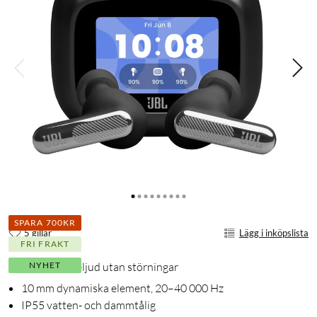
SPARA 700KR
5 gillar
Lägg i inköpslista
FRI FRAKT
NYHET
Njut av Hi-Res-ljud utan störningar
10 mm dynamiska element, 20–40 000 Hz
IP55 vatten- och dammtålig