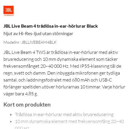
JBL Live Beam 4 trådlösa in-ear-hörlurar Black
Njut av Hi-Res-ljud utan störningar
Modellnr: JBLLIVEBEAM4BLK
JBL Live Beam 4 TWS är trådlösa in-ear-hörlurar med aktiv
brusreducering och 10 mm dynamiska element som täcker
frekvensomfånget 20–40 000 Hz. Med IP55-klassning tål de
regn, svett och damm. Den inbyggda mikrofonen ger tydliga
samtal, och laddningsfodralet med 680 mAh och USB-C
förlänger speltiden utöver hörlurarnas 10 timmar. Varje hörlur
väger bara 4,85 g.
Kort om produkten
Trådlösa in-ear-hörlurar med aktiv brusreducering
10 mm dynamiska element med frekvensomfång 20–40
000 Hz